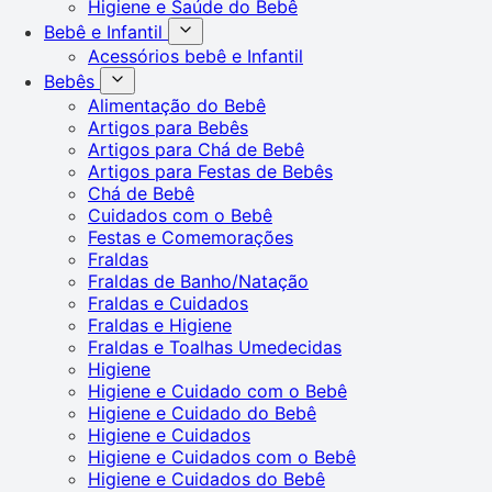
Higiene e Saúde do Bebê
Bebê e Infantil
Acessórios bebê e Infantil
Bebês
Alimentação do Bebê
Artigos para Bebês
Artigos para Chá de Bebê
Artigos para Festas de Bebês
Chá de Bebê
Cuidados com o Bebê
Festas e Comemorações
Fraldas
Fraldas de Banho/Natação
Fraldas e Cuidados
Fraldas e Higiene
Fraldas e Toalhas Umedecidas
Higiene
Higiene e Cuidado com o Bebê
Higiene e Cuidado do Bebê
Higiene e Cuidados
Higiene e Cuidados com o Bebê
Higiene e Cuidados do Bebê