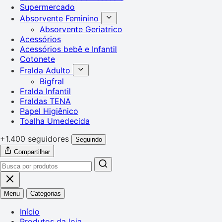
Supermercado
Absorvente Feminino
Absorvente Geriatrico
Acessórios
Acessórios bebê e Infantil
Cotonete
Fralda Adulto
Bigfral
Fralda Infantil
Fraldas TENA
Papel Higiênico
Toalha Umedecida
+1.400 seguidores
Seguindo
Compartilhar
Menu
Categorias
Início
Produtos da loja