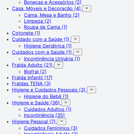
Bonecas e Acessórios
(2)
Casa, Móveis e Decoração
(4)
Cama, Mesa e Banho
(2)
Limpeza
(2)
Roupa de Cama
(1)
Cotonete
(1)
Cuidado com a Saúde
(1)
Higiene Geriátrica
(1)
Cuidados com a Saúde
(1)
Incontinência Urinária
(1)
Fralda Adulto
(21)
Bigfral
(2)
Fralda Infantil
(17)
Fraldas TENA
(3)
Higiene e Cuidados Pessoais
(3)
Higiene do Bebê
(1)
Higiene e Saúde
(36)
Cuidados Adultos
(1)
Incontinência
(35)
Higiene Pessoal
(7)
Cuidados Femininos
(3)
Incontinência Adulta
(3)