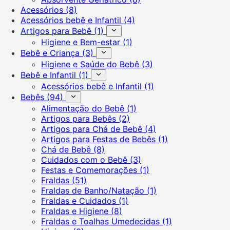
Acessórios
(8)
Acessórios bebê e Infantil
(4)
Artigos para Bebê
(1)
Higiene e Bem-estar
(1)
Bebê e Criança
(3)
Higiene e Saúde do Bebê
(3)
Bebê e Infantil
(1)
Acessórios bebê e Infantil
(1)
Bebês
(94)
Alimentação do Bebê
(1)
Artigos para Bebês
(2)
Artigos para Chá de Bebê
(4)
Artigos para Festas de Bebês
(1)
Chá de Bebê
(8)
Cuidados com o Bebê
(3)
Festas e Comemorações
(1)
Fraldas
(51)
Fraldas de Banho/Natação
(1)
Fraldas e Cuidados
(1)
Fraldas e Higiene
(8)
Fraldas e Toalhas Umedecidas
(1)