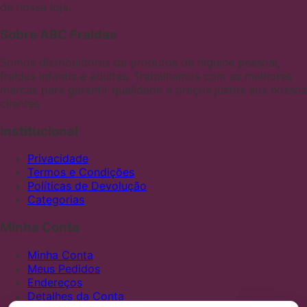
de nossa loja.
Sobre ABC Fraldas
Somos distribuidores de produtos de higiene pessoal,
fraldas infantis e adultas. Trabalhamos com as melhores
marcas para garantir qualidade e preços justos aos nossos
clientes
Institucional
Privacidade
Termos e Condições
Políticas de Devolução
Categorias
Minha Conta
Minha Conta
Meus Pedidos
Endereços
Detalhes da Conta