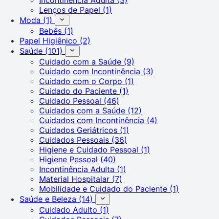
Lenços de Papel
(1)
Moda
(1)
Bebês
(1)
Papel Higiênico
(2)
Saúde
(101)
Cuidado com a Saúde
(9)
Cuidado com Incontinência
(3)
Cuidado com o Corpo
(1)
Cuidado do Paciente
(1)
Cuidado Pessoal
(46)
Cuidados com a Saúde
(12)
Cuidados com Incontinência
(4)
Cuidados Geriátricos
(1)
Cuidados Pessoais
(36)
Higiene e Cuidado Pessoal
(1)
Higiene Pessoal
(40)
Incontinência Adulta
(1)
Material Hospitalar
(7)
Mobilidade e Cuidado do Paciente
(1)
Saúde e Beleza
(14)
Cuidado Adulto
(1)