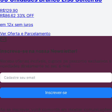
R$
129,90
R$
86,62
33% OFF
em
12x sem juros
Ver Oferta e Parcelamento
Inscreva-se na nossa Newsletter!
Receba ofertas incríveis, cupons de desconto exclusivos e
novidades diretamente no seu e-mail.
Inscrever-se
Ao se inscrever, você concorda em receber comunicações