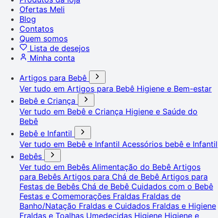
Ofertas Meli
Blog
Contatos
Quem somos
Lista de desejos
Minha conta
Artigos para Bebê
Ver tudo em Artigos para Bebê
Higiene e Bem-estar
Bebê e Criança
Ver tudo em Bebê e Criança
Higiene e Saúde do
Bebê
Bebê e Infantil
Ver tudo em Bebê e Infantil
Acessórios bebê e Infantil
Bebês
Ver tudo em Bebês
Alimentação do Bebê
Artigos
para Bebês
Artigos para Chá de Bebê
Artigos para
Festas de Bebês
Chá de Bebê
Cuidados com o Bebê
Festas e Comemorações
Fraldas
Fraldas de
Banho/Natação
Fraldas e Cuidados
Fraldas e Higiene
Fraldas e Toalhas Umedecidas
Higiene
Higiene e