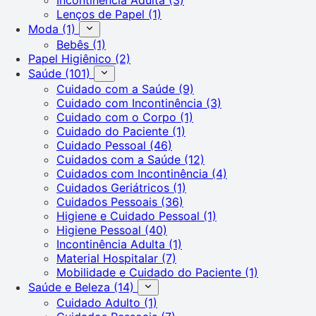
Lenços de Papel
(1)
Moda
(1)
Bebês
(1)
Papel Higiênico
(2)
Saúde
(101)
Cuidado com a Saúde
(9)
Cuidado com Incontinência
(3)
Cuidado com o Corpo
(1)
Cuidado do Paciente
(1)
Cuidado Pessoal
(46)
Cuidados com a Saúde
(12)
Cuidados com Incontinência
(4)
Cuidados Geriátricos
(1)
Cuidados Pessoais
(36)
Higiene e Cuidado Pessoal
(1)
Higiene Pessoal
(40)
Incontinência Adulta
(1)
Material Hospitalar
(7)
Mobilidade e Cuidado do Paciente
(1)
Saúde e Beleza
(14)
Cuidado Adulto
(1)