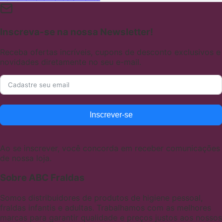
Inscreva-se na nossa Newsletter!
Receba ofertas incríveis, cupons de desconto exclusivos e
novidades diretamente no seu e-mail.
Inscrever-se
Ao se inscrever, você concorda em receber comunicações
de nossa loja.
Sobre ABC Fraldas
Somos distribuidores de produtos de higiene pessoal,
fraldas infantis e adultas. Trabalhamos com as melhores
marcas para garantir qualidade e preços justos aos nossos