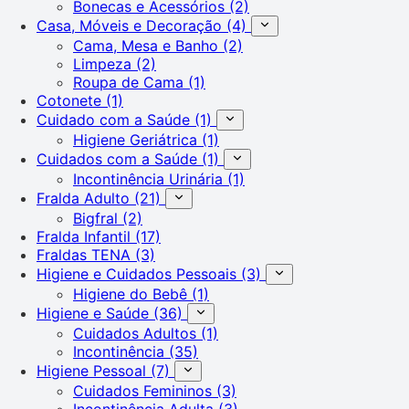
Bonecas e Acessórios
(2)
Casa, Móveis e Decoração
(4)
Cama, Mesa e Banho
(2)
Limpeza
(2)
Roupa de Cama
(1)
Cotonete
(1)
Cuidado com a Saúde
(1)
Higiene Geriátrica
(1)
Cuidados com a Saúde
(1)
Incontinência Urinária
(1)
Fralda Adulto
(21)
Bigfral
(2)
Fralda Infantil
(17)
Fraldas TENA
(3)
Higiene e Cuidados Pessoais
(3)
Higiene do Bebê
(1)
Higiene e Saúde
(36)
Cuidados Adultos
(1)
Incontinência
(35)
Higiene Pessoal
(7)
Cuidados Femininos
(3)
Incontinência Adulta
(3)