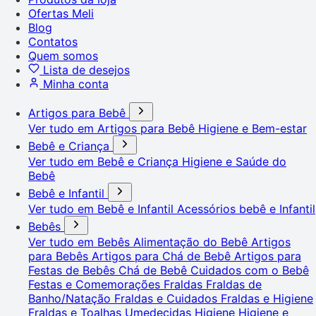
Ofertas Meli
Blog
Contatos
Quem somos
Lista de desejos
Minha conta
Artigos para Bebê
Ver tudo em Artigos para Bebê
Higiene e Bem-estar
Bebê e Criança
Ver tudo em Bebê e Criança
Higiene e Saúde do
Bebê
Bebê e Infantil
Ver tudo em Bebê e Infantil
Acessórios bebê e Infantil
Bebês
Ver tudo em Bebês
Alimentação do Bebê
Artigos
para Bebês
Artigos para Chá de Bebê
Artigos para
Festas de Bebês
Chá de Bebê
Cuidados com o Bebê
Festas e Comemorações
Fraldas
Fraldas de
Banho/Natação
Fraldas e Cuidados
Fraldas e Higiene
Fraldas e Toalhas Umedecidas
Higiene
Higiene e