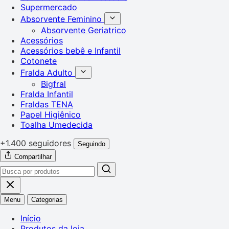
Supermercado
Absorvente Feminino
Absorvente Geriatrico
Acessórios
Acessórios bebê e Infantil
Cotonete
Fralda Adulto
Bigfral
Fralda Infantil
Fraldas TENA
Papel Higiênico
Toalha Umedecida
+1.400 seguidores
Seguindo
Compartilhar
Menu
Categorias
Início
Produtos da loja