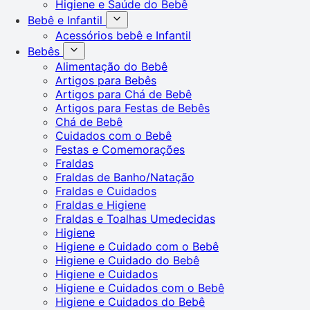
Higiene e Saúde do Bebê
Bebê e Infantil
Acessórios bebê e Infantil
Bebês
Alimentação do Bebê
Artigos para Bebês
Artigos para Chá de Bebê
Artigos para Festas de Bebês
Chá de Bebê
Cuidados com o Bebê
Festas e Comemorações
Fraldas
Fraldas de Banho/Natação
Fraldas e Cuidados
Fraldas e Higiene
Fraldas e Toalhas Umedecidas
Higiene
Higiene e Cuidado com o Bebê
Higiene e Cuidado do Bebê
Higiene e Cuidados
Higiene e Cuidados com o Bebê
Higiene e Cuidados do Bebê