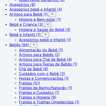
Acessórios
(8)
Acessórios bebê e Infantil
(4)
Artigos para Bebê
(1)
Higiene e Bem-estar
(1)
Bebê e Criança
(3)
Higiene e Saúde do Bebê
(3)
Bebê e Infantil
(1)
Acessórios bebê e Infantil
(1)
Bebês
(94)
Alimentação do Bebê
(1)
Artigos para Bebês
(2)
Artigos para Chá de Bebê
(4)
Artigos para Festas de Bebês
(1)
Chá de Bebê
(8)
Cuidados com o Bebê
(3)
Festas e Comemorações
(1)
Fraldas
(51)
Fraldas de Banho/Natação
(1)
Fraldas e Cuidados
(1)
Fraldas e Higiene
(8)
Fraldas e Toalhas Umedecidas
(1)