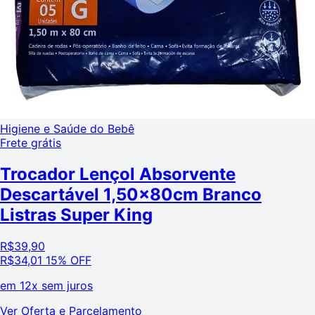
Higiene e Saúde do Bebê
Frete grátis
Trocador Lençol Absorvente
Descartável 1,50x80cm Branco
Listras Super King
R$
39,90
R$
34,01
15% OFF
em
12x sem juros
Ver Oferta e Parcelamento