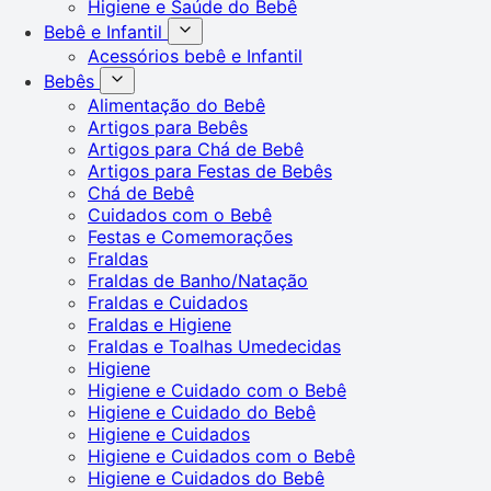
Higiene e Saúde do Bebê
Bebê e Infantil
Acessórios bebê e Infantil
Bebês
Alimentação do Bebê
Artigos para Bebês
Artigos para Chá de Bebê
Artigos para Festas de Bebês
Chá de Bebê
Cuidados com o Bebê
Festas e Comemorações
Fraldas
Fraldas de Banho/Natação
Fraldas e Cuidados
Fraldas e Higiene
Fraldas e Toalhas Umedecidas
Higiene
Higiene e Cuidado com o Bebê
Higiene e Cuidado do Bebê
Higiene e Cuidados
Higiene e Cuidados com o Bebê
Higiene e Cuidados do Bebê