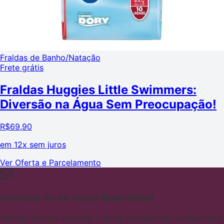
Fraldas de Banho/Natação
Frete grátis
Fraldas Huggies Little Swimmers:
Diversão na Água Sem Preocupação!
R$
69,90
em
12x sem juros
Ver Oferta e Parcelamento
Inscreva-se na nossa Newsletter!
Receba ofertas incríveis, cupons de desconto exclusivos e