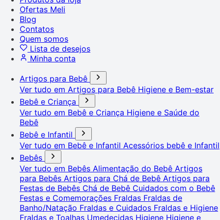
Ofertas Meli
Blog
Contatos
Quem somos
Lista de desejos
Minha conta
Artigos para Bebê
Ver tudo em Artigos para Bebê
Higiene e Bem-estar
Bebê e Criança
Ver tudo em Bebê e Criança
Higiene e Saúde do
Bebê
Bebê e Infantil
Ver tudo em Bebê e Infantil
Acessórios bebê e Infantil
Bebês
Ver tudo em Bebês
Alimentação do Bebê
Artigos
para Bebês
Artigos para Chá de Bebê
Artigos para
Festas de Bebês
Chá de Bebê
Cuidados com o Bebê
Festas e Comemorações
Fraldas
Fraldas de
Banho/Natação
Fraldas e Cuidados
Fraldas e Higiene
Fraldas e Toalhas Umedecidas
Higiene
Higiene e