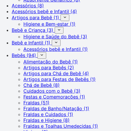
Acessórios
(8)
Acessórios bebê e Infantil
(4)
Artigos para Bebê
(1)
Higiene e Bem-estar
(1)
Bebê e Criança
(3)
Higiene e Saúde do Bebê
(3)
Bebê e Infantil
(1)
Acessórios bebê e Infantil
(1)
Bebês
(94)
Alimentação do Bebê
(1)
Artigos para Bebês
(2)
Artigos para Chá de Bebê
(4)
Artigos para Festas de Bebês
(1)
Chá de Bebê
(8)
Cuidados com o Bebê
(3)
Festas e Comemorações
(1)
Fraldas
(51)
Fraldas de Banho/Natação
(1)
Fraldas e Cuidados
(1)
Fraldas e Higiene
(8)
Fraldas e Toalhas Umedecidas
(1)