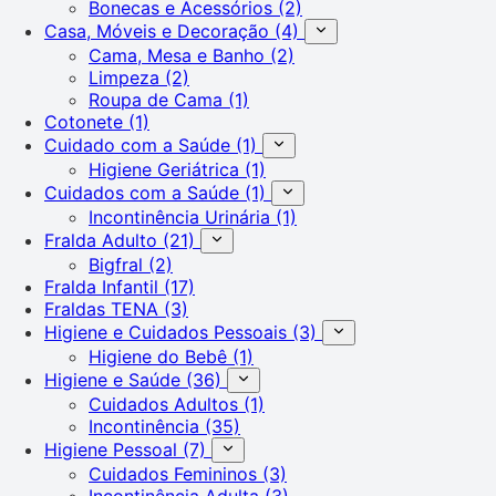
Bonecas e Acessórios
(2)
Casa, Móveis e Decoração
(4)
Cama, Mesa e Banho
(2)
Limpeza
(2)
Roupa de Cama
(1)
Cotonete
(1)
Cuidado com a Saúde
(1)
Higiene Geriátrica
(1)
Cuidados com a Saúde
(1)
Incontinência Urinária
(1)
Fralda Adulto
(21)
Bigfral
(2)
Fralda Infantil
(17)
Fraldas TENA
(3)
Higiene e Cuidados Pessoais
(3)
Higiene do Bebê
(1)
Higiene e Saúde
(36)
Cuidados Adultos
(1)
Incontinência
(35)
Higiene Pessoal
(7)
Cuidados Femininos
(3)
Incontinência Adulta
(3)