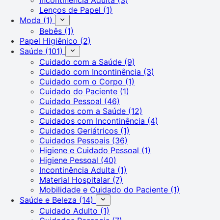
Lenços de Papel
(1)
Moda
(1)
Bebês
(1)
Papel Higiênico
(2)
Saúde
(101)
Cuidado com a Saúde
(9)
Cuidado com Incontinência
(3)
Cuidado com o Corpo
(1)
Cuidado do Paciente
(1)
Cuidado Pessoal
(46)
Cuidados com a Saúde
(12)
Cuidados com Incontinência
(4)
Cuidados Geriátricos
(1)
Cuidados Pessoais
(36)
Higiene e Cuidado Pessoal
(1)
Higiene Pessoal
(40)
Incontinência Adulta
(1)
Material Hospitalar
(7)
Mobilidade e Cuidado do Paciente
(1)
Saúde e Beleza
(14)
Cuidado Adulto
(1)