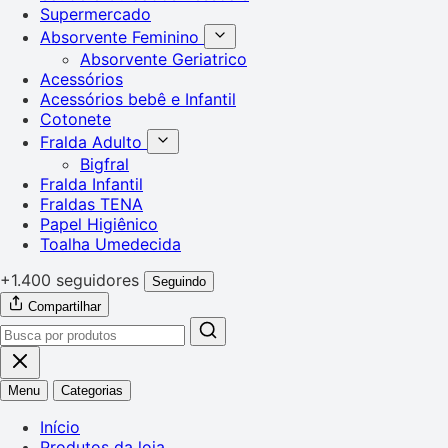
Supermercado
Absorvente Feminino
Absorvente Geriatrico
Acessórios
Acessórios bebê e Infantil
Cotonete
Fralda Adulto
Bigfral
Fralda Infantil
Fraldas TENA
Papel Higiênico
Toalha Umedecida
+1.400 seguidores
Seguindo
Compartilhar
Menu
Categorias
Início
Produtos da loja