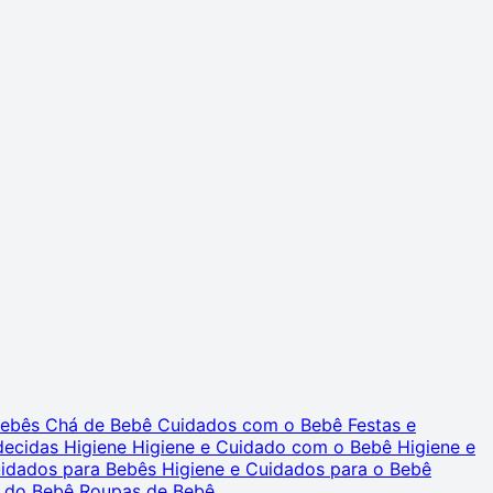
 Bebês
Chá de Bebê
Cuidados com o Bebê
Festas e
decidas
Higiene
Higiene e Cuidado com o Bebê
Higiene e
uidados para Bebês
Higiene e Cuidados para o Bebê
 do Bebê
Roupas de Bebê