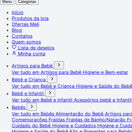
Menu
Categorias
Início
Produtos da loja
Ofertas Meli
Blog
Contatos
Quem somos
Lista de desejos
Minha conta
Artigos para Bebê
Ver tudo em Artigos para Bebê
Higiene e Bem-estar
Bebê e Criança
Ver tudo em Bebê e Criança
Higiene e Saúde do Beb
Bebê e Infantil
Ver tudo em Bebê e Infantil
Acessórios bebê e Infantil
Bebês
Ver tudo em Bebês
Alimentação do Bebê
Artigos pa
Comemorações
Fraldas
Fraldas de Banho/Natação
Fr
Cuidado do Bebê
Higiene e Cuidados
Higiene e Cui
Higiene e Saúde do Bebê
Kits e Presentes para Bebê