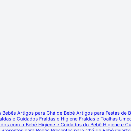
ê
ra Bebês
Artigos para Chá de Bebê
Artigos para Festas de
aldas e Cuidados
Fraldas e Higiene
Fraldas e Toalhas Ume
dados com o Bebê
Higiene e Cuidados do Bebê
Higiene e C
s
Presentes para Bebês
Presentes para Chá de Bebê
Quarto