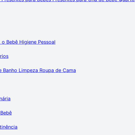
m o Bebê
Higiene Pessoal
rios
e Banho
Limpeza
Roupa de Cama
nária
 Bebê
tinência