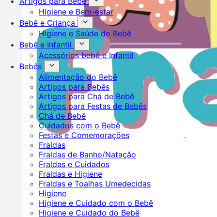
Artigos para Bebê
Higiene e Bem-estar
Bebê e Criança
Higiene e Saúde do Bebê
Bebê e Infantil
Acessórios bebê e Infantil
Bebês
Alimentação do Bebê
Artigos para Bebês
Artigos para Chá de Bebê
Artigos para Festas de Bebês
Chá de Bebê
Cuidados com o Bebê
Festas e Comemorações
Fraldas
Fraldas de Banho/Natação
Fraldas e Cuidados
Fraldas e Higiene
Fraldas e Toalhas Umedecidas
Higiene
Higiene e Cuidado com o Bebê
Higiene e Cuidado do Bebê