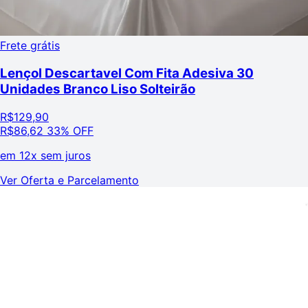
Frete grátis
Lençol Descartavel Com Fita Adesiva 30
Unidades Branco Liso Solteirão
R$
129,90
R$
86,62
33% OFF
em
12x sem juros
Ver Oferta e Parcelamento