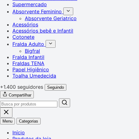
Supermercado
Absorvente Feminino
Absorvente Geriatrico
Acessórios
Acessórios bebê e Infantil
Cotonete
Fralda Adulto
Bigfral
Fralda Infantil
Fraldas TENA
Papel Higiênico
Toalha Umedecida
+1.400 seguidores
Seguindo
Compartilhar
Menu
Categorias
Início
Produtos da loja