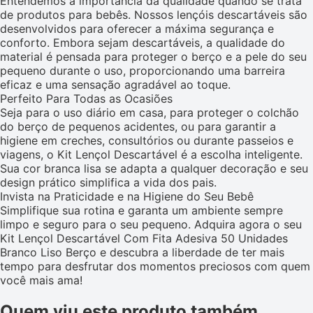
Entendemos a importância da qualidade quando se trata
de produtos para bebês. Nossos lençóis descartáveis são
desenvolvidos para oferecer a máxima segurança e
conforto. Embora sejam descartáveis, a qualidade do
material é pensada para proteger o berço e a pele do seu
pequeno durante o uso, proporcionando uma barreira
eficaz e uma sensação agradável ao toque.
Perfeito Para Todas as Ocasiões
Seja para o uso diário em casa, para proteger o colchão
do berço de pequenos acidentes, ou para garantir a
higiene em creches, consultórios ou durante passeios e
viagens, o Kit Lençol Descartável é a escolha inteligente.
Sua cor branca lisa se adapta a qualquer decoração e seu
design prático simplifica a vida dos pais.
Invista na Praticidade e na Higiene do Seu Bebê
Simplifique sua rotina e garanta um ambiente sempre
limpo e seguro para o seu pequeno. Adquira agora o seu
Kit Lençol Descartável Com Fita Adesiva 50 Unidades
Branco Liso Berço e descubra a liberdade de ter mais
tempo para desfrutar dos momentos preciosos com quem
você mais ama!
Quem viu este produto também