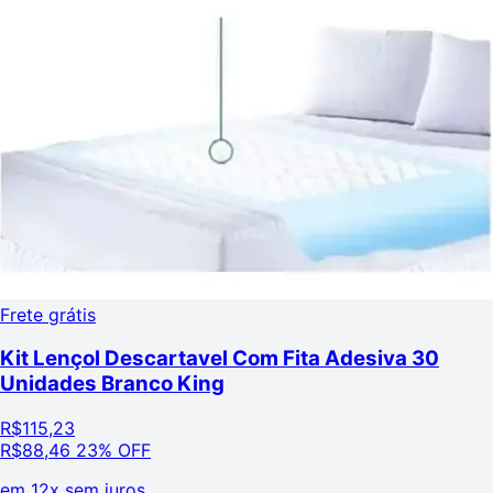
Frete grátis
Kit Lençol Descartavel Com Fita Adesiva 30
Unidades Branco King
R$
115,23
R$
88,46
23% OFF
em
12x sem juros