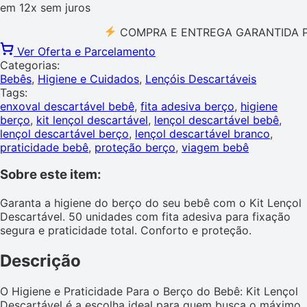
em
12x
sem juros
COMPRA E ENTREGA GARANTIDA PELO 
Ver Oferta e Parcelamento
Categorias:
Bebês
,
Higiene e Cuidados
,
Lençóis Descartáveis
Tags:
enxoval descartável bebê
,
fita adesiva berço
,
higiene
berço
,
kit lençol descartável
,
lençol descartável bebê
,
lençol descartável berço
,
lençol descartável branco
,
praticidade bebê
,
proteção berço
,
viagem bebê
Sobre este item:
Garanta a higiene do berço do seu bebê com o Kit Lençol
Descartável. 50 unidades com fita adesiva para fixação
segura e praticidade total. Conforto e proteção.
Descrição
O Higiene e Praticidade Para o Berço do Bebê: Kit Lençol
Descartável é a escolha ideal para quem busca o máximo