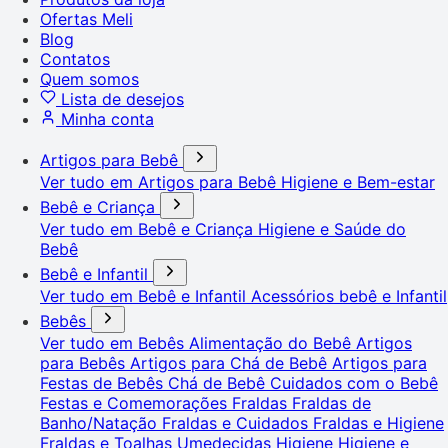
Ofertas Meli
Blog
Contatos
Quem somos
Lista de desejos
Minha conta
Artigos para Bebê
Ver tudo em Artigos para Bebê
Higiene e Bem-estar
Bebê e Criança
Ver tudo em Bebê e Criança
Higiene e Saúde do
Bebê
Bebê e Infantil
Ver tudo em Bebê e Infantil
Acessórios bebê e Infantil
Bebês
Ver tudo em Bebês
Alimentação do Bebê
Artigos
para Bebês
Artigos para Chá de Bebê
Artigos para
Festas de Bebês
Chá de Bebê
Cuidados com o Bebê
Festas e Comemorações
Fraldas
Fraldas de
Banho/Natação
Fraldas e Cuidados
Fraldas e Higiene
Fraldas e Toalhas Umedecidas
Higiene
Higiene e