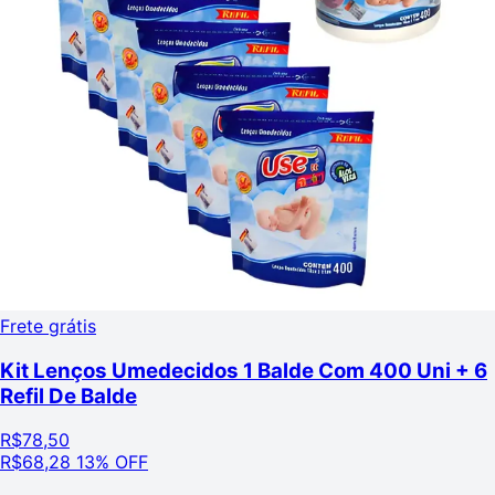
Frete grátis
Kit Lenços Umedecidos 1 Balde Com 400 Uni + 6
Refil De Balde
R$
78,50
R$
68,28
13% OFF