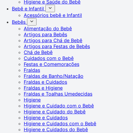
Higiene e Saúde do Bebê
Bebê e Infantil
Acessórios bebê e Infantil
Bebês
Alimentação do Bebê
Artigos para Bebês
Artigos para Chá de Bebê
Artigos para Festas de Bebês
Chá de Bebê
Cuidados com o Bebê
Festas e Comemorações
Fraldas
Fraldas de Banho/Natação
Fraldas e Cuidados
Fraldas e Higiene
Fraldas e Toalhas Umedecidas
Higiene
Higiene e Cuidado com o Bebê
Higiene e Cuidado do Bebê
Higiene e Cuidados
Higiene e Cuidados com o Bebê
Higiene e Cuidados do Bebê