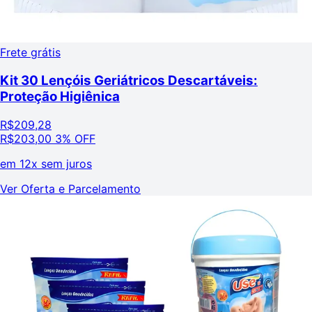
Frete grátis
Kit 30 Lençóis Geriátricos Descartáveis:
Proteção Higiênica
R$
209,28
R$
203,00
3% OFF
em
12x sem juros
Ver Oferta e Parcelamento