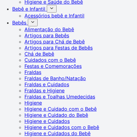
Higiene e Saúde do Bebê
Bebê e Infantil
Acessórios bebê e Infantil
Bebês
Alimentação do Bebê
Artigos para Bebês
Artigos para Chá de Bebê
Artigos para Festas de Bebês
Chá de Bebê
Cuidados com o Bebê
Festas e Comemorações
Fraldas
Fraldas de Banho/Natação
Fraldas e Cuidados
Fraldas e Higiene
Fraldas e Toalhas Umedecidas
Higiene
Higiene e Cuidado com o Bebê
Higiene e Cuidado do Bebê
Higiene e Cuidados
Higiene e Cuidados com o Bebê
Higiene e Cuidados do Bebê