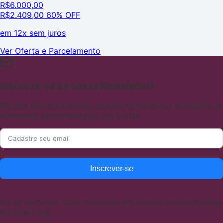
R$
6.000,00
R$
2.409,00
60% OFF
em
12x sem juros
Ver Oferta e Parcelamento
Inscreva-se na nossa Newsletter!
Receba ofertas incríveis, cupons de desconto exclusivos e
novidades diretamente no seu e-mail.
Inscrever-se
Ao se inscrever, você concorda em receber comunicações
de nossa loja.