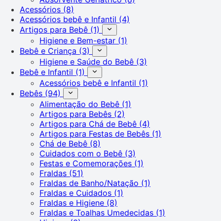
Acessórios
(8)
Acessórios bebê e Infantil
(4)
Artigos para Bebê
(1)
Higiene e Bem-estar
(1)
Bebê e Criança
(3)
Higiene e Saúde do Bebê
(3)
Bebê e Infantil
(1)
Acessórios bebê e Infantil
(1)
Bebês
(94)
Alimentação do Bebê
(1)
Artigos para Bebês
(2)
Artigos para Chá de Bebê
(4)
Artigos para Festas de Bebês
(1)
Chá de Bebê
(8)
Cuidados com o Bebê
(3)
Festas e Comemorações
(1)
Fraldas
(51)
Fraldas de Banho/Natação
(1)
Fraldas e Cuidados
(1)
Fraldas e Higiene
(8)
Fraldas e Toalhas Umedecidas
(1)