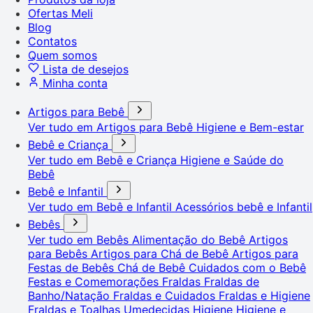
Ofertas Meli
Blog
Contatos
Quem somos
Lista de desejos
Minha conta
Artigos para Bebê
Ver tudo em Artigos para Bebê
Higiene e Bem-estar
Bebê e Criança
Ver tudo em Bebê e Criança
Higiene e Saúde do
Bebê
Bebê e Infantil
Ver tudo em Bebê e Infantil
Acessórios bebê e Infantil
Bebês
Ver tudo em Bebês
Alimentação do Bebê
Artigos
para Bebês
Artigos para Chá de Bebê
Artigos para
Festas de Bebês
Chá de Bebê
Cuidados com o Bebê
Festas e Comemorações
Fraldas
Fraldas de
Banho/Natação
Fraldas e Cuidados
Fraldas e Higiene
Fraldas e Toalhas Umedecidas
Higiene
Higiene e