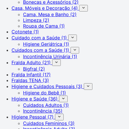
Bonecas e Acessórios
(2)
Casa, Móveis e Decoração
(4)
Cama, Mesa e Banho
(2)
Limpeza
(2)
Roupa de Cama
(1)
Cotonete
(1)
Cuidado com a Saúde
(1)
Higiene Geriátrica
(1)
Cuidados com a Saúde
(1)
Incontinência Urinária
(1)
Fralda Adulto
(21)
Bigfral
(2)
Fralda Infantil
(17)
Fraldas TENA
(3)
Higiene e Cuidados Pessoais
(3)
Higiene do Bebê
(1)
Higiene e Saúde
(36)
Cuidados Adultos
(1)
Incontinência
(35)
Higiene Pessoal
(7)
Cuidados Femininos
(3)
Incontinência Adulta
(3)