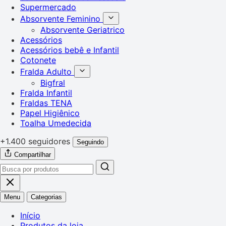
Supermercado
Absorvente Feminino
Absorvente Geriatrico
Acessórios
Acessórios bebê e Infantil
Cotonete
Fralda Adulto
Bigfral
Fralda Infantil
Fraldas TENA
Papel Higiênico
Toalha Umedecida
+1.400 seguidores
Seguindo
Compartilhar
Menu
Categorias
Início
Produtos da loja