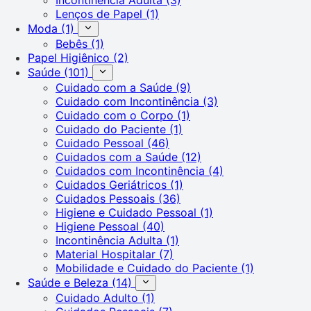
Lenços de Papel
(1)
Moda
(1)
Bebês
(1)
Papel Higiênico
(2)
Saúde
(101)
Cuidado com a Saúde
(9)
Cuidado com Incontinência
(3)
Cuidado com o Corpo
(1)
Cuidado do Paciente
(1)
Cuidado Pessoal
(46)
Cuidados com a Saúde
(12)
Cuidados com Incontinência
(4)
Cuidados Geriátricos
(1)
Cuidados Pessoais
(36)
Higiene e Cuidado Pessoal
(1)
Higiene Pessoal
(40)
Incontinência Adulta
(1)
Material Hospitalar
(7)
Mobilidade e Cuidado do Paciente
(1)
Saúde e Beleza
(14)
Cuidado Adulto
(1)