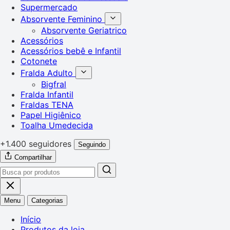
Supermercado
Absorvente Feminino
Absorvente Geriatrico
Acessórios
Acessórios bebê e Infantil
Cotonete
Fralda Adulto
Bigfral
Fralda Infantil
Fraldas TENA
Papel Higiênico
Toalha Umedecida
+1.400 seguidores
Seguindo
Compartilhar
Menu
Categorias
Início
Produtos da loja