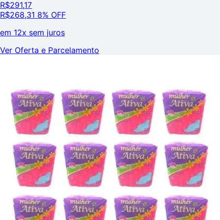
R$
291,17
R$
268,31
8% OFF
em
12x sem juros
Ver Oferta e Parcelamento