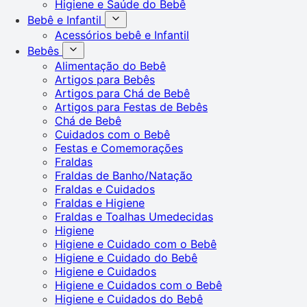
Higiene e Saúde do Bebê
Bebê e Infantil
Acessórios bebê e Infantil
Bebês
Alimentação do Bebê
Artigos para Bebês
Artigos para Chá de Bebê
Artigos para Festas de Bebês
Chá de Bebê
Cuidados com o Bebê
Festas e Comemorações
Fraldas
Fraldas de Banho/Natação
Fraldas e Cuidados
Fraldas e Higiene
Fraldas e Toalhas Umedecidas
Higiene
Higiene e Cuidado com o Bebê
Higiene e Cuidado do Bebê
Higiene e Cuidados
Higiene e Cuidados com o Bebê
Higiene e Cuidados do Bebê