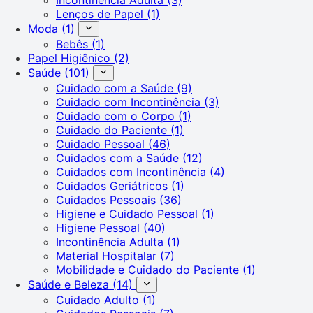
Lenços de Papel
(1)
Moda
(1)
Bebês
(1)
Papel Higiênico
(2)
Saúde
(101)
Cuidado com a Saúde
(9)
Cuidado com Incontinência
(3)
Cuidado com o Corpo
(1)
Cuidado do Paciente
(1)
Cuidado Pessoal
(46)
Cuidados com a Saúde
(12)
Cuidados com Incontinência
(4)
Cuidados Geriátricos
(1)
Cuidados Pessoais
(36)
Higiene e Cuidado Pessoal
(1)
Higiene Pessoal
(40)
Incontinência Adulta
(1)
Material Hospitalar
(7)
Mobilidade e Cuidado do Paciente
(1)
Saúde e Beleza
(14)
Cuidado Adulto
(1)