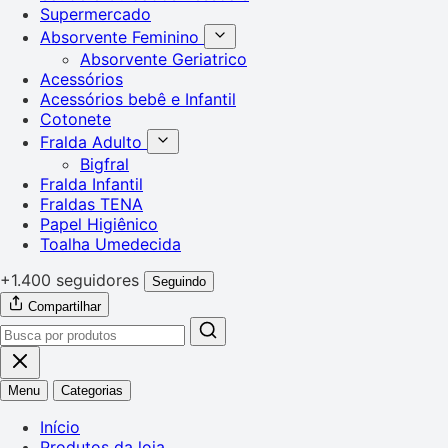
Supermercado
Absorvente Feminino
Absorvente Geriatrico
Acessórios
Acessórios bebê e Infantil
Cotonete
Fralda Adulto
Bigfral
Fralda Infantil
Fraldas TENA
Papel Higiênico
Toalha Umedecida
+1.400 seguidores
Seguindo
Compartilhar
Menu
Categorias
Início
Produtos da loja