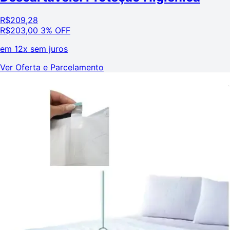
R$
209,28
R$
203,00
3% OFF
em
12x sem juros
Ver Oferta e Parcelamento