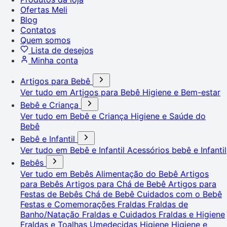
Ofertas Meli
Blog
Contatos
Quem somos
Lista de desejos
Minha conta
Artigos para Bebê
Ver tudo em Artigos para Bebê
Higiene e Bem-estar
Bebê e Criança
Ver tudo em Bebê e Criança
Higiene e Saúde do
Bebê
Bebê e Infantil
Ver tudo em Bebê e Infantil
Acessórios bebê e Infantil
Bebês
Ver tudo em Bebês
Alimentação do Bebê
Artigos
para Bebês
Artigos para Chá de Bebê
Artigos para
Festas de Bebês
Chá de Bebê
Cuidados com o Bebê
Festas e Comemorações
Fraldas
Fraldas de
Banho/Natação
Fraldas e Cuidados
Fraldas e Higiene
Fraldas e Toalhas Umedecidas
Higiene
Higiene e