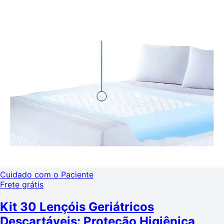
Cuidado com o Paciente
Frete grátis
Kit 30 Lençóis Geriátricos
Descartáveis: Proteção Higiênica