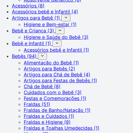
Acessórios
(8)
Acessórios bebê e Infantil
(4)
Artigos para Bebê
(1)
Higiene e Bem-estar
(1)
Bebê e Criança
(3)
Higiene e Saúde do Bebê
(3)
Bebê e Infantil
(1)
Acessórios bebê e Infantil
(1)
Bebês
(94)
Alimentação do Bebê
(1)
Artigos para Bebês
(2)
Artigos para Chá de Bebê
(4)
Artigos para Festas de Bebês
(1)
Chá de Bebê
(8)
Cuidados com o Bebê
(3)
Festas e Comemorações
(1)
Fraldas
(51)
Fraldas de Banho/Natação
(1)
Fraldas e Cuidados
(1)
Fraldas e Higiene
(8)
Fraldas e Toalhas Umedecidas
(1)