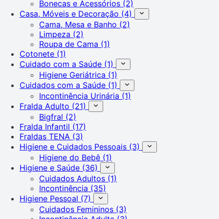
Bonecas e Acessórios
(2)
Casa, Móveis e Decoração
(4)
Cama, Mesa e Banho
(2)
Limpeza
(2)
Roupa de Cama
(1)
Cotonete
(1)
Cuidado com a Saúde
(1)
Higiene Geriátrica
(1)
Cuidados com a Saúde
(1)
Incontinência Urinária
(1)
Fralda Adulto
(21)
Bigfral
(2)
Fralda Infantil
(17)
Fraldas TENA
(3)
Higiene e Cuidados Pessoais
(3)
Higiene do Bebê
(1)
Higiene e Saúde
(36)
Cuidados Adultos
(1)
Incontinência
(35)
Higiene Pessoal
(7)
Cuidados Femininos
(3)
Incontinência Adulta
(3)