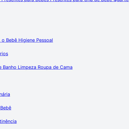
m o Bebê
Higiene Pessoal
rios
e Banho
Limpeza
Roupa de Cama
nária
 Bebê
tinência