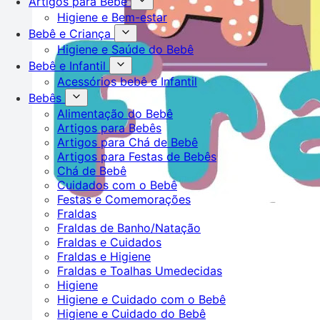
Artigos para Bebê
Higiene e Bem-estar
Bebê e Criança
Higiene e Saúde do Bebê
Bebê e Infantil
Acessórios bebê e Infantil
Bebês
Alimentação do Bebê
Artigos para Bebês
Artigos para Chá de Bebê
Artigos para Festas de Bebês
Chá de Bebê
Cuidados com o Bebê
Festas e Comemorações
Fraldas
Fraldas de Banho/Natação
Fraldas e Cuidados
Fraldas e Higiene
Fraldas e Toalhas Umedecidas
Higiene
Higiene e Cuidado com o Bebê
Higiene e Cuidado do Bebê