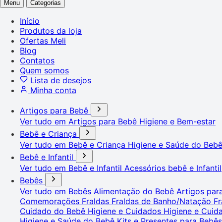
Menu
Categorias
Início
Produtos da loja
Ofertas Meli
Blog
Contatos
Quem somos
Lista de desejos
Minha conta
Artigos para Bebê
Ver tudo em Artigos para Bebê
Higiene e Bem-estar
Bebê e Criança
Ver tudo em Bebê e Criança
Higiene e Saúde do Beb
Bebê e Infantil
Ver tudo em Bebê e Infantil
Acessórios bebê e Infantil
Bebês
Ver tudo em Bebês
Alimentação do Bebê
Artigos pa
Comemorações
Fraldas
Fraldas de Banho/Natação
Fr
Cuidado do Bebê
Higiene e Cuidados
Higiene e Cui
Higiene e Saúde do Bebê
Kits e Presentes para Bebê