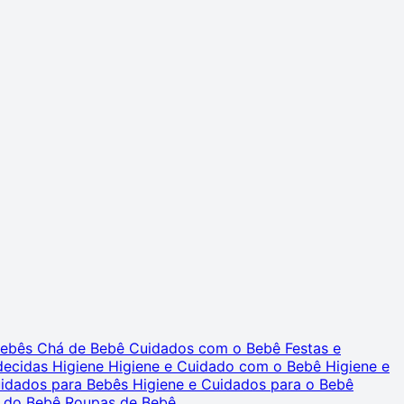
 Bebês
Chá de Bebê
Cuidados com o Bebê
Festas e
decidas
Higiene
Higiene e Cuidado com o Bebê
Higiene e
uidados para Bebês
Higiene e Cuidados para o Bebê
 do Bebê
Roupas de Bebê