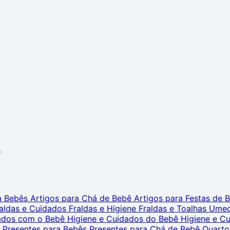
ê
ra Bebês
Artigos para Chá de Bebê
Artigos para Festas de
aldas e Cuidados
Fraldas e Higiene
Fraldas e Toalhas Ume
dados com o Bebê
Higiene e Cuidados do Bebê
Higiene e C
s
Presentes para Bebês
Presentes para Chá de Bebê
Quarto