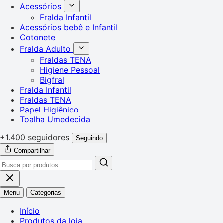
Acessórios
Fralda Infantil
Acessórios bebê e Infantil
Cotonete
Fralda Adulto
Fraldas TENA
Higiene Pessoal
Bigfral
Fralda Infantil
Fraldas TENA
Papel Higiênico
Toalha Umedecida
+1.400 seguidores
Seguindo
Compartilhar
Menu
Categorias
Início
Produtos da loja