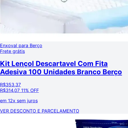
Enxoval para Berço
Frete grátis
Kit Lençol Descartavel Com Fita
Adesiva 100 Unidades Branco Berço
R$
353,37
R$
314,07
11% OFF
em
12x sem juros
VER DESCONTO E PARCELAMENTO