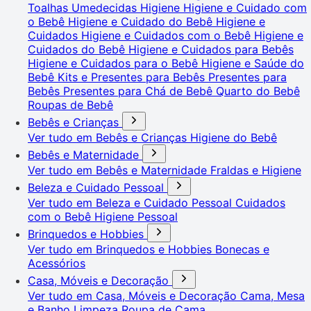
Toalhas Umedecidas
Higiene
Higiene e Cuidado com
o Bebê
Higiene e Cuidado do Bebê
Higiene e
Cuidados
Higiene e Cuidados com o Bebê
Higiene e
Cuidados do Bebê
Higiene e Cuidados para Bebês
Higiene e Cuidados para o Bebê
Higiene e Saúde do
Bebê
Kits e Presentes para Bebês
Presentes para
Bebês
Presentes para Chá de Bebê
Quarto do Bebê
Roupas de Bebê
Bebês e Crianças
Ver tudo em Bebês e Crianças
Higiene do Bebê
Bebês e Maternidade
Ver tudo em Bebês e Maternidade
Fraldas e Higiene
Beleza e Cuidado Pessoal
Ver tudo em Beleza e Cuidado Pessoal
Cuidados
com o Bebê
Higiene Pessoal
Brinquedos e Hobbies
Ver tudo em Brinquedos e Hobbies
Bonecas e
Acessórios
Casa, Móveis e Decoração
Ver tudo em Casa, Móveis e Decoração
Cama, Mesa
e Banho
Limpeza
Roupa de Cama