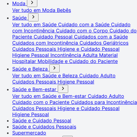
Moda
Ver tudo em Moda
Bebês
Saúde
Ver tudo em Saúde
Cuidado com a Saúde
Cuidado
com Incontinência
Cuidado com o Corpo
Cuidado do
Paciente
Cuidado Pessoal
Cuidados com a Saúde
Cuidados com Incontinência
Cuidados Geriátricos
Cuidados Pessoais
Higiene e Cuidado Pessoal
Higiene Pessoal
Incontinência Adulta
Material
Hospitalar
Mobilidade e Cuidado do Paciente
Saúde e Beleza
Ver tudo em Saúde e Beleza
Cuidado Adulto
Cuidados Pessoais
Higiene Pessoal
Saúde e Bem-estar
Ver tudo em Saúde e Bem-estar
Cuidado Adulto
Cuidado com o Paciente
Cuidados para Incontinência
Cuidados Pessoais
Higiene e Cuidado Pessoal
Higiene Pessoal
Saúde e Cuidado Pessoal
Saúde e Cuidados Pessoais
Supermercado