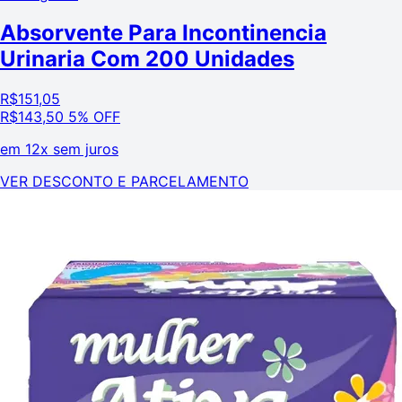
Absorvente Para Incontinencia
Urinaria Com 200 Unidades
R$
151,05
R$
143,50
5% OFF
em
12x sem juros
VER DESCONTO E PARCELAMENTO