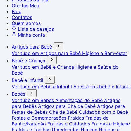
Ofertas Meli
Blog
Contatos
Quem somos
Lista de desejos
Minha conta
Artigos para Bebê
Ver tudo em Artigos para Bebê
Higiene e Bem-estar
Bebê e Criança
Ver tudo em Bebê e Criança
Higiene e Saúde do
Bebê
Bebê e Infantil
Ver tudo em Bebê e Infantil
Acessórios bebê e Infantil
Bebês
Ver tudo em Bebês
Alimentação do Bebê
Artigos
para Bebês
Artigos para Chá de Bebê
Artigos para
Festas de Bebês
Chá de Bebê
Cuidados com o Bebê
Festas e Comemorações
Fraldas
Fraldas de
Banho/Natação
Fraldas e Cuidados
Fraldas e Higiene
Fraldas e Toalhas Umedecidas
Higiene
Higiene e