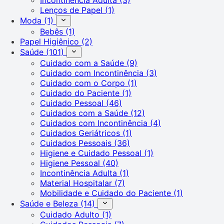
Lenços de Papel
(1)
Moda
(1)
Bebês
(1)
Papel Higiênico
(2)
Saúde
(101)
Cuidado com a Saúde
(9)
Cuidado com Incontinência
(3)
Cuidado com o Corpo
(1)
Cuidado do Paciente
(1)
Cuidado Pessoal
(46)
Cuidados com a Saúde
(12)
Cuidados com Incontinência
(4)
Cuidados Geriátricos
(1)
Cuidados Pessoais
(36)
Higiene e Cuidado Pessoal
(1)
Higiene Pessoal
(40)
Incontinência Adulta
(1)
Material Hospitalar
(7)
Mobilidade e Cuidado do Paciente
(1)
Saúde e Beleza
(14)
Cuidado Adulto
(1)