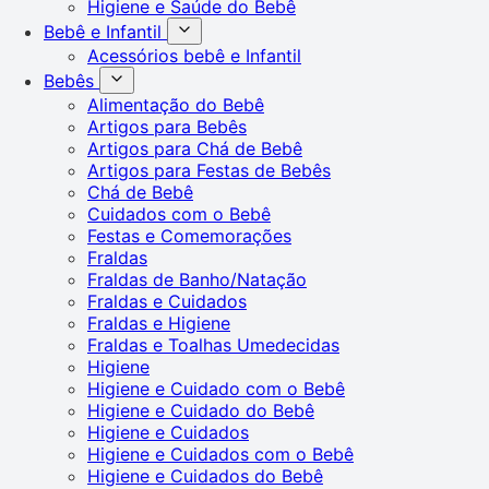
Higiene e Saúde do Bebê
Bebê e Infantil
Acessórios bebê e Infantil
Bebês
Alimentação do Bebê
Artigos para Bebês
Artigos para Chá de Bebê
Artigos para Festas de Bebês
Chá de Bebê
Cuidados com o Bebê
Festas e Comemorações
Fraldas
Fraldas de Banho/Natação
Fraldas e Cuidados
Fraldas e Higiene
Fraldas e Toalhas Umedecidas
Higiene
Higiene e Cuidado com o Bebê
Higiene e Cuidado do Bebê
Higiene e Cuidados
Higiene e Cuidados com o Bebê
Higiene e Cuidados do Bebê