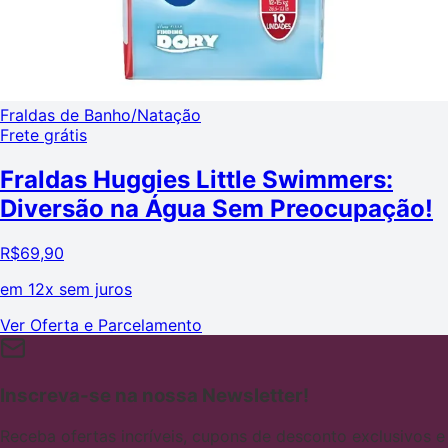
Fraldas de Banho/Natação
Frete grátis
Fraldas Huggies Little Swimmers:
Diversão na Água Sem Preocupação!
R$
69,90
em
12x sem juros
Ver Oferta e Parcelamento
Inscreva-se na nossa Newsletter!
Receba ofertas incríveis, cupons de desconto exclusivos e