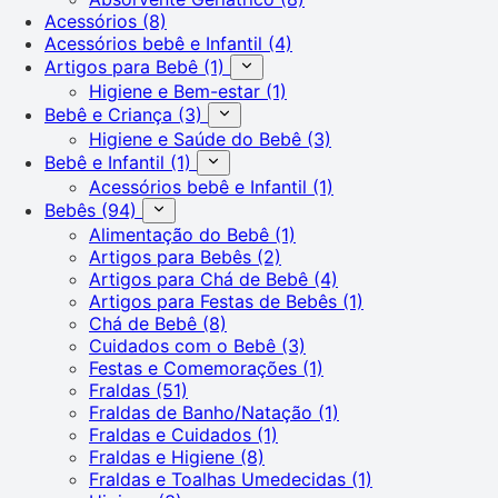
Acessórios
(8)
Acessórios bebê e Infantil
(4)
Artigos para Bebê
(1)
Higiene e Bem-estar
(1)
Bebê e Criança
(3)
Higiene e Saúde do Bebê
(3)
Bebê e Infantil
(1)
Acessórios bebê e Infantil
(1)
Bebês
(94)
Alimentação do Bebê
(1)
Artigos para Bebês
(2)
Artigos para Chá de Bebê
(4)
Artigos para Festas de Bebês
(1)
Chá de Bebê
(8)
Cuidados com o Bebê
(3)
Festas e Comemorações
(1)
Fraldas
(51)
Fraldas de Banho/Natação
(1)
Fraldas e Cuidados
(1)
Fraldas e Higiene
(8)
Fraldas e Toalhas Umedecidas
(1)