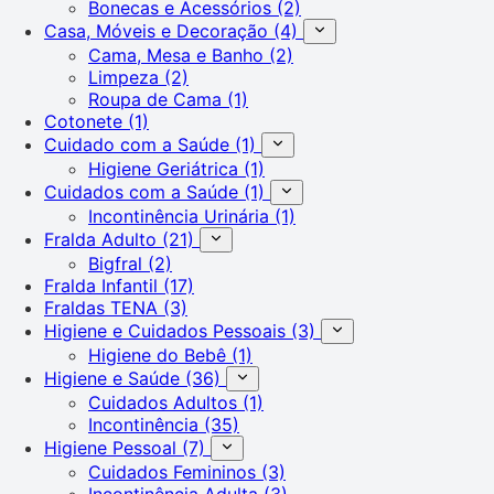
Bonecas e Acessórios
(2)
Casa, Móveis e Decoração
(4)
Cama, Mesa e Banho
(2)
Limpeza
(2)
Roupa de Cama
(1)
Cotonete
(1)
Cuidado com a Saúde
(1)
Higiene Geriátrica
(1)
Cuidados com a Saúde
(1)
Incontinência Urinária
(1)
Fralda Adulto
(21)
Bigfral
(2)
Fralda Infantil
(17)
Fraldas TENA
(3)
Higiene e Cuidados Pessoais
(3)
Higiene do Bebê
(1)
Higiene e Saúde
(36)
Cuidados Adultos
(1)
Incontinência
(35)
Higiene Pessoal
(7)
Cuidados Femininos
(3)
Incontinência Adulta
(3)