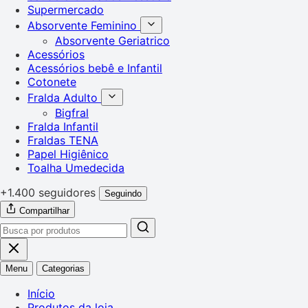
Supermercado
Absorvente Feminino
Absorvente Geriatrico
Acessórios
Acessórios bebê e Infantil
Cotonete
Fralda Adulto
Bigfral
Fralda Infantil
Fraldas TENA
Papel Higiênico
Toalha Umedecida
+1.400 seguidores
Seguindo
Compartilhar
Menu
Categorias
Início
Produtos da loja