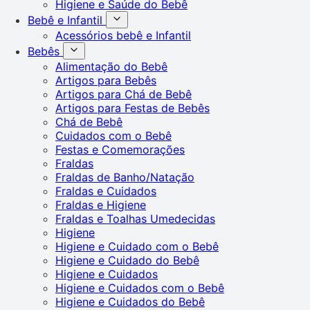
Higiene e Saúde do Bebê
Bebê e Infantil
Acessórios bebê e Infantil
Bebês
Alimentação do Bebê
Artigos para Bebês
Artigos para Chá de Bebê
Artigos para Festas de Bebês
Chá de Bebê
Cuidados com o Bebê
Festas e Comemorações
Fraldas
Fraldas de Banho/Natação
Fraldas e Cuidados
Fraldas e Higiene
Fraldas e Toalhas Umedecidas
Higiene
Higiene e Cuidado com o Bebê
Higiene e Cuidado do Bebê
Higiene e Cuidados
Higiene e Cuidados com o Bebê
Higiene e Cuidados do Bebê