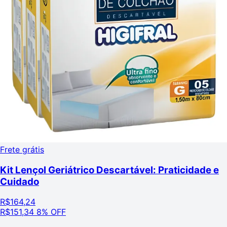
Frete grátis
Kit Lençol Geriátrico Descartável: Praticidade e
Cuidado
R$
164,24
R$
151,34
8% OFF