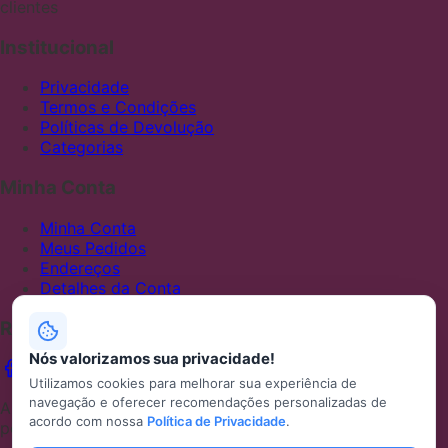
clientes
Institucional
Privacidade
Termos e Condições
Políticas de Devolução
Categorias
Minha Conta
Minha Conta
Meus Pedidos
Endereços
Detalhes da Conta
Redes Sociais
Nós valorizamos sua privacidade!
Utilizamos cookies para melhorar sua experiência de
navegação e oferecer recomendações personalizadas de
ABCFRALDAS — Uma loja Mercado Shops desenvolvida
acordo com nossa
Política de Privacidade
.
por Metaminds Studio inspirada em WooCommerce.