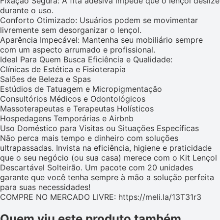
Fixação Segura: A fita adesiva impede que o lençol deslize
durante o uso.
Conforto Otimizado: Usuários podem se movimentar
livremente sem desorganizar o lençol.
Aparência Impecável: Mantenha seu mobiliário sempre
com um aspecto arrumado e profissional.
Ideal Para Quem Busca Eficiência e Qualidade:
Clínicas de Estética e Fisioterapia
Salões de Beleza e Spas
Estúdios de Tatuagem e Micropigmentação
Consultórios Médicos e Odontológicos
Massoterapeutas e Terapeutas Holísticos
Hospedagens Temporárias e Airbnb
Uso Doméstico para Visitas ou Situações Específicas
Não perca mais tempo e dinheiro com soluções
ultrapassadas. Invista na eficiência, higiene e praticidade
que o seu negócio (ou sua casa) merece com o Kit Lençol
Descartável Solteirão. Um pacote com 20 unidades
garante que você tenha sempre à mão a solução perfeita
para suas necessidades!
COMPRE NO MERCADO LIVRE: https://meli.la/13T31r3
Quem viu este produto também