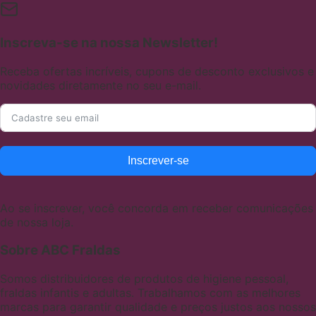
Inscreva-se na nossa Newsletter!
Receba ofertas incríveis, cupons de desconto exclusivos e
novidades diretamente no seu e-mail.
Inscrever-se
Ao se inscrever, você concorda em receber comunicações
de nossa loja.
Sobre ABC Fraldas
Somos distribuidores de produtos de higiene pessoal,
fraldas infantis e adultas. Trabalhamos com as melhores
marcas para garantir qualidade e preços justos aos nossos