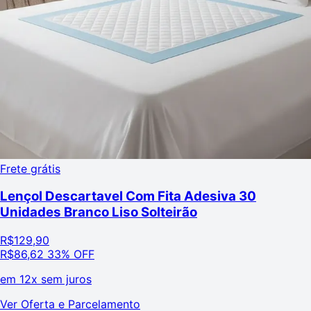
Frete grátis
Lençol Descartavel Com Fita Adesiva 30
Unidades Branco Liso Solteirão
R$
129,90
R$
86,62
33% OFF
em
12x sem juros
Ver Oferta e Parcelamento