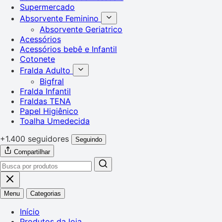
Supermercado
Absorvente Feminino
Absorvente Geriatrico
Acessórios
Acessórios bebê e Infantil
Cotonete
Fralda Adulto
Bigfral
Fralda Infantil
Fraldas TENA
Papel Higiênico
Toalha Umedecida
+1.400 seguidores
Seguindo
Compartilhar
Menu
Categorias
Início
Produtos da loja