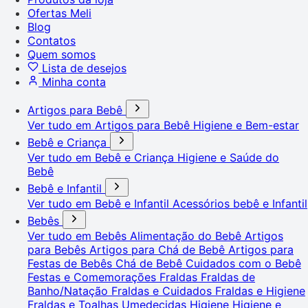
Ofertas Meli
Blog
Contatos
Quem somos
Lista de desejos
Minha conta
Artigos para Bebê
Ver tudo em Artigos para Bebê
Higiene e Bem-estar
Bebê e Criança
Ver tudo em Bebê e Criança
Higiene e Saúde do
Bebê
Bebê e Infantil
Ver tudo em Bebê e Infantil
Acessórios bebê e Infantil
Bebês
Ver tudo em Bebês
Alimentação do Bebê
Artigos
para Bebês
Artigos para Chá de Bebê
Artigos para
Festas de Bebês
Chá de Bebê
Cuidados com o Bebê
Festas e Comemorações
Fraldas
Fraldas de
Banho/Natação
Fraldas e Cuidados
Fraldas e Higiene
Fraldas e Toalhas Umedecidas
Higiene
Higiene e