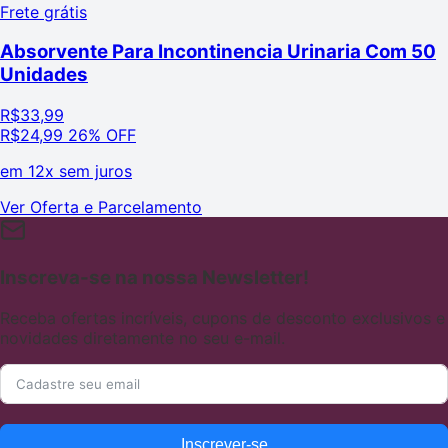
Frete grátis
Absorvente Para Incontinencia Urinaria Com 50
Unidades
R$
33,99
R$
24,99
26% OFF
em
12x sem juros
Ver Oferta e Parcelamento
Inscreva-se na nossa Newsletter!
Receba ofertas incríveis, cupons de desconto exclusivos e
novidades diretamente no seu e-mail.
Inscrever-se