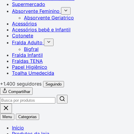
Supermercado
Absorvente Feminino
Absorvente Geriatrico
Acessórios
Acessórios bebê e Infantil
Cotonete
Fralda Adulto
Bigfral
Fralda Infantil
Fraldas TENA
Papel Higiênico
Toalha Umedecida
+1.400 seguidores
Seguindo
Compartilhar
Menu
Categorias
Início
Produtos da loja