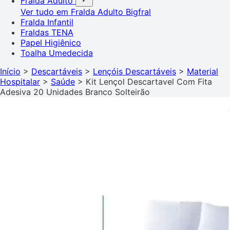
Fralda Adulto
Ver tudo em Fralda Adulto
Bigfral
Fralda Infantil
Fraldas TENA
Papel Higiênico
Toalha Umedecida
Início
>
Descartáveis
>
Lençóis Descartáveis
>
Material
Hospitalar
>
Saúde
>
Kit Lençol Descartavel Com Fita
Adesiva 20 Unidades Branco Solteirão