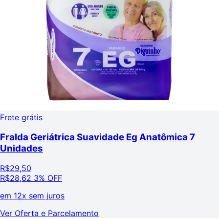
Frete grátis
Fralda Geriátrica Suavidade Eg Anatômica 7
Unidades
R$
29,50
R$
28,62
3% OFF
em
12x sem juros
Ver Oferta e Parcelamento