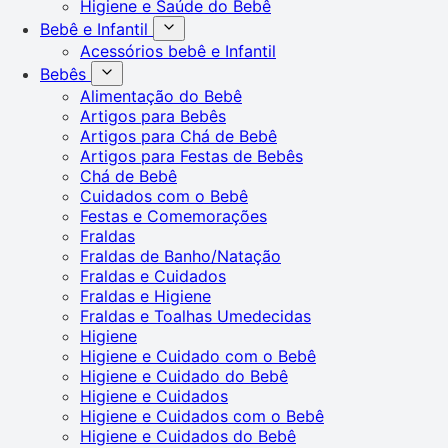
Higiene e Saúde do Bebê
Bebê e Infantil
Acessórios bebê e Infantil
Bebês
Alimentação do Bebê
Artigos para Bebês
Artigos para Chá de Bebê
Artigos para Festas de Bebês
Chá de Bebê
Cuidados com o Bebê
Festas e Comemorações
Fraldas
Fraldas de Banho/Natação
Fraldas e Cuidados
Fraldas e Higiene
Fraldas e Toalhas Umedecidas
Higiene
Higiene e Cuidado com o Bebê
Higiene e Cuidado do Bebê
Higiene e Cuidados
Higiene e Cuidados com o Bebê
Higiene e Cuidados do Bebê