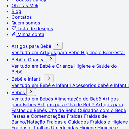
Ofertas Meli
Blog
Contatos
Quem somos
Lista de desejos
Minha conta
Artigos para Bebê
Ver tudo em Artigos para Bebê
Higiene e Bem-estar
Bebê e Criança
Ver tudo em Bebê e Criança
Higiene e Saúde do
Bebê
Bebê e Infantil
Ver tudo em Bebê e Infantil
Acessórios bebê e Infantil
Bebês
Ver tudo em Bebês
Alimentação do Bebê
Artigos
para Bebês
Artigos para Chá de Bebê
Artigos para
Festas de Bebês
Chá de Bebê
Cuidados com o Bebê
Festas e Comemorações
Fraldas
Fraldas de
Banho/Natação
Fraldas e Cuidados
Fraldas e Higiene
Fraldas e Toalhas Umedecidas
Higiene
Higiene e