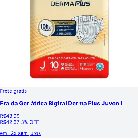
Frete grátis
Fralda Geriátrica Bigfral Derma Plus Juvenil
R$
43,99
R$
42,67
3% OFF
em
12x sem juros