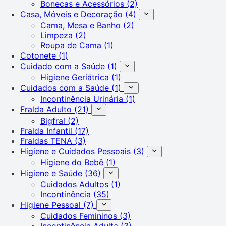
Bonecas e Acessórios
(2)
Casa, Móveis e Decoração
(4)
Cama, Mesa e Banho
(2)
Limpeza
(2)
Roupa de Cama
(1)
Cotonete
(1)
Cuidado com a Saúde
(1)
Higiene Geriátrica
(1)
Cuidados com a Saúde
(1)
Incontinência Urinária
(1)
Fralda Adulto
(21)
Bigfral
(2)
Fralda Infantil
(17)
Fraldas TENA
(3)
Higiene e Cuidados Pessoais
(3)
Higiene do Bebê
(1)
Higiene e Saúde
(36)
Cuidados Adultos
(1)
Incontinência
(35)
Higiene Pessoal
(7)
Cuidados Femininos
(3)
Incontinência Adulta
(3)