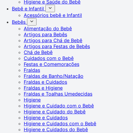
Higiene e Saúde do Bebê
Bebê e Infantil
Acessórios bebê e Infantil
Bebês
Alimentação do Bebê
Artigos para Bebês
Artigos para Chá de Bebê
Artigos para Festas de Bebês
Chá de Bebê
Cuidados com o Bebê
Festas e Comemorações
Fraldas
Fraldas de Banho/Natação
Fraldas e Cuidados
Fraldas e Higiene
Fraldas e Toalhas Umedecidas
Higiene
Higiene e Cuidado com o Bebê
Higiene e Cuidado do Bebê
Higiene e Cuidados
Higiene e Cuidados com o Bebê
Higiene e Cuidados do Bebê