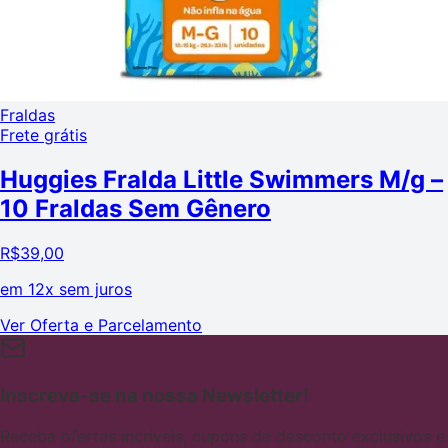
Fraldas
Frete grátis
Huggies Fralda Little Swimmers M/g –
10 Fraldas Sem Gênero
R$
39,00
em
12x sem juros
Ver Oferta e Parcelamento
Inscreva-se na nossa Newsletter!
Receba ofertas incríveis, cupons de desconto exclusivos e