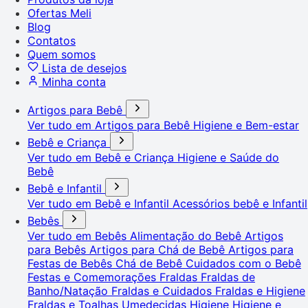
Ofertas Meli
Blog
Contatos
Quem somos
Lista de desejos
Minha conta
Artigos para Bebê
Ver tudo em Artigos para Bebê
Higiene e Bem-estar
Bebê e Criança
Ver tudo em Bebê e Criança
Higiene e Saúde do
Bebê
Bebê e Infantil
Ver tudo em Bebê e Infantil
Acessórios bebê e Infantil
Bebês
Ver tudo em Bebês
Alimentação do Bebê
Artigos
para Bebês
Artigos para Chá de Bebê
Artigos para
Festas de Bebês
Chá de Bebê
Cuidados com o Bebê
Festas e Comemorações
Fraldas
Fraldas de
Banho/Natação
Fraldas e Cuidados
Fraldas e Higiene
Fraldas e Toalhas Umedecidas
Higiene
Higiene e