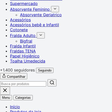
Supermercado
Absorvente Feminino
Absorvente Geriatrico
Acessórios
Acessórios bebê e Infantil
Cotonete
Fralda Adulto
Bigfral
Fralda Infantil
Fraldas TENA
Papel Higiênico
Toalha Umedecida
+1.400 seguidores
Seguindo
Compartilhar
Menu
Categorias
Início
Produtos da loja