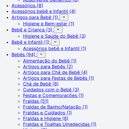
Acessórios
(8)
Acessórios bebê e Infantil
(4)
Artigos para Bebê
(1)
Higiene e Bem-estar
(1)
Bebê e Criança
(3)
Higiene e Saúde do Bebê
(3)
Bebê e Infantil
(1)
Acessórios bebê e Infantil
(1)
Bebês
(94)
Alimentação do Bebê
(1)
Artigos para Bebês
(2)
Artigos para Chá de Bebê
(4)
Artigos para Festas de Bebês
(1)
Chá de Bebê
(8)
Cuidados com o Bebê
(3)
Festas e Comemorações
(1)
Fraldas
(51)
Fraldas de Banho/Natação
(1)
Fraldas e Cuidados
(1)
Fraldas e Higiene
(8)
Fraldas e Toalhas Umedecidas
(1)