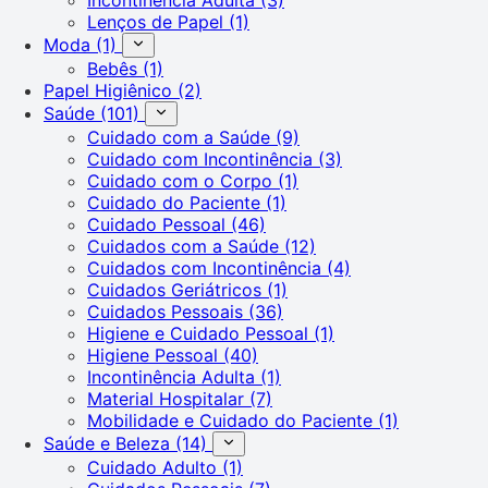
Lenços de Papel
(1)
Moda
(1)
Bebês
(1)
Papel Higiênico
(2)
Saúde
(101)
Cuidado com a Saúde
(9)
Cuidado com Incontinência
(3)
Cuidado com o Corpo
(1)
Cuidado do Paciente
(1)
Cuidado Pessoal
(46)
Cuidados com a Saúde
(12)
Cuidados com Incontinência
(4)
Cuidados Geriátricos
(1)
Cuidados Pessoais
(36)
Higiene e Cuidado Pessoal
(1)
Higiene Pessoal
(40)
Incontinência Adulta
(1)
Material Hospitalar
(7)
Mobilidade e Cuidado do Paciente
(1)
Saúde e Beleza
(14)
Cuidado Adulto
(1)