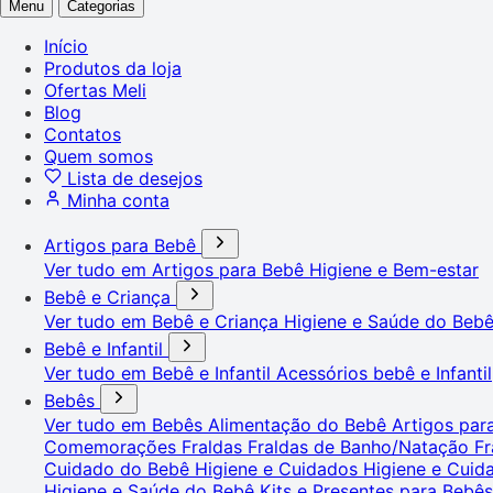
Menu
Categorias
Início
Produtos da loja
Ofertas Meli
Blog
Contatos
Quem somos
Lista de desejos
Minha conta
Artigos para Bebê
Ver tudo em Artigos para Bebê
Higiene e Bem-estar
Bebê e Criança
Ver tudo em Bebê e Criança
Higiene e Saúde do Beb
Bebê e Infantil
Ver tudo em Bebê e Infantil
Acessórios bebê e Infantil
Bebês
Ver tudo em Bebês
Alimentação do Bebê
Artigos pa
Comemorações
Fraldas
Fraldas de Banho/Natação
Fr
Cuidado do Bebê
Higiene e Cuidados
Higiene e Cui
Higiene e Saúde do Bebê
Kits e Presentes para Bebê