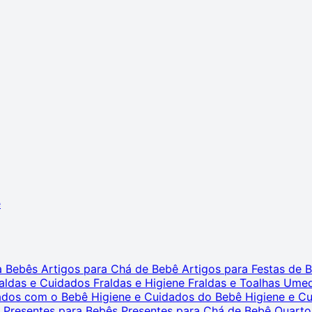
ê
ra Bebês
Artigos para Chá de Bebê
Artigos para Festas de
aldas e Cuidados
Fraldas e Higiene
Fraldas e Toalhas Ume
dados com o Bebê
Higiene e Cuidados do Bebê
Higiene e C
s
Presentes para Bebês
Presentes para Chá de Bebê
Quarto