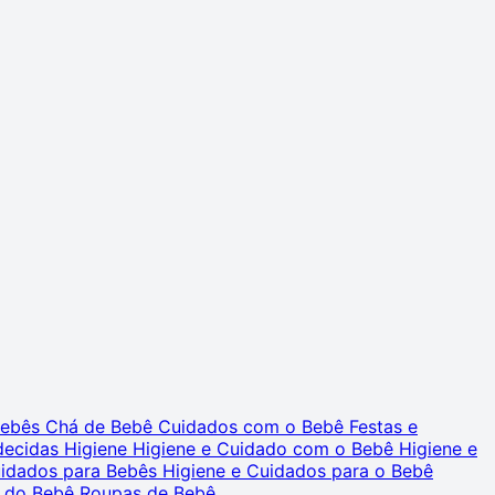
 Bebês
Chá de Bebê
Cuidados com o Bebê
Festas e
decidas
Higiene
Higiene e Cuidado com o Bebê
Higiene e
uidados para Bebês
Higiene e Cuidados para o Bebê
 do Bebê
Roupas de Bebê