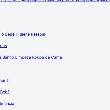
m o Bebê
Higiene Pessoal
rios
e Banho
Limpeza
Roupa de Cama
nária
 Bebê
tinência