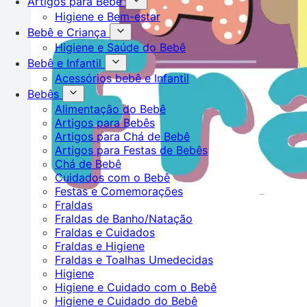
Artigos para Bebê
Higiene e Bem-estar
Bebê e Criança
Higiene e Saúde do Bebê
Bebê e Infantil
Acessórios bebê e Infantil
Bebês
Alimentação do Bebê
Artigos para Bebês
Artigos para Chá de Bebê
Artigos para Festas de Bebês
Chá de Bebê
Cuidados com o Bebê
Festas e Comemorações
Fraldas
Fraldas de Banho/Natação
Fraldas e Cuidados
Fraldas e Higiene
Fraldas e Toalhas Umedecidas
Higiene
Higiene e Cuidado com o Bebê
Higiene e Cuidado do Bebê