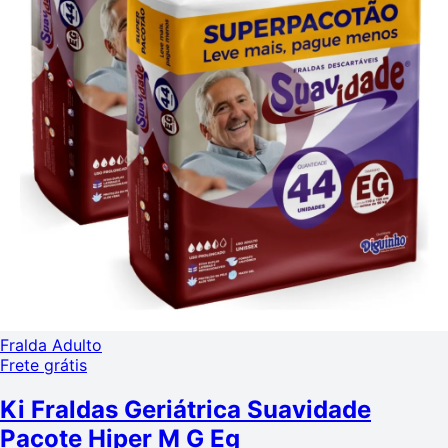
Fralda Adulto
Frete grátis
Ki Fraldas Geriátrica Suavidade
Pacote Hiper M G Eg