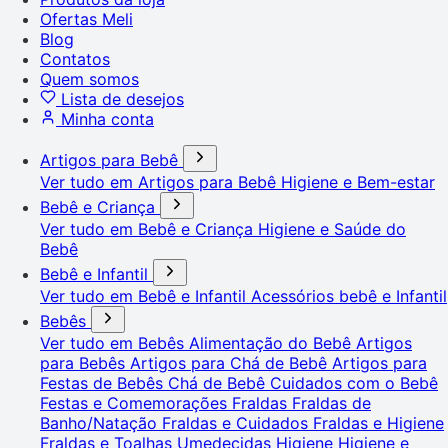
Ofertas Meli
Blog
Contatos
Quem somos
Lista de desejos
Minha conta
Artigos para Bebê
Ver tudo em Artigos para Bebê
Higiene e Bem-estar
Bebê e Criança
Ver tudo em Bebê e Criança
Higiene e Saúde do
Bebê
Bebê e Infantil
Ver tudo em Bebê e Infantil
Acessórios bebê e Infantil
Bebês
Ver tudo em Bebês
Alimentação do Bebê
Artigos
para Bebês
Artigos para Chá de Bebê
Artigos para
Festas de Bebês
Chá de Bebê
Cuidados com o Bebê
Festas e Comemorações
Fraldas
Fraldas de
Banho/Natação
Fraldas e Cuidados
Fraldas e Higiene
Fraldas e Toalhas Umedecidas
Higiene
Higiene e