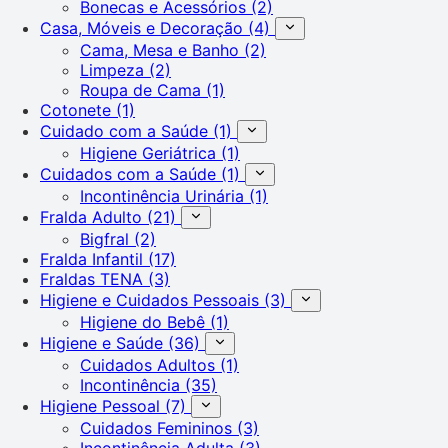
Bonecas e Acessórios
(2)
Casa, Móveis e Decoração
(4)
Cama, Mesa e Banho
(2)
Limpeza
(2)
Roupa de Cama
(1)
Cotonete
(1)
Cuidado com a Saúde
(1)
Higiene Geriátrica
(1)
Cuidados com a Saúde
(1)
Incontinência Urinária
(1)
Fralda Adulto
(21)
Bigfral
(2)
Fralda Infantil
(17)
Fraldas TENA
(3)
Higiene e Cuidados Pessoais
(3)
Higiene do Bebê
(1)
Higiene e Saúde
(36)
Cuidados Adultos
(1)
Incontinência
(35)
Higiene Pessoal
(7)
Cuidados Femininos
(3)
Incontinência Adulta
(3)