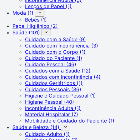
Lenços de Papel
(1)
Moda
(1)
Bebês
(1)
Papel Higiênico
(2)
Saúde
(101)
Cuidado com a Saúde
(9)
Cuidado com Incontinência
(3)
Cuidado com o Corpo
(1)
Cuidado do Paciente
(1)
Cuidado Pessoal
(46)
Cuidados com a Saúde
(12)
Cuidados com Incontinência
(4)
Cuidados Geriátricos
(1)
Cuidados Pessoais
(36)
Higiene e Cuidado Pessoal
(1)
Higiene Pessoal
(40)
Incontinência Adulta
(1)
Material Hospitalar
(7)
Mobilidade e Cuidado do Paciente
(1)
Saúde e Beleza
(14)
Cuidado Adulto
(1)