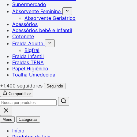
Supermercado
Absorvente Feminino
Absorvente Geriatrico
Acessórios
Acessórios bebê e Infantil
Cotonete
Fralda Adulto
Bigfral
Fralda Infantil
Fraldas TENA
Papel Higiênico
Toalha Umedecida
+1.400 seguidores
Seguindo
Compartilhar
Menu
Categorias
Início
Produtos da loja