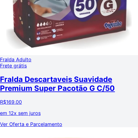
Fralda Adulto
Frete grátis
Fralda Descartaveis Suavidade
Premium Super Pacotão G C/50
R$
169,00
em
12x sem juros
Ver Oferta e Parcelamento