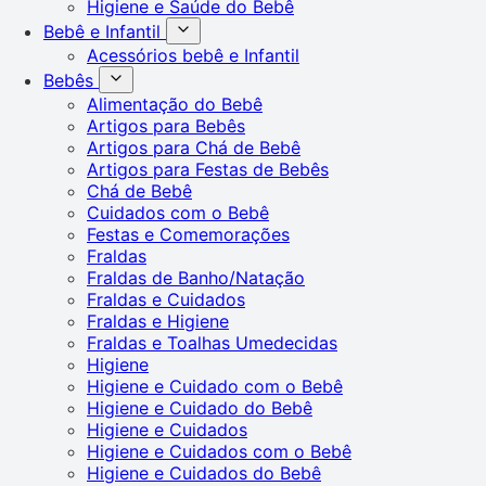
Higiene e Saúde do Bebê
Bebê e Infantil
Acessórios bebê e Infantil
Bebês
Alimentação do Bebê
Artigos para Bebês
Artigos para Chá de Bebê
Artigos para Festas de Bebês
Chá de Bebê
Cuidados com o Bebê
Festas e Comemorações
Fraldas
Fraldas de Banho/Natação
Fraldas e Cuidados
Fraldas e Higiene
Fraldas e Toalhas Umedecidas
Higiene
Higiene e Cuidado com o Bebê
Higiene e Cuidado do Bebê
Higiene e Cuidados
Higiene e Cuidados com o Bebê
Higiene e Cuidados do Bebê