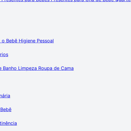
m o Bebê
Higiene Pessoal
rios
e Banho
Limpeza
Roupa de Cama
nária
 Bebê
tinência