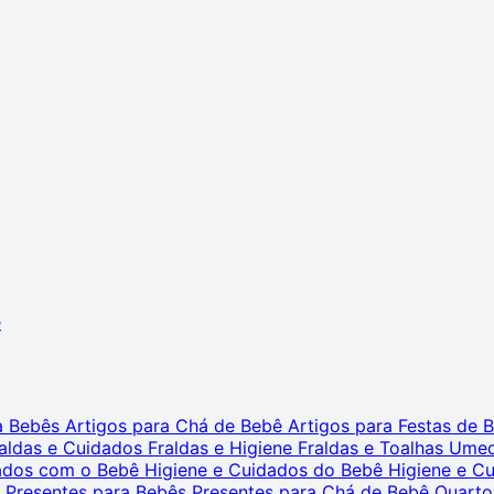
ê
ra Bebês
Artigos para Chá de Bebê
Artigos para Festas de
aldas e Cuidados
Fraldas e Higiene
Fraldas e Toalhas Ume
dados com o Bebê
Higiene e Cuidados do Bebê
Higiene e C
s
Presentes para Bebês
Presentes para Chá de Bebê
Quarto