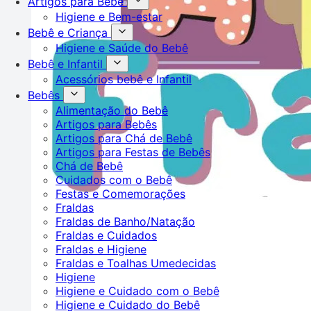
Artigos para Bebê
Higiene e Bem-estar
Bebê e Criança
Higiene e Saúde do Bebê
Bebê e Infantil
Acessórios bebê e Infantil
Bebês
Alimentação do Bebê
Artigos para Bebês
Artigos para Chá de Bebê
Artigos para Festas de Bebês
Chá de Bebê
Cuidados com o Bebê
Festas e Comemorações
Fraldas
Fraldas de Banho/Natação
Fraldas e Cuidados
Fraldas e Higiene
Fraldas e Toalhas Umedecidas
Higiene
Higiene e Cuidado com o Bebê
Higiene e Cuidado do Bebê