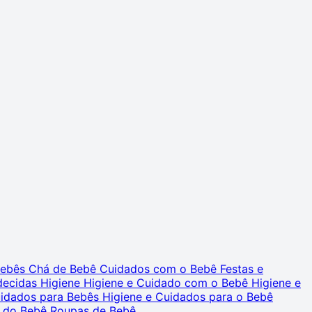
 Bebês
Chá de Bebê
Cuidados com o Bebê
Festas e
decidas
Higiene
Higiene e Cuidado com o Bebê
Higiene e
uidados para Bebês
Higiene e Cuidados para o Bebê
 do Bebê
Roupas de Bebê