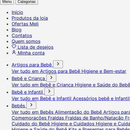
Menu
Categorias
Início
Produtos da loja
Ofertas Meli
Blog
Contatos
Quem somos
Lista de desejos
Minha conta
Artigos para Bebê
Ver tudo em Artigos para Bebê
Higiene e Bem-estar
Bebê e Criança
Ver tudo em Bebê e Criança
Higiene e Saúde do Beb
Bebê e Infantil
Ver tudo em Bebê e Infantil
Acessórios bebê e Infantil
Bebês
Ver tudo em Bebês
Alimentação do Bebê
Artigos pa
Comemorações
Fraldas
Fraldas de Banho/Natação
Fr
Cuidado do Bebê
Higiene e Cuidados
Higiene e Cui
Higiene e Saúde do Bebê
Kits e Presentes para Bebê