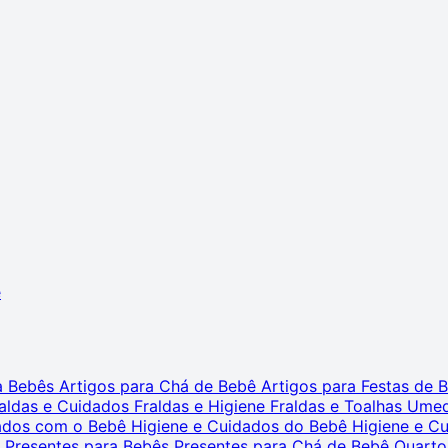
ê
ra Bebês
Artigos para Chá de Bebê
Artigos para Festas de
aldas e Cuidados
Fraldas e Higiene
Fraldas e Toalhas Ume
dados com o Bebê
Higiene e Cuidados do Bebê
Higiene e C
s
Presentes para Bebês
Presentes para Chá de Bebê
Quarto