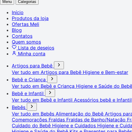
Menu
Categorias
Início
Produtos da loja
Ofertas Meli
Blog
Contatos
Quem somos
Lista de desejos
Minha conta
Artigos para Bebê
Ver tudo em Artigos para Bebê
Higiene e Bem-estar
Bebê e Criança
Ver tudo em Bebê e Criança
Higiene e Saúde do Beb
Bebê e Infantil
Ver tudo em Bebê e Infantil
Acessórios bebê e Infantil
Bebês
Ver tudo em Bebês
Alimentação do Bebê
Artigos pa
Comemorações
Fraldas
Fraldas de Banho/Natação
Fr
Cuidado do Bebê
Higiene e Cuidados
Higiene e Cui
Higiene e Saúde do Bebê
Kits e Presentes para Bebê