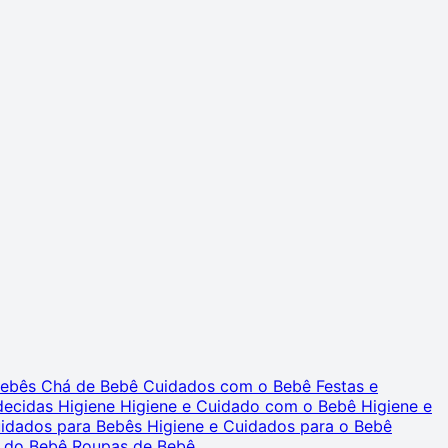
 Bebês
Chá de Bebê
Cuidados com o Bebê
Festas e
decidas
Higiene
Higiene e Cuidado com o Bebê
Higiene e
uidados para Bebês
Higiene e Cuidados para o Bebê
 do Bebê
Roupas de Bebê