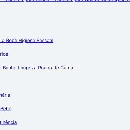
m o Bebê
Higiene Pessoal
rios
e Banho
Limpeza
Roupa de Cama
nária
 Bebê
tinência