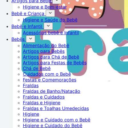
Artigos para Bebê
Higiene e Bem-estar
Bebê e Criança
Higiene e Saúde do Bebê
Bebê e Infantil
Acessórios bebê e Infantil
Bebês
Alimentação do Bebê
Artigos para Bebês
Artigos para Chá de Bebê
Artigos para Festas de Bebês
Chá de Bebê
Cuidados com o Bebê
Festas e Comemorações
Fraldas
Fraldas de Banho/Natação
Fraldas e Cuidados
Fraldas e Higiene
Fraldas e Toalhas Umedecidas
Higiene
Higiene e Cuidado com o Bebê
Higiene e Cuidado do Bebê