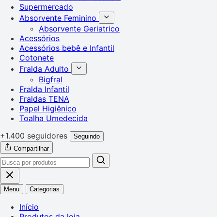
Supermercado
Absorvente Feminino
Absorvente Geriatrico
Acessórios
Acessórios bebê e Infantil
Cotonete
Fralda Adulto
Bigfral
Fralda Infantil
Fraldas TENA
Papel Higiênico
Toalha Umedecida
+1.400 seguidores
Seguindo
Compartilhar
Menu
Categorias
Início
Produtos da loja