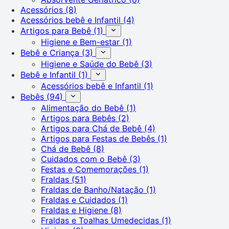
Acessórios
(8)
Acessórios bebê e Infantil
(4)
Artigos para Bebê
(1)
Higiene e Bem-estar
(1)
Bebê e Criança
(3)
Higiene e Saúde do Bebê
(3)
Bebê e Infantil
(1)
Acessórios bebê e Infantil
(1)
Bebês
(94)
Alimentação do Bebê
(1)
Artigos para Bebês
(2)
Artigos para Chá de Bebê
(4)
Artigos para Festas de Bebês
(1)
Chá de Bebê
(8)
Cuidados com o Bebê
(3)
Festas e Comemorações
(1)
Fraldas
(51)
Fraldas de Banho/Natação
(1)
Fraldas e Cuidados
(1)
Fraldas e Higiene
(8)
Fraldas e Toalhas Umedecidas
(1)