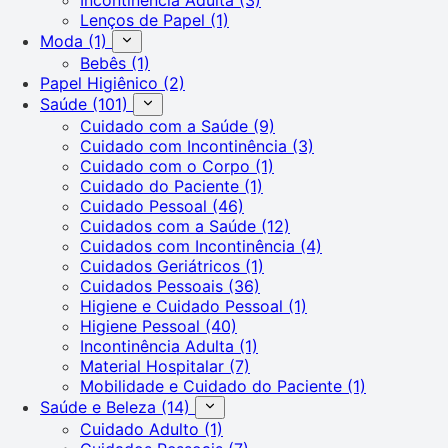
Lenços de Papel
(1)
Moda
(1)
Bebês
(1)
Papel Higiênico
(2)
Saúde
(101)
Cuidado com a Saúde
(9)
Cuidado com Incontinência
(3)
Cuidado com o Corpo
(1)
Cuidado do Paciente
(1)
Cuidado Pessoal
(46)
Cuidados com a Saúde
(12)
Cuidados com Incontinência
(4)
Cuidados Geriátricos
(1)
Cuidados Pessoais
(36)
Higiene e Cuidado Pessoal
(1)
Higiene Pessoal
(40)
Incontinência Adulta
(1)
Material Hospitalar
(7)
Mobilidade e Cuidado do Paciente
(1)
Saúde e Beleza
(14)
Cuidado Adulto
(1)