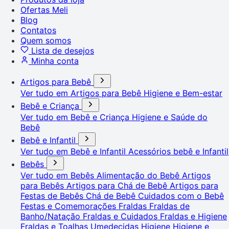
Ofertas Meli
Blog
Contatos
Quem somos
Lista de desejos
Minha conta
Artigos para Bebê
Ver tudo em Artigos para Bebê
Higiene e Bem-estar
Bebê e Criança
Ver tudo em Bebê e Criança
Higiene e Saúde do
Bebê
Bebê e Infantil
Ver tudo em Bebê e Infantil
Acessórios bebê e Infantil
Bebês
Ver tudo em Bebês
Alimentação do Bebê
Artigos
para Bebês
Artigos para Chá de Bebê
Artigos para
Festas de Bebês
Chá de Bebê
Cuidados com o Bebê
Festas e Comemorações
Fraldas
Fraldas de
Banho/Natação
Fraldas e Cuidados
Fraldas e Higiene
Fraldas e Toalhas Umedecidas
Higiene
Higiene e