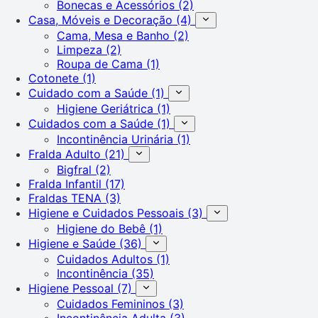
Bonecas e Acessórios
(2)
Casa, Móveis e Decoração
(4)
Cama, Mesa e Banho
(2)
Limpeza
(2)
Roupa de Cama
(1)
Cotonete
(1)
Cuidado com a Saúde
(1)
Higiene Geriátrica
(1)
Cuidados com a Saúde
(1)
Incontinência Urinária
(1)
Fralda Adulto
(21)
Bigfral
(2)
Fralda Infantil
(17)
Fraldas TENA
(3)
Higiene e Cuidados Pessoais
(3)
Higiene do Bebê
(1)
Higiene e Saúde
(36)
Cuidados Adultos
(1)
Incontinência
(35)
Higiene Pessoal
(7)
Cuidados Femininos
(3)
Incontinência Adulta
(3)