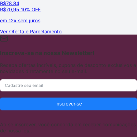
R$
78,84
R$
70,95
10% OFF
em
12x sem juros
Ver Oferta e Parcelamento
Inscreva-se na nossa Newsletter!
Receba ofertas incríveis, cupons de desconto exclusivos e
novidades diretamente no seu e-mail.
Inscrever-se
Ao se inscrever, você concorda em receber comunicações
de nossa loja.