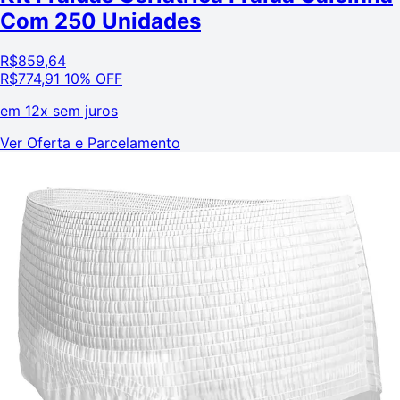
Com 250 Unidades
R$
859,64
R$
774,91
10% OFF
em
12x sem juros
Ver Oferta e Parcelamento