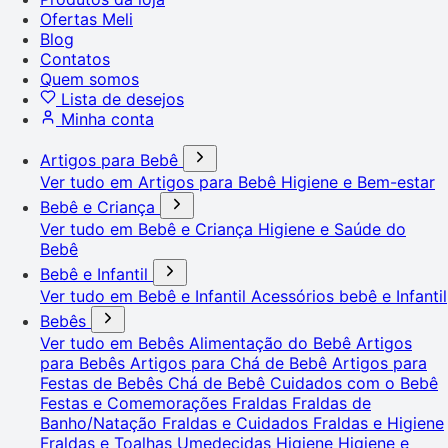
Ofertas Meli
Blog
Contatos
Quem somos
Lista de desejos
Minha conta
Artigos para Bebê
Ver tudo em Artigos para Bebê
Higiene e Bem-estar
Bebê e Criança
Ver tudo em Bebê e Criança
Higiene e Saúde do
Bebê
Bebê e Infantil
Ver tudo em Bebê e Infantil
Acessórios bebê e Infantil
Bebês
Ver tudo em Bebês
Alimentação do Bebê
Artigos
para Bebês
Artigos para Chá de Bebê
Artigos para
Festas de Bebês
Chá de Bebê
Cuidados com o Bebê
Festas e Comemorações
Fraldas
Fraldas de
Banho/Natação
Fraldas e Cuidados
Fraldas e Higiene
Fraldas e Toalhas Umedecidas
Higiene
Higiene e