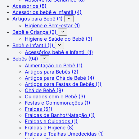
Acessórios
(8)
Acessórios bebê e Infantil
(4)
Artigos para Bebê
(1)
Higiene e Bem-estar
(1)
Bebê e Criança
(3)
Higiene e Saúde do Bebê
(3)
Bebê e Infantil
(1)
Acessórios bebê e Infantil
(1)
Bebês
(94)
Alimentação do Bebê
(1)
Artigos para Bebês
(2)
Artigos para Chá de Bebê
(4)
Artigos para Festas de Bebês
(1)
Chá de Bebê
(8)
Cuidados com o Bebê
(3)
Festas e Comemorações
(1)
Fraldas
(51)
Fraldas de Banho/Natação
(1)
Fraldas e Cuidados
(1)
Fraldas e Higiene
(8)
Fraldas e Toalhas Umedecidas
(1)