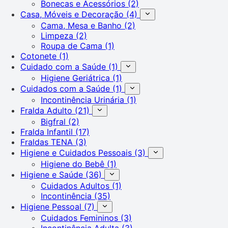
Bonecas e Acessórios
(2)
Casa, Móveis e Decoração
(4)
Cama, Mesa e Banho
(2)
Limpeza
(2)
Roupa de Cama
(1)
Cotonete
(1)
Cuidado com a Saúde
(1)
Higiene Geriátrica
(1)
Cuidados com a Saúde
(1)
Incontinência Urinária
(1)
Fralda Adulto
(21)
Bigfral
(2)
Fralda Infantil
(17)
Fraldas TENA
(3)
Higiene e Cuidados Pessoais
(3)
Higiene do Bebê
(1)
Higiene e Saúde
(36)
Cuidados Adultos
(1)
Incontinência
(35)
Higiene Pessoal
(7)
Cuidados Femininos
(3)
Incontinência Adulta
(3)