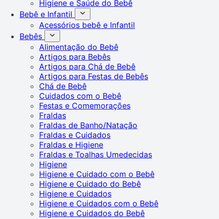
Higiene e Saúde do Bebê
Bebê e Infantil
Acessórios bebê e Infantil
Bebês
Alimentação do Bebê
Artigos para Bebês
Artigos para Chá de Bebê
Artigos para Festas de Bebês
Chá de Bebê
Cuidados com o Bebê
Festas e Comemorações
Fraldas
Fraldas de Banho/Natação
Fraldas e Cuidados
Fraldas e Higiene
Fraldas e Toalhas Umedecidas
Higiene
Higiene e Cuidado com o Bebê
Higiene e Cuidado do Bebê
Higiene e Cuidados
Higiene e Cuidados com o Bebê
Higiene e Cuidados do Bebê