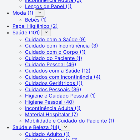
Lenços de Papel
(1)
Moda
(1)
Bebês
(1)
Papel Higiênico
(2)
Saúde
(101)
Cuidado com a Saúde
(9)
Cuidado com Incontinência
(3)
Cuidado com o Corpo
(1)
Cuidado do Paciente
(1)
Cuidado Pessoal
(46)
Cuidados com a Saúde
(12)
Cuidados com Incontinência
(4)
Cuidados Geriátricos
(1)
Cuidados Pessoais
(36)
Higiene e Cuidado Pessoal
(1)
Higiene Pessoal
(40)
Incontinência Adulta
(1)
Material Hospitalar
(7)
Mobilidade e Cuidado do Paciente
(1)
Saúde e Beleza
(14)
Cuidado Adulto
(1)