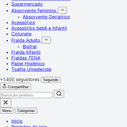
Supermercado
Absorvente Feminino
Absorvente Geriatrico
Acessórios
Acessórios bebê e Infantil
Cotonete
Fralda Adulto
Bigfral
Fralda Infantil
Fraldas TENA
Papel Higiênico
Toalha Umedecida
+1.400 seguidores
Seguindo
Compartilhar
Menu
Categorias
Início
Produtos da loja