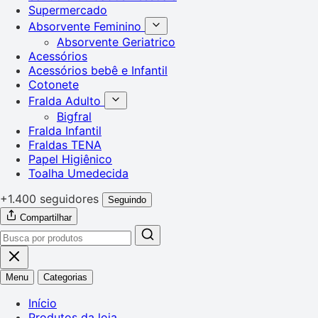
Supermercado
Absorvente Feminino
Absorvente Geriatrico
Acessórios
Acessórios bebê e Infantil
Cotonete
Fralda Adulto
Bigfral
Fralda Infantil
Fraldas TENA
Papel Higiênico
Toalha Umedecida
+1.400 seguidores
Seguindo
Compartilhar
Menu
Categorias
Início
Produtos da loja