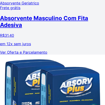
Absorvente Geriatrico
Frete grátis
Absorvente Masculino Com Fita
Adesiva
R$
31,40
em
12x sem juros
Ver Oferta e Parcelamento