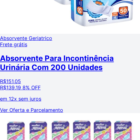
Absorvente Geriatrico
Frete grátis
Absorvente Para Incontinência
Urinária Com 200 Unidades
R$
151,05
R$
139,19
8% OFF
em
12x sem juros
Ver Oferta e Parcelamento