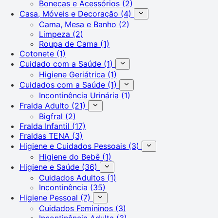
Bonecas e Acessórios
(2)
Casa, Móveis e Decoração
(4)
Cama, Mesa e Banho
(2)
Limpeza
(2)
Roupa de Cama
(1)
Cotonete
(1)
Cuidado com a Saúde
(1)
Higiene Geriátrica
(1)
Cuidados com a Saúde
(1)
Incontinência Urinária
(1)
Fralda Adulto
(21)
Bigfral
(2)
Fralda Infantil
(17)
Fraldas TENA
(3)
Higiene e Cuidados Pessoais
(3)
Higiene do Bebê
(1)
Higiene e Saúde
(36)
Cuidados Adultos
(1)
Incontinência
(35)
Higiene Pessoal
(7)
Cuidados Femininos
(3)
Incontinência Adulta
(3)