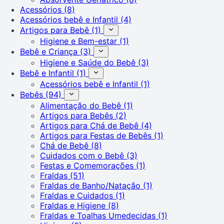
Acessórios
(8)
Acessórios bebê e Infantil
(4)
Artigos para Bebê
(1)
Higiene e Bem-estar
(1)
Bebê e Criança
(3)
Higiene e Saúde do Bebê
(3)
Bebê e Infantil
(1)
Acessórios bebê e Infantil
(1)
Bebês
(94)
Alimentação do Bebê
(1)
Artigos para Bebês
(2)
Artigos para Chá de Bebê
(4)
Artigos para Festas de Bebês
(1)
Chá de Bebê
(8)
Cuidados com o Bebê
(3)
Festas e Comemorações
(1)
Fraldas
(51)
Fraldas de Banho/Natação
(1)
Fraldas e Cuidados
(1)
Fraldas e Higiene
(8)
Fraldas e Toalhas Umedecidas
(1)