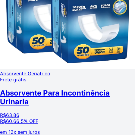
Absorvente Geriatrico
Frete grátis
Absorvente Para Incontinência
Urinaria
R$
63,86
R$
60,66
5% OFF
em
12x sem juros