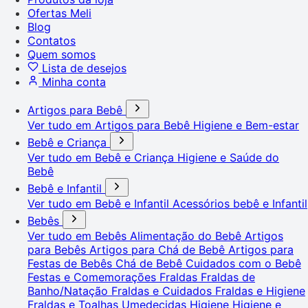
Ofertas Meli
Blog
Contatos
Quem somos
Lista de desejos
Minha conta
Artigos para Bebê
Ver tudo em Artigos para Bebê
Higiene e Bem-estar
Bebê e Criança
Ver tudo em Bebê e Criança
Higiene e Saúde do
Bebê
Bebê e Infantil
Ver tudo em Bebê e Infantil
Acessórios bebê e Infantil
Bebês
Ver tudo em Bebês
Alimentação do Bebê
Artigos
para Bebês
Artigos para Chá de Bebê
Artigos para
Festas de Bebês
Chá de Bebê
Cuidados com o Bebê
Festas e Comemorações
Fraldas
Fraldas de
Banho/Natação
Fraldas e Cuidados
Fraldas e Higiene
Fraldas e Toalhas Umedecidas
Higiene
Higiene e