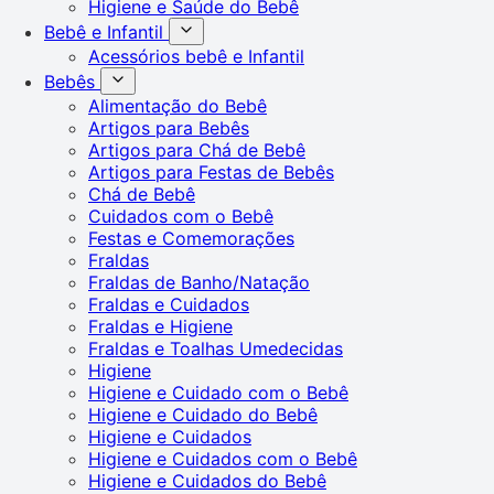
Higiene e Saúde do Bebê
Bebê e Infantil
Acessórios bebê e Infantil
Bebês
Alimentação do Bebê
Artigos para Bebês
Artigos para Chá de Bebê
Artigos para Festas de Bebês
Chá de Bebê
Cuidados com o Bebê
Festas e Comemorações
Fraldas
Fraldas de Banho/Natação
Fraldas e Cuidados
Fraldas e Higiene
Fraldas e Toalhas Umedecidas
Higiene
Higiene e Cuidado com o Bebê
Higiene e Cuidado do Bebê
Higiene e Cuidados
Higiene e Cuidados com o Bebê
Higiene e Cuidados do Bebê