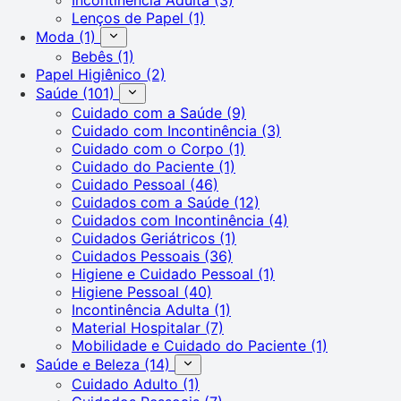
Lenços de Papel
(1)
Moda
(1)
Bebês
(1)
Papel Higiênico
(2)
Saúde
(101)
Cuidado com a Saúde
(9)
Cuidado com Incontinência
(3)
Cuidado com o Corpo
(1)
Cuidado do Paciente
(1)
Cuidado Pessoal
(46)
Cuidados com a Saúde
(12)
Cuidados com Incontinência
(4)
Cuidados Geriátricos
(1)
Cuidados Pessoais
(36)
Higiene e Cuidado Pessoal
(1)
Higiene Pessoal
(40)
Incontinência Adulta
(1)
Material Hospitalar
(7)
Mobilidade e Cuidado do Paciente
(1)
Saúde e Beleza
(14)
Cuidado Adulto
(1)