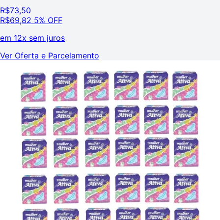
R$
73,50
R$
69,82
5% OFF
em
12x sem juros
Ver Oferta e Parcelamento