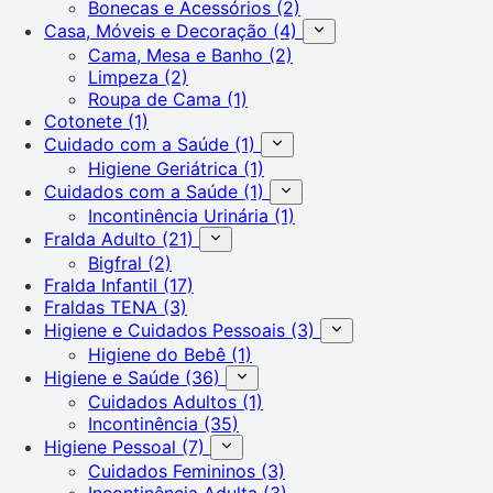
Bonecas e Acessórios
(2)
Casa, Móveis e Decoração
(4)
Cama, Mesa e Banho
(2)
Limpeza
(2)
Roupa de Cama
(1)
Cotonete
(1)
Cuidado com a Saúde
(1)
Higiene Geriátrica
(1)
Cuidados com a Saúde
(1)
Incontinência Urinária
(1)
Fralda Adulto
(21)
Bigfral
(2)
Fralda Infantil
(17)
Fraldas TENA
(3)
Higiene e Cuidados Pessoais
(3)
Higiene do Bebê
(1)
Higiene e Saúde
(36)
Cuidados Adultos
(1)
Incontinência
(35)
Higiene Pessoal
(7)
Cuidados Femininos
(3)
Incontinência Adulta
(3)