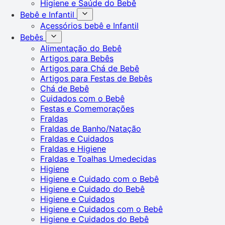
Higiene e Saúde do Bebê
Bebê e Infantil
Acessórios bebê e Infantil
Bebês
Alimentação do Bebê
Artigos para Bebês
Artigos para Chá de Bebê
Artigos para Festas de Bebês
Chá de Bebê
Cuidados com o Bebê
Festas e Comemorações
Fraldas
Fraldas de Banho/Natação
Fraldas e Cuidados
Fraldas e Higiene
Fraldas e Toalhas Umedecidas
Higiene
Higiene e Cuidado com o Bebê
Higiene e Cuidado do Bebê
Higiene e Cuidados
Higiene e Cuidados com o Bebê
Higiene e Cuidados do Bebê