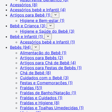
Acessórios
(8)
Acessórios bebê e Infantil
(4)
Artigos para Bebê
(1)
Higiene e Bem-estar
(1)
Bebê e Criança
(3)
Higiene e Saúde do Bebê
(3)
Bebê e Infantil
(1)
Acessórios bebê e Infantil
(1)
Bebês
(94)
Alimentação do Bebê
(1)
Artigos para Bebês
(2)
Artigos para Chá de Bebê
(4)
Artigos para Festas de Bebês
(1)
Chá de Bebê
(8)
Cuidados com o Bebê
(3)
Festas e Comemorações
(1)
Fraldas
(51)
Fraldas de Banho/Natação
(1)
Fraldas e Cuidados
(1)
Fraldas e Higiene
(8)
Fraldas e Toalhas Umedecidas
(1)