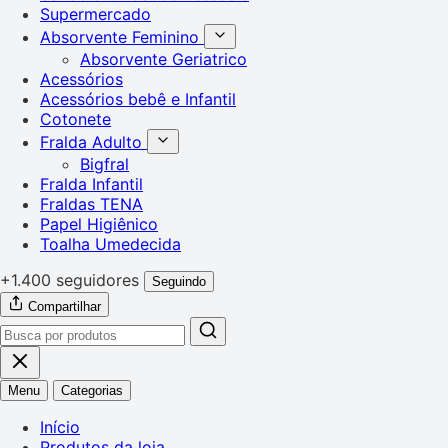
Supermercado
Absorvente Feminino
Absorvente Geriatrico
Acessórios
Acessórios bebê e Infantil
Cotonete
Fralda Adulto
Bigfral
Fralda Infantil
Fraldas TENA
Papel Higiênico
Toalha Umedecida
+1.400 seguidores
Seguindo
Compartilhar
Menu
Categorias
Início
Produtos da loja