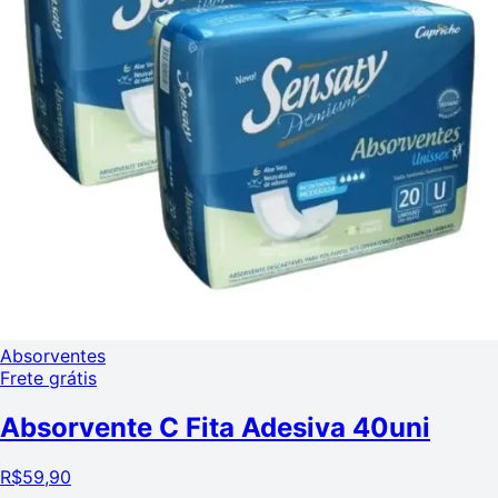
Absorventes
Frete grátis
Absorvente C Fita Adesiva 40uni
R$
59,90