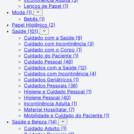
Lenços de Papel
(1)
Moda
(1)
Bebês
(1)
Papel Higiênico
(2)
Saúde
(101)
Cuidado com a Saúde
(9)
Cuidado com Incontinência
(3)
Cuidado com o Corpo
(1)
Cuidado do Paciente
(1)
Cuidado Pessoal
(46)
Cuidados com a Saúde
(12)
Cuidados com Incontinência
(4)
Cuidados Geriátricos
(1)
Cuidados Pessoais
(36)
Higiene e Cuidado Pessoal
(1)
Higiene Pessoal
(40)
Incontinência Adulta
(1)
Material Hospitalar
(7)
Mobilidade e Cuidado do Paciente
(1)
Saúde e Beleza
(14)
Cuidado Adulto
(1)