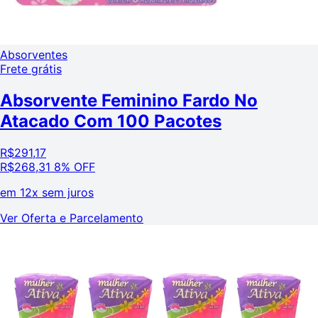
Absorventes
Frete grátis
Absorvente Feminino Fardo No
Atacado Com 100 Pacotes
R$
291,17
R$
268,31
8% OFF
em
12x sem juros
Ver Oferta e Parcelamento