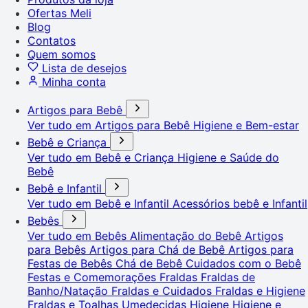
Ofertas Meli
Blog
Contatos
Quem somos
Lista de desejos
Minha conta
Artigos para Bebê
Ver tudo em Artigos para Bebê
Higiene e Bem-estar
Bebê e Criança
Ver tudo em Bebê e Criança
Higiene e Saúde do
Bebê
Bebê e Infantil
Ver tudo em Bebê e Infantil
Acessórios bebê e Infantil
Bebês
Ver tudo em Bebês
Alimentação do Bebê
Artigos
para Bebês
Artigos para Chá de Bebê
Artigos para
Festas de Bebês
Chá de Bebê
Cuidados com o Bebê
Festas e Comemorações
Fraldas
Fraldas de
Banho/Natação
Fraldas e Cuidados
Fraldas e Higiene
Fraldas e Toalhas Umedecidas
Higiene
Higiene e