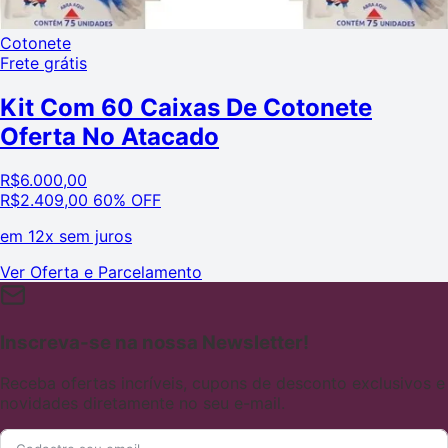
Cotonete
Frete grátis
Kit Com 60 Caixas De Cotonete
Oferta No Atacado
R$
6.000,00
R$
2.409,00
60% OFF
em
12x sem juros
Ver Oferta e Parcelamento
Inscreva-se na nossa Newsletter!
Receba ofertas incríveis, cupons de desconto exclusivos e
novidades diretamente no seu e-mail.