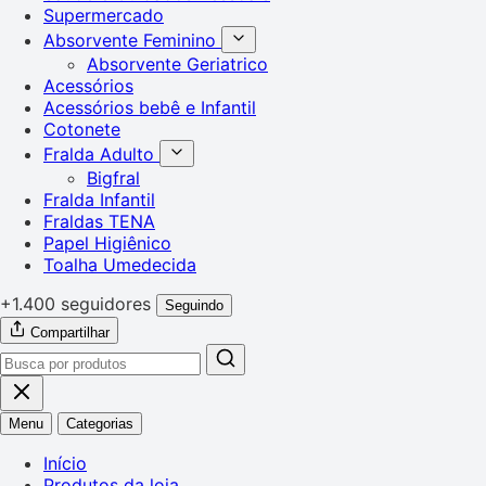
Supermercado
Absorvente Feminino
Absorvente Geriatrico
Acessórios
Acessórios bebê e Infantil
Cotonete
Fralda Adulto
Bigfral
Fralda Infantil
Fraldas TENA
Papel Higiênico
Toalha Umedecida
+1.400 seguidores
Seguindo
Compartilhar
Menu
Categorias
Início
Produtos da loja