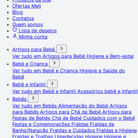
Ofertas Meli
Blog
Contatos
Quem somos
Lista de desejos
Minha conta
Artigos para Bebê
Ver tudo em Artigos para Bebê
Higiene e Bem-estar
Bebê e Criança
Ver tudo em Bebê e Criança
Higiene e Saúde do
Bebê
Bebê e Infantil
Ver tudo em Bebê e Infantil
Acessórios bebê e Infantil
Bebês
Ver tudo em Bebês
Alimentação do Bebê
Artigos
para Bebês
Artigos para Chá de Bebê
Artigos para
Festas de Bebês
Chá de Bebê
Cuidados com o Bebê
Festas e Comemorações
Fraldas
Fraldas de
Banho/Natação
Fraldas e Cuidados
Fraldas e Higiene
Fraldas e Toalhas Umedecidas
Higiene
Higiene e