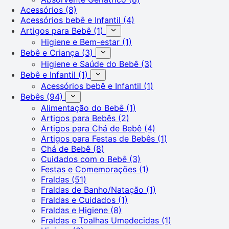
Acessórios
(8)
Acessórios bebê e Infantil
(4)
Artigos para Bebê
(1)
Higiene e Bem-estar
(1)
Bebê e Criança
(3)
Higiene e Saúde do Bebê
(3)
Bebê e Infantil
(1)
Acessórios bebê e Infantil
(1)
Bebês
(94)
Alimentação do Bebê
(1)
Artigos para Bebês
(2)
Artigos para Chá de Bebê
(4)
Artigos para Festas de Bebês
(1)
Chá de Bebê
(8)
Cuidados com o Bebê
(3)
Festas e Comemorações
(1)
Fraldas
(51)
Fraldas de Banho/Natação
(1)
Fraldas e Cuidados
(1)
Fraldas e Higiene
(8)
Fraldas e Toalhas Umedecidas
(1)