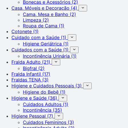
Bonecas e Acessórios
(2)
Casa, Móveis e Decoração
(4)
Cama, Mesa e Banho
(2)
Limpeza
(2)
Roupa de Cama
(1)
Cotonete
(1)
Cuidado com a Saúde
(1)
Higiene Geriátrica
(1)
Cuidados com a Saúde
(1)
Incontinência Urinária
(1)
Fralda Adulto
(21)
Bigfral
(2)
Fralda Infantil
(17)
Fraldas TENA
(3)
Higiene e Cuidados Pessoais
(3)
Higiene do Bebê
(1)
Higiene e Saúde
(36)
Cuidados Adultos
(1)
Incontinência
(35)
Higiene Pessoal
(7)
Cuidados Femininos
(3)
Incontinência Adulta
(3)