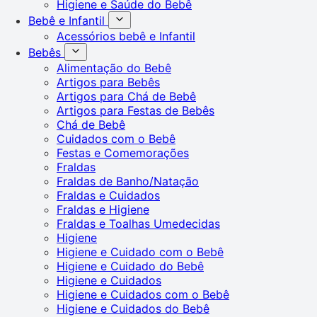
Higiene e Saúde do Bebê
Bebê e Infantil
Acessórios bebê e Infantil
Bebês
Alimentação do Bebê
Artigos para Bebês
Artigos para Chá de Bebê
Artigos para Festas de Bebês
Chá de Bebê
Cuidados com o Bebê
Festas e Comemorações
Fraldas
Fraldas de Banho/Natação
Fraldas e Cuidados
Fraldas e Higiene
Fraldas e Toalhas Umedecidas
Higiene
Higiene e Cuidado com o Bebê
Higiene e Cuidado do Bebê
Higiene e Cuidados
Higiene e Cuidados com o Bebê
Higiene e Cuidados do Bebê