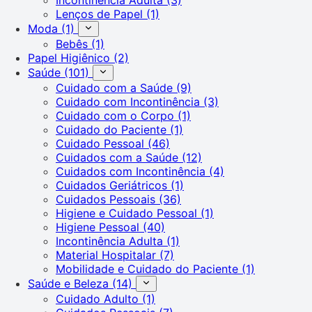
Lenços de Papel
(1)
Moda
(1)
Bebês
(1)
Papel Higiênico
(2)
Saúde
(101)
Cuidado com a Saúde
(9)
Cuidado com Incontinência
(3)
Cuidado com o Corpo
(1)
Cuidado do Paciente
(1)
Cuidado Pessoal
(46)
Cuidados com a Saúde
(12)
Cuidados com Incontinência
(4)
Cuidados Geriátricos
(1)
Cuidados Pessoais
(36)
Higiene e Cuidado Pessoal
(1)
Higiene Pessoal
(40)
Incontinência Adulta
(1)
Material Hospitalar
(7)
Mobilidade e Cuidado do Paciente
(1)
Saúde e Beleza
(14)
Cuidado Adulto
(1)