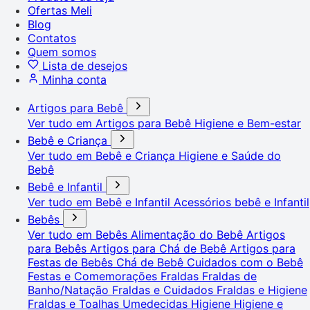
Ofertas Meli
Blog
Contatos
Quem somos
Lista de desejos
Minha conta
Artigos para Bebê
Ver tudo em Artigos para Bebê
Higiene e Bem-estar
Bebê e Criança
Ver tudo em Bebê e Criança
Higiene e Saúde do
Bebê
Bebê e Infantil
Ver tudo em Bebê e Infantil
Acessórios bebê e Infantil
Bebês
Ver tudo em Bebês
Alimentação do Bebê
Artigos
para Bebês
Artigos para Chá de Bebê
Artigos para
Festas de Bebês
Chá de Bebê
Cuidados com o Bebê
Festas e Comemorações
Fraldas
Fraldas de
Banho/Natação
Fraldas e Cuidados
Fraldas e Higiene
Fraldas e Toalhas Umedecidas
Higiene
Higiene e