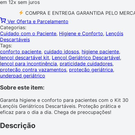
em
12x
sem juros
COMPRA E ENTREGA GARANTIDA PELO MERCADO L
Ver Oferta e Parcelamento
Categorias:
Cuidado com o Paciente
,
Higiene e Conforto
,
Lençóis
Descartáveis
Tags:
conforto paciente
,
cuidado idosos
,
higiene paciente
,
lençol descartável kit
,
Lençol Geriátrico Descartável
,
lençol para incontinência
,
praticidade cuidadores
,
proteção contra vazamentos
,
proteção geriátrica
,
underpad geriátrico
Sobre este item:
Garanta higiene e conforto para pacientes com o Kit 30
Lençóis Geriátricos Descartáveis. Proteção prática e
eficaz para o dia a dia. Chega de preocupações!
Descrição