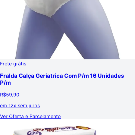
Frete grátis
Fralda Calça Geriatrica Com P/m 16 Unidades
P/m
R$
59,90
em
12x sem juros
Ver Oferta e Parcelamento