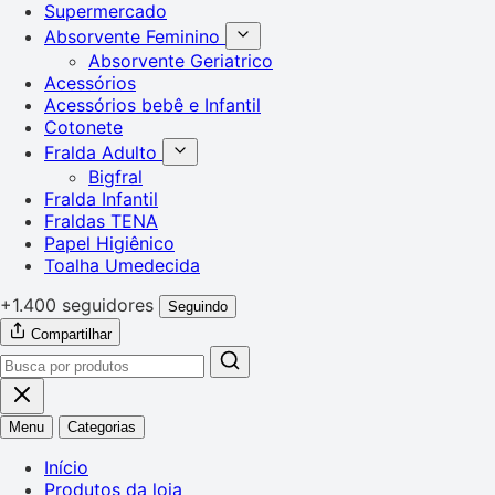
Supermercado
Absorvente Feminino
Absorvente Geriatrico
Acessórios
Acessórios bebê e Infantil
Cotonete
Fralda Adulto
Bigfral
Fralda Infantil
Fraldas TENA
Papel Higiênico
Toalha Umedecida
+1.400 seguidores
Seguindo
Compartilhar
Menu
Categorias
Início
Produtos da loja