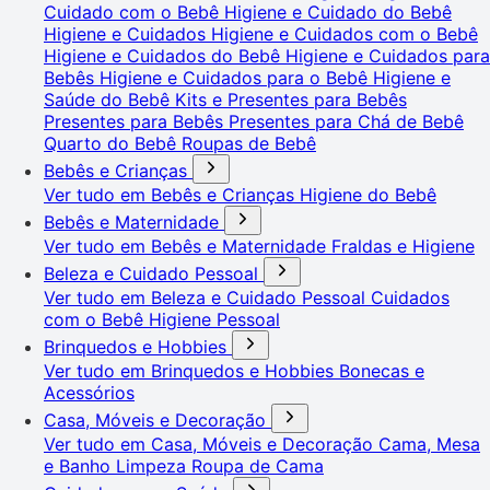
Cuidado com o Bebê
Higiene e Cuidado do Bebê
Higiene e Cuidados
Higiene e Cuidados com o Bebê
Higiene e Cuidados do Bebê
Higiene e Cuidados para
Bebês
Higiene e Cuidados para o Bebê
Higiene e
Saúde do Bebê
Kits e Presentes para Bebês
Presentes para Bebês
Presentes para Chá de Bebê
Quarto do Bebê
Roupas de Bebê
Bebês e Crianças
Ver tudo em Bebês e Crianças
Higiene do Bebê
Bebês e Maternidade
Ver tudo em Bebês e Maternidade
Fraldas e Higiene
Beleza e Cuidado Pessoal
Ver tudo em Beleza e Cuidado Pessoal
Cuidados
com o Bebê
Higiene Pessoal
Brinquedos e Hobbies
Ver tudo em Brinquedos e Hobbies
Bonecas e
Acessórios
Casa, Móveis e Decoração
Ver tudo em Casa, Móveis e Decoração
Cama, Mesa
e Banho
Limpeza
Roupa de Cama