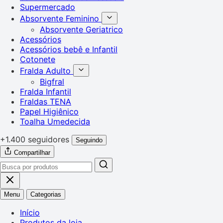
Supermercado
Absorvente Feminino
Absorvente Geriatrico
Acessórios
Acessórios bebê e Infantil
Cotonete
Fralda Adulto
Bigfral
Fralda Infantil
Fraldas TENA
Papel Higiênico
Toalha Umedecida
+1.400 seguidores
Seguindo
Compartilhar
Menu
Categorias
Início
Produtos da loja