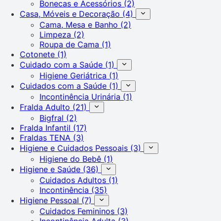
Bonecas e Acessórios
(2)
Casa, Móveis e Decoração
(4)
Cama, Mesa e Banho
(2)
Limpeza
(2)
Roupa de Cama
(1)
Cotonete
(1)
Cuidado com a Saúde
(1)
Higiene Geriátrica
(1)
Cuidados com a Saúde
(1)
Incontinência Urinária
(1)
Fralda Adulto
(21)
Bigfral
(2)
Fralda Infantil
(17)
Fraldas TENA
(3)
Higiene e Cuidados Pessoais
(3)
Higiene do Bebê
(1)
Higiene e Saúde
(36)
Cuidados Adultos
(1)
Incontinência
(35)
Higiene Pessoal
(7)
Cuidados Femininos
(3)
Incontinência Adulta
(3)