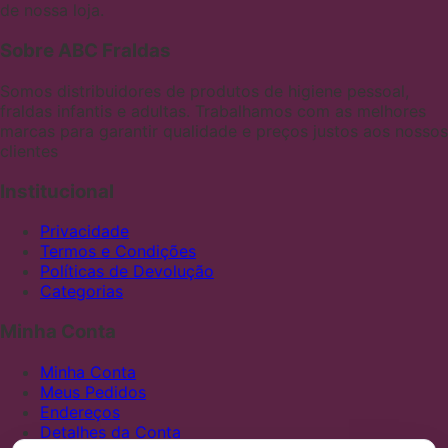
de nossa loja.
Sobre ABC Fraldas
Somos distribuidores de produtos de higiene pessoal,
fraldas infantis e adultas. Trabalhamos com as melhores
marcas para garantir qualidade e preços justos aos nossos
clientes
Institucional
Privacidade
Termos e Condições
Políticas de Devolução
Categorias
Minha Conta
Minha Conta
Meus Pedidos
Endereços
Detalhes da Conta