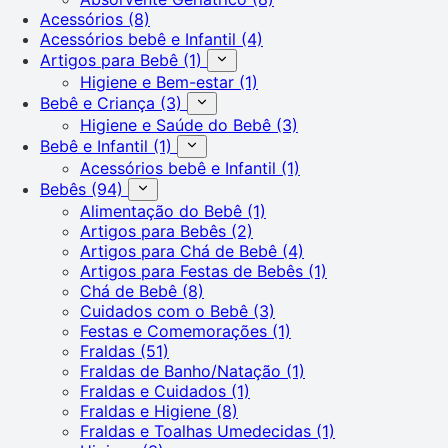
Acessórios
(8)
Acessórios bebê e Infantil
(4)
Artigos para Bebê
(1)
Higiene e Bem-estar
(1)
Bebê e Criança
(3)
Higiene e Saúde do Bebê
(3)
Bebê e Infantil
(1)
Acessórios bebê e Infantil
(1)
Bebês
(94)
Alimentação do Bebê
(1)
Artigos para Bebês
(2)
Artigos para Chá de Bebê
(4)
Artigos para Festas de Bebês
(1)
Chá de Bebê
(8)
Cuidados com o Bebê
(3)
Festas e Comemorações
(1)
Fraldas
(51)
Fraldas de Banho/Natação
(1)
Fraldas e Cuidados
(1)
Fraldas e Higiene
(8)
Fraldas e Toalhas Umedecidas
(1)