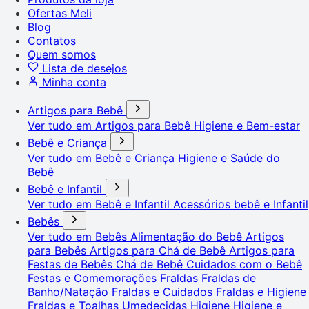
Ofertas Meli
Blog
Contatos
Quem somos
Lista de desejos
Minha conta
Artigos para Bebê
Ver tudo em Artigos para Bebê
Higiene e Bem-estar
Bebê e Criança
Ver tudo em Bebê e Criança
Higiene e Saúde do
Bebê
Bebê e Infantil
Ver tudo em Bebê e Infantil
Acessórios bebê e Infantil
Bebês
Ver tudo em Bebês
Alimentação do Bebê
Artigos
para Bebês
Artigos para Chá de Bebê
Artigos para
Festas de Bebês
Chá de Bebê
Cuidados com o Bebê
Festas e Comemorações
Fraldas
Fraldas de
Banho/Natação
Fraldas e Cuidados
Fraldas e Higiene
Fraldas e Toalhas Umedecidas
Higiene
Higiene e