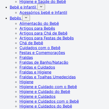
Higiene e Saúde do Bebê
Bebê e Infantil
Acessórios bebê e Infantil
Bebês
Alimentação do Bebê
Artigos para Bebês
Artigos para Chá de Bebê
Artigos para Festas de Bebês
Chá de Bebê
Cuidados com o Bebê
Festas e Comemorações
Fraldas
Fraldas de Banho/Natação
Fraldas e Cuidados
Fraldas e Higiene
Fraldas e Toalhas Umedecidas
Higiene
Higiene e Cuidado com o Bebê
Higiene e Cuidado do Bebê
Higiene e Cuidados
Higiene e Cuidados com o Bebê
Higiene e Cuidados do Bebê