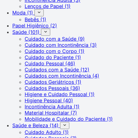
Lenços de Papel
(1)
Moda
(1)
Bebês
(1)
Papel Higiênico
(2)
Saúde
(101)
Cuidado com a Saúde
(9)
Cuidado com Incontinência
(3)
Cuidado com o Corpo
(1)
Cuidado do Paciente
(1)
Cuidado Pessoal
(46)
Cuidados com a Saúde
(12)
Cuidados com Incontinência
(4)
Cuidados Geriátricos
(1)
Cuidados Pessoais
(36)
Higiene e Cuidado Pessoal
(1)
Higiene Pessoal
(40)
Incontinência Adulta
(1)
Material Hospitalar
(7)
Mobilidade e Cuidado do Paciente
(1)
Saúde e Beleza
(14)
Cuidado Adulto
(1)