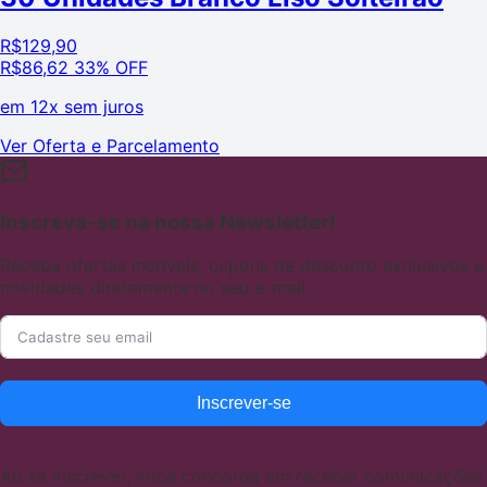
R$
129,90
R$
86,62
33% OFF
em
12x sem juros
Ver Oferta e Parcelamento
Inscreva-se na nossa Newsletter!
Receba ofertas incríveis, cupons de desconto exclusivos e
novidades diretamente no seu e-mail.
Inscrever-se
Ao se inscrever, você concorda em receber comunicações