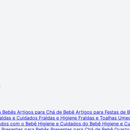
ê
ra Bebês
Artigos para Chá de Bebê
Artigos para Festas de
aldas e Cuidados
Fraldas e Higiene
Fraldas e Toalhas Ume
dados com o Bebê
Higiene e Cuidados do Bebê
Higiene e C
s
Presentes para Bebês
Presentes para Chá de Bebê
Quarto