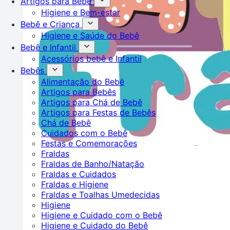
Artigos para Bebê
Higiene e Bem-estar
Bebê e Criança
Higiene e Saúde do Bebê
Bebê e Infantil
Acessórios bebê e Infantil
Bebês
Alimentação do Bebê
Artigos para Bebês
Artigos para Chá de Bebê
Artigos para Festas de Bebês
Chá de Bebê
Cuidados com o Bebê
Festas e Comemorações
Fraldas
Fraldas de Banho/Natação
Fraldas e Cuidados
Fraldas e Higiene
Fraldas e Toalhas Umedecidas
Higiene
Higiene e Cuidado com o Bebê
Higiene e Cuidado do Bebê