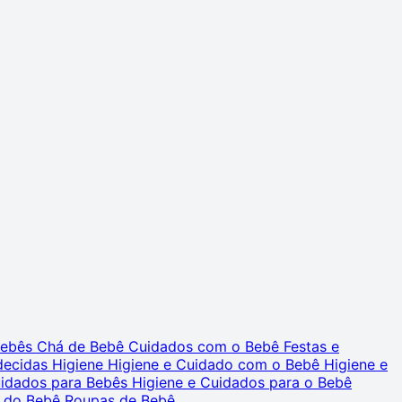
 Bebês
Chá de Bebê
Cuidados com o Bebê
Festas e
decidas
Higiene
Higiene e Cuidado com o Bebê
Higiene e
uidados para Bebês
Higiene e Cuidados para o Bebê
 do Bebê
Roupas de Bebê