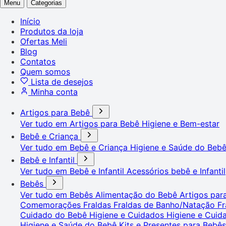
Menu
Categorias
Início
Produtos da loja
Ofertas Meli
Blog
Contatos
Quem somos
Lista de desejos
Minha conta
Artigos para Bebê
Ver tudo em Artigos para Bebê
Higiene e Bem-estar
Bebê e Criança
Ver tudo em Bebê e Criança
Higiene e Saúde do Beb
Bebê e Infantil
Ver tudo em Bebê e Infantil
Acessórios bebê e Infantil
Bebês
Ver tudo em Bebês
Alimentação do Bebê
Artigos pa
Comemorações
Fraldas
Fraldas de Banho/Natação
Fr
Cuidado do Bebê
Higiene e Cuidados
Higiene e Cui
Higiene e Saúde do Bebê
Kits e Presentes para Bebê