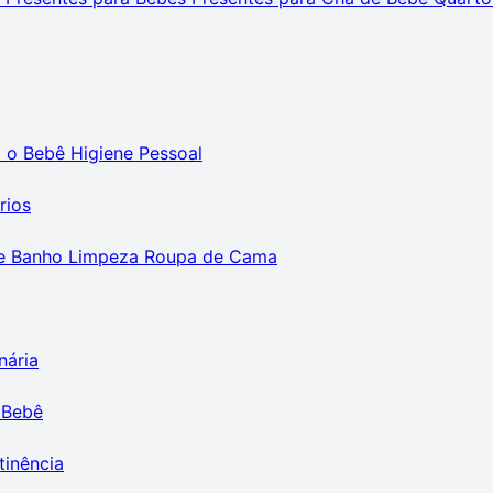
m o Bebê
Higiene Pessoal
rios
e Banho
Limpeza
Roupa de Cama
nária
 Bebê
tinência