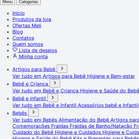
Menu
Categorias
Início
Produtos da loja
Ofertas Meli
Blog
Contatos
Quem somos
Lista de desejos
Minha conta
Artigos para Bebê
Ver tudo em Artigos para Bebê
Higiene e Bem-estar
Bebê e Criança
Ver tudo em Bebê e Criança
Higiene e Saúde do Beb
Bebê e Infantil
Ver tudo em Bebê e Infantil
Acessórios bebê e Infantil
Bebês
Ver tudo em Bebês
Alimentação do Bebê
Artigos pa
Comemorações
Fraldas
Fraldas de Banho/Natação
Fr
Cuidado do Bebê
Higiene e Cuidados
Higiene e Cui
Higiene e Saúde do Bebê
Kits e Presentes para Bebê