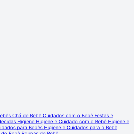
 Bebês
Chá de Bebê
Cuidados com o Bebê
Festas e
decidas
Higiene
Higiene e Cuidado com o Bebê
Higiene e
uidados para Bebês
Higiene e Cuidados para o Bebê
 do Bebê
Roupas de Bebê