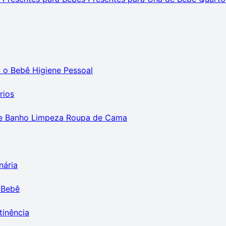
m o Bebê
Higiene Pessoal
rios
e Banho
Limpeza
Roupa de Cama
nária
 Bebê
tinência