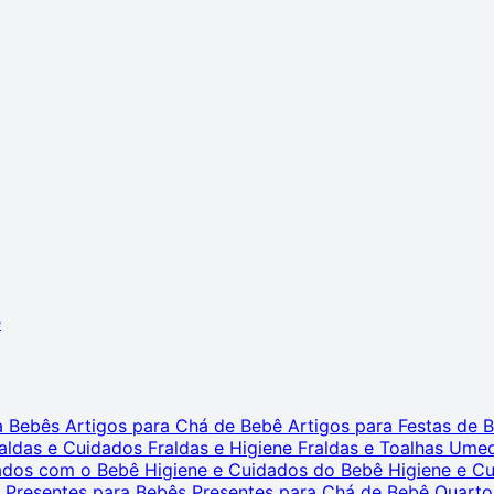
ê
ra Bebês
Artigos para Chá de Bebê
Artigos para Festas de
aldas e Cuidados
Fraldas e Higiene
Fraldas e Toalhas Ume
dados com o Bebê
Higiene e Cuidados do Bebê
Higiene e C
s
Presentes para Bebês
Presentes para Chá de Bebê
Quarto