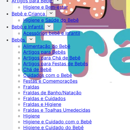
Artigos para Bebê
Higiene e Bem-estar
Bebê e Criança
Higiene e Saúde do Bebê
Bebê e Infantil
Acessórios bebê e Infantil
Bebês
Alimentação do Bebê
Artigos para Bebês
Artigos para Chá de Bebê
Artigos para Festas de Bebês
Chá de Bebê
Cuidados com o Bebê
Festas e Comemorações
Fraldas
Fraldas de Banho/Natação
Fraldas e Cuidados
Fraldas e Higiene
Fraldas e Toalhas Umedecidas
Higiene
Higiene e Cuidado com o Bebê
Higiene e Cuidado do Bebê