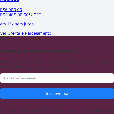
R$
6.000,00
R$
2.409,00
60% OFF
em
12x sem juros
Ver Oferta e Parcelamento
Inscreva-se na nossa Newsletter!
Receba ofertas incríveis, cupons de desconto exclusivos e
novidades diretamente no seu e-mail.
Inscrever-se
Ao se inscrever, você concorda em receber comunicações