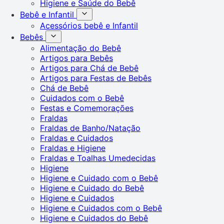
Higiene e Saúde do Bebê
Bebê e Infantil
Acessórios bebê e Infantil
Bebês
Alimentação do Bebê
Artigos para Bebês
Artigos para Chá de Bebê
Artigos para Festas de Bebês
Chá de Bebê
Cuidados com o Bebê
Festas e Comemorações
Fraldas
Fraldas de Banho/Natação
Fraldas e Cuidados
Fraldas e Higiene
Fraldas e Toalhas Umedecidas
Higiene
Higiene e Cuidado com o Bebê
Higiene e Cuidado do Bebê
Higiene e Cuidados
Higiene e Cuidados com o Bebê
Higiene e Cuidados do Bebê