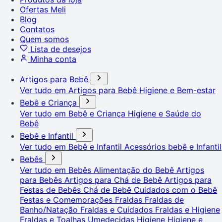
Ofertas Meli
Blog
Contatos
Quem somos
Lista de desejos
Minha conta
Artigos para Bebê
Ver tudo em Artigos para Bebê
Higiene e Bem-estar
Bebê e Criança
Ver tudo em Bebê e Criança
Higiene e Saúde do
Bebê
Bebê e Infantil
Ver tudo em Bebê e Infantil
Acessórios bebê e Infantil
Bebês
Ver tudo em Bebês
Alimentação do Bebê
Artigos
para Bebês
Artigos para Chá de Bebê
Artigos para
Festas de Bebês
Chá de Bebê
Cuidados com o Bebê
Festas e Comemorações
Fraldas
Fraldas de
Banho/Natação
Fraldas e Cuidados
Fraldas e Higiene
Fraldas e Toalhas Umedecidas
Higiene
Higiene e