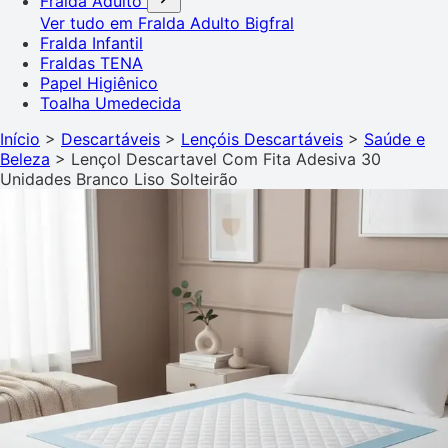
Fralda Adulto
Ver tudo em Fralda Adulto
Bigfral
Fralda Infantil
Fraldas TENA
Papel Higiênico
Toalha Umedecida
Início
>
Descartáveis
>
Lençóis Descartáveis
>
Saúde e
Beleza
>
Lençol Descartavel Com Fita Adesiva 30
Unidades Branco Liso Solteirão