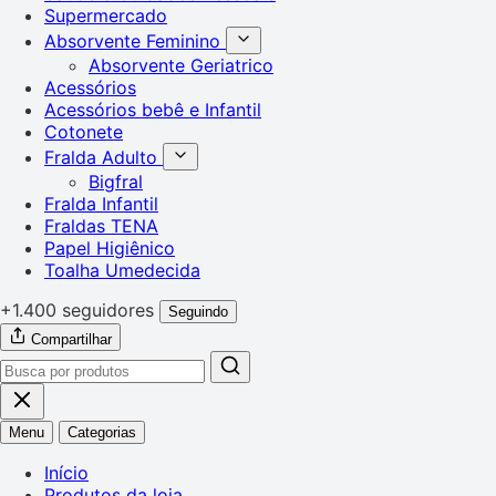
Supermercado
Absorvente Feminino
Absorvente Geriatrico
Acessórios
Acessórios bebê e Infantil
Cotonete
Fralda Adulto
Bigfral
Fralda Infantil
Fraldas TENA
Papel Higiênico
Toalha Umedecida
+1.400 seguidores
Seguindo
Compartilhar
Menu
Categorias
Início
Produtos da loja