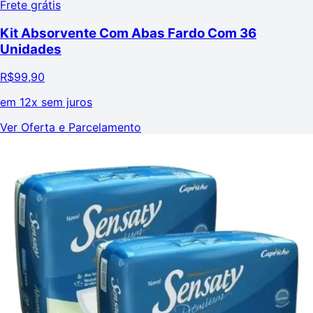
Frete grátis
Kit Absorvente Com Abas Fardo Com 36
Unidades
R$
99,90
em
12x sem juros
Ver Oferta e Parcelamento