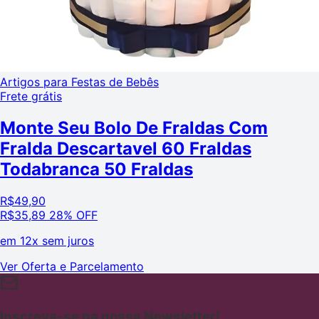
Artigos para Festas de Bebês
Frete grátis
Monte Seu Bolo De Fraldas Com
Fralda Descartavel 60 Fraldas
Todabranca 50 Fraldas
R$
49,90
R$
35,89
28% OFF
em
12x sem juros
Ver Oferta e Parcelamento
Inscreva-se na nossa Newsletter!