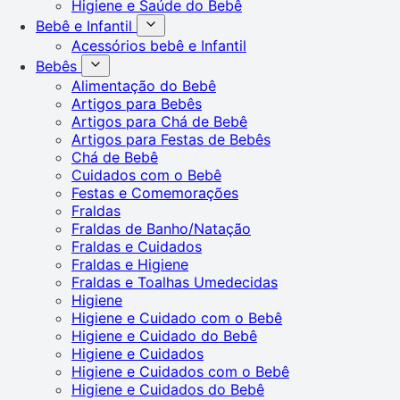
Higiene e Saúde do Bebê
Bebê e Infantil
Acessórios bebê e Infantil
Bebês
Alimentação do Bebê
Artigos para Bebês
Artigos para Chá de Bebê
Artigos para Festas de Bebês
Chá de Bebê
Cuidados com o Bebê
Festas e Comemorações
Fraldas
Fraldas de Banho/Natação
Fraldas e Cuidados
Fraldas e Higiene
Fraldas e Toalhas Umedecidas
Higiene
Higiene e Cuidado com o Bebê
Higiene e Cuidado do Bebê
Higiene e Cuidados
Higiene e Cuidados com o Bebê
Higiene e Cuidados do Bebê