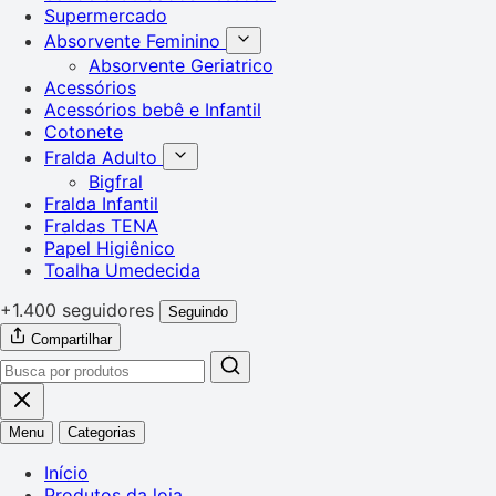
Supermercado
Absorvente Feminino
Absorvente Geriatrico
Acessórios
Acessórios bebê e Infantil
Cotonete
Fralda Adulto
Bigfral
Fralda Infantil
Fraldas TENA
Papel Higiênico
Toalha Umedecida
+1.400 seguidores
Seguindo
Compartilhar
Menu
Categorias
Início
Produtos da loja