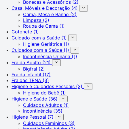
Bonecas e Acessórios
(2)
Casa, Móveis e Decoração
(4)
Cama, Mesa e Banho
(2)
Limpeza
(2)
Roupa de Cama
(1)
Cotonete
(1)
Cuidado com a Saúde
(1)
Higiene Geriátrica
(1)
Cuidados com a Saúde
(1)
Incontinência Urinária
(1)
Fralda Adulto
(21)
Bigfral
(2)
Fralda Infantil
(17)
Fraldas TENA
(3)
Higiene e Cuidados Pessoais
(3)
Higiene do Bebê
(1)
Higiene e Saúde
(36)
Cuidados Adultos
(1)
Incontinência
(35)
Higiene Pessoal
(7)
Cuidados Femininos
(3)
Incontinência Adulta
(3)