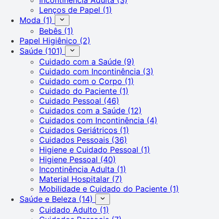
Lenços de Papel
(1)
Moda
(1)
Bebês
(1)
Papel Higiênico
(2)
Saúde
(101)
Cuidado com a Saúde
(9)
Cuidado com Incontinência
(3)
Cuidado com o Corpo
(1)
Cuidado do Paciente
(1)
Cuidado Pessoal
(46)
Cuidados com a Saúde
(12)
Cuidados com Incontinência
(4)
Cuidados Geriátricos
(1)
Cuidados Pessoais
(36)
Higiene e Cuidado Pessoal
(1)
Higiene Pessoal
(40)
Incontinência Adulta
(1)
Material Hospitalar
(7)
Mobilidade e Cuidado do Paciente
(1)
Saúde e Beleza
(14)
Cuidado Adulto
(1)