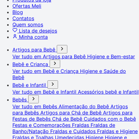
Ofertas Meli
Blog
Contatos
Quem somos
Lista de desejos
Minha conta
Artigos para Bebê
Ver tudo em Artigos para Bebê
Higiene e Bem-estar
Bebê e Criança
Ver tudo em Bebê e Criança
Higiene e Saúde do
Bebê
Bebê e Infantil
Ver tudo em Bebê e Infantil
Acessórios bebê e Infantil
Bebês
Ver tudo em Bebês
Alimentação do Bebê
Artigos
para Bebês
Artigos para Chá de Bebê
Artigos para
Festas de Bebês
Chá de Bebê
Cuidados com o Bebê
Festas e Comemorações
Fraldas
Fraldas de
Banho/Natação
Fraldas e Cuidados
Fraldas e Higiene
Fraldas e Toalhas Umedecidas
Higiene
Higiene e