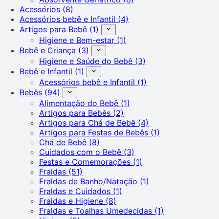
Acessórios
(8)
Acessórios bebê e Infantil
(4)
Artigos para Bebê
(1)
Higiene e Bem-estar
(1)
Bebê e Criança
(3)
Higiene e Saúde do Bebê
(3)
Bebê e Infantil
(1)
Acessórios bebê e Infantil
(1)
Bebês
(94)
Alimentação do Bebê
(1)
Artigos para Bebês
(2)
Artigos para Chá de Bebê
(4)
Artigos para Festas de Bebês
(1)
Chá de Bebê
(8)
Cuidados com o Bebê
(3)
Festas e Comemorações
(1)
Fraldas
(51)
Fraldas de Banho/Natação
(1)
Fraldas e Cuidados
(1)
Fraldas e Higiene
(8)
Fraldas e Toalhas Umedecidas
(1)