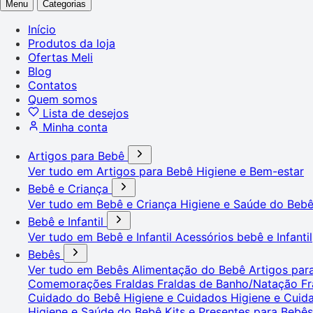
Menu
Categorias
Início
Produtos da loja
Ofertas Meli
Blog
Contatos
Quem somos
Lista de desejos
Minha conta
Artigos para Bebê
Ver tudo em Artigos para Bebê
Higiene e Bem-estar
Bebê e Criança
Ver tudo em Bebê e Criança
Higiene e Saúde do Beb
Bebê e Infantil
Ver tudo em Bebê e Infantil
Acessórios bebê e Infantil
Bebês
Ver tudo em Bebês
Alimentação do Bebê
Artigos pa
Comemorações
Fraldas
Fraldas de Banho/Natação
Fr
Cuidado do Bebê
Higiene e Cuidados
Higiene e Cui
Higiene e Saúde do Bebê
Kits e Presentes para Bebê