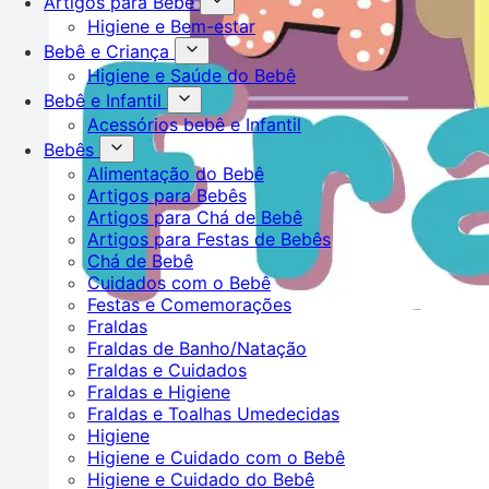
Artigos para Bebê
Higiene e Bem-estar
Bebê e Criança
Higiene e Saúde do Bebê
Bebê e Infantil
Acessórios bebê e Infantil
Bebês
Alimentação do Bebê
Artigos para Bebês
Artigos para Chá de Bebê
Artigos para Festas de Bebês
Chá de Bebê
Cuidados com o Bebê
Festas e Comemorações
Fraldas
Fraldas de Banho/Natação
Fraldas e Cuidados
Fraldas e Higiene
Fraldas e Toalhas Umedecidas
Higiene
Higiene e Cuidado com o Bebê
Higiene e Cuidado do Bebê