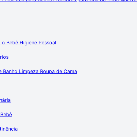
m o Bebê
Higiene Pessoal
rios
e Banho
Limpeza
Roupa de Cama
nária
 Bebê
tinência