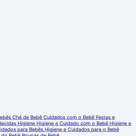
 Bebês
Chá de Bebê
Cuidados com o Bebê
Festas e
decidas
Higiene
Higiene e Cuidado com o Bebê
Higiene e
uidados para Bebês
Higiene e Cuidados para o Bebê
 do Bebê
Roupas de Bebê