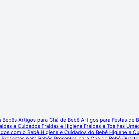
ê
ra Bebês
Artigos para Chá de Bebê
Artigos para Festas de
aldas e Cuidados
Fraldas e Higiene
Fraldas e Toalhas Ume
dados com o Bebê
Higiene e Cuidados do Bebê
Higiene e C
s
Presentes para Bebês
Presentes para Chá de Bebê
Quarto