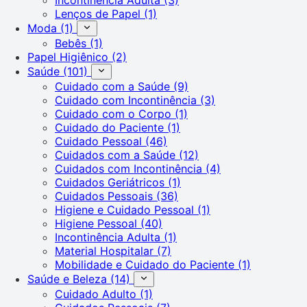
Lenços de Papel
(1)
Moda
(1)
Bebês
(1)
Papel Higiênico
(2)
Saúde
(101)
Cuidado com a Saúde
(9)
Cuidado com Incontinência
(3)
Cuidado com o Corpo
(1)
Cuidado do Paciente
(1)
Cuidado Pessoal
(46)
Cuidados com a Saúde
(12)
Cuidados com Incontinência
(4)
Cuidados Geriátricos
(1)
Cuidados Pessoais
(36)
Higiene e Cuidado Pessoal
(1)
Higiene Pessoal
(40)
Incontinência Adulta
(1)
Material Hospitalar
(7)
Mobilidade e Cuidado do Paciente
(1)
Saúde e Beleza
(14)
Cuidado Adulto
(1)