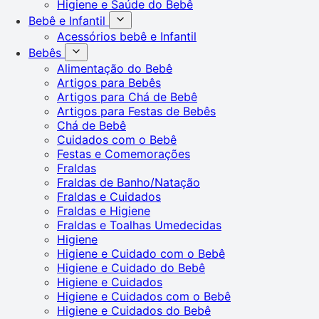
Higiene e Saúde do Bebê
Bebê e Infantil
Acessórios bebê e Infantil
Bebês
Alimentação do Bebê
Artigos para Bebês
Artigos para Chá de Bebê
Artigos para Festas de Bebês
Chá de Bebê
Cuidados com o Bebê
Festas e Comemorações
Fraldas
Fraldas de Banho/Natação
Fraldas e Cuidados
Fraldas e Higiene
Fraldas e Toalhas Umedecidas
Higiene
Higiene e Cuidado com o Bebê
Higiene e Cuidado do Bebê
Higiene e Cuidados
Higiene e Cuidados com o Bebê
Higiene e Cuidados do Bebê