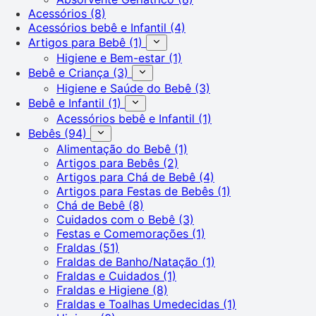
Acessórios
(8)
Acessórios bebê e Infantil
(4)
Artigos para Bebê
(1)
Higiene e Bem-estar
(1)
Bebê e Criança
(3)
Higiene e Saúde do Bebê
(3)
Bebê e Infantil
(1)
Acessórios bebê e Infantil
(1)
Bebês
(94)
Alimentação do Bebê
(1)
Artigos para Bebês
(2)
Artigos para Chá de Bebê
(4)
Artigos para Festas de Bebês
(1)
Chá de Bebê
(8)
Cuidados com o Bebê
(3)
Festas e Comemorações
(1)
Fraldas
(51)
Fraldas de Banho/Natação
(1)
Fraldas e Cuidados
(1)
Fraldas e Higiene
(8)
Fraldas e Toalhas Umedecidas
(1)