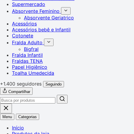
Supermercado
Absorvente Feminino
Absorvente Geriatrico
Acessórios
Acessórios bebê e Infantil
Cotonete
Fralda Adulto
Bigfral
Fralda Infantil
Fraldas TENA
Papel Higiênico
Toalha Umedecida
+1.400 seguidores
Seguindo
Compartilhar
Menu
Categorias
Início
Produtos da loja