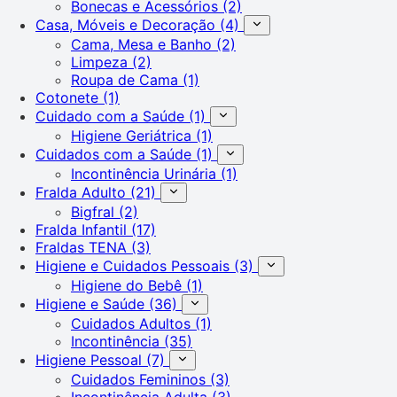
Bonecas e Acessórios
(2)
Casa, Móveis e Decoração
(4)
Cama, Mesa e Banho
(2)
Limpeza
(2)
Roupa de Cama
(1)
Cotonete
(1)
Cuidado com a Saúde
(1)
Higiene Geriátrica
(1)
Cuidados com a Saúde
(1)
Incontinência Urinária
(1)
Fralda Adulto
(21)
Bigfral
(2)
Fralda Infantil
(17)
Fraldas TENA
(3)
Higiene e Cuidados Pessoais
(3)
Higiene do Bebê
(1)
Higiene e Saúde
(36)
Cuidados Adultos
(1)
Incontinência
(35)
Higiene Pessoal
(7)
Cuidados Femininos
(3)
Incontinência Adulta
(3)