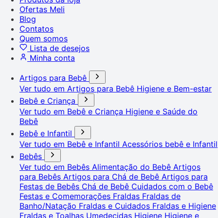
Ofertas Meli
Blog
Contatos
Quem somos
Lista de desejos
Minha conta
Artigos para Bebê
Ver tudo em Artigos para Bebê
Higiene e Bem-estar
Bebê e Criança
Ver tudo em Bebê e Criança
Higiene e Saúde do
Bebê
Bebê e Infantil
Ver tudo em Bebê e Infantil
Acessórios bebê e Infantil
Bebês
Ver tudo em Bebês
Alimentação do Bebê
Artigos
para Bebês
Artigos para Chá de Bebê
Artigos para
Festas de Bebês
Chá de Bebê
Cuidados com o Bebê
Festas e Comemorações
Fraldas
Fraldas de
Banho/Natação
Fraldas e Cuidados
Fraldas e Higiene
Fraldas e Toalhas Umedecidas
Higiene
Higiene e