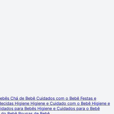
 Bebês
Chá de Bebê
Cuidados com o Bebê
Festas e
decidas
Higiene
Higiene e Cuidado com o Bebê
Higiene e
uidados para Bebês
Higiene e Cuidados para o Bebê
 do Bebê
Roupas de Bebê