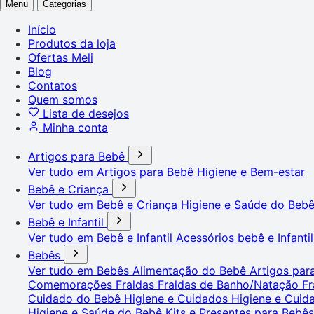
Menu
Categorias
Início
Produtos da loja
Ofertas Meli
Blog
Contatos
Quem somos
Lista de desejos
Minha conta
Artigos para Bebê
Ver tudo em Artigos para Bebê
Higiene e Bem-estar
Bebê e Criança
Ver tudo em Bebê e Criança
Higiene e Saúde do Beb
Bebê e Infantil
Ver tudo em Bebê e Infantil
Acessórios bebê e Infantil
Bebês
Ver tudo em Bebês
Alimentação do Bebê
Artigos pa
Comemorações
Fraldas
Fraldas de Banho/Natação
Fr
Cuidado do Bebê
Higiene e Cuidados
Higiene e Cui
Higiene e Saúde do Bebê
Kits e Presentes para Bebê