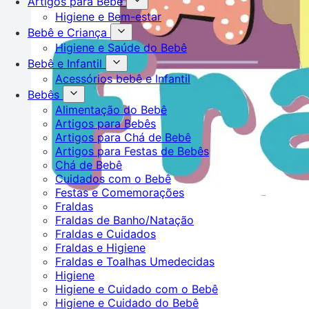
Artigos para Bebê
Higiene e Bem-estar
Bebê e Criança
Higiene e Saúde do Bebê
Bebê e Infantil
Acessórios bebê e Infantil
Bebês
Alimentação do Bebê
Artigos para Bebês
Artigos para Chá de Bebê
Artigos para Festas de Bebês
Chá de Bebê
Cuidados com o Bebê
Festas e Comemorações
Fraldas
Fraldas de Banho/Natação
Fraldas e Cuidados
Fraldas e Higiene
Fraldas e Toalhas Umedecidas
Higiene
Higiene e Cuidado com o Bebê
Higiene e Cuidado do Bebê