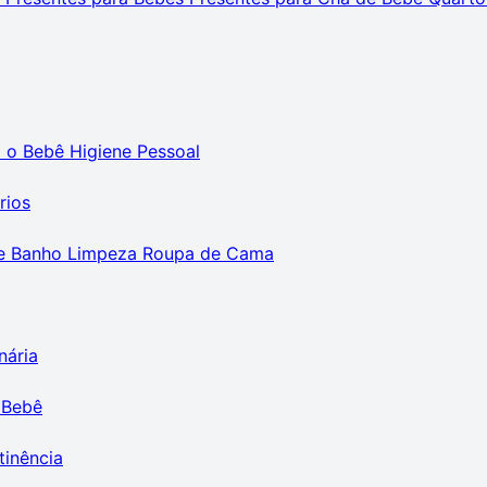
m o Bebê
Higiene Pessoal
rios
e Banho
Limpeza
Roupa de Cama
nária
 Bebê
tinência