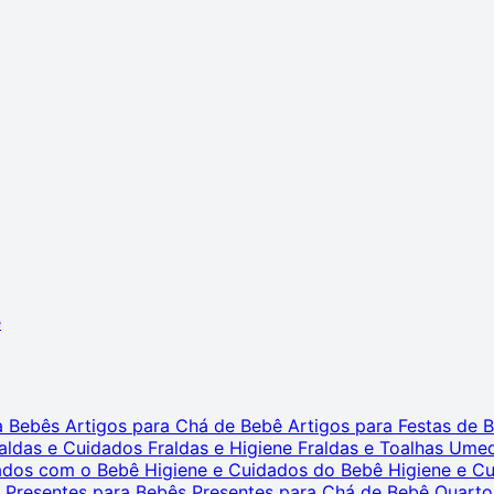
ê
ra Bebês
Artigos para Chá de Bebê
Artigos para Festas de
aldas e Cuidados
Fraldas e Higiene
Fraldas e Toalhas Ume
dados com o Bebê
Higiene e Cuidados do Bebê
Higiene e C
s
Presentes para Bebês
Presentes para Chá de Bebê
Quarto