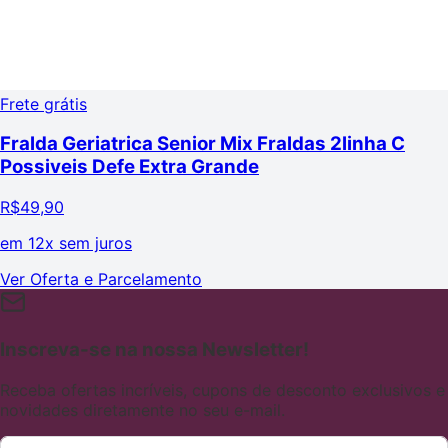
Frete grátis
Fralda Geriatrica Senior Mix Fraldas 2linha C
Possiveis Defe Extra Grande
R$
49,90
em
12x sem juros
Ver Oferta e Parcelamento
Inscreva-se na nossa Newsletter!
Receba ofertas incríveis, cupons de desconto exclusivos e
novidades diretamente no seu e-mail.