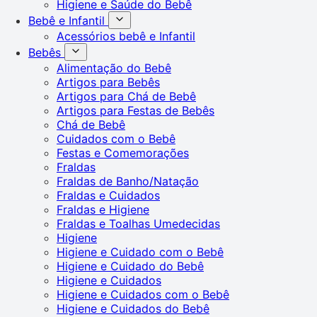
Higiene e Saúde do Bebê
Bebê e Infantil
Acessórios bebê e Infantil
Bebês
Alimentação do Bebê
Artigos para Bebês
Artigos para Chá de Bebê
Artigos para Festas de Bebês
Chá de Bebê
Cuidados com o Bebê
Festas e Comemorações
Fraldas
Fraldas de Banho/Natação
Fraldas e Cuidados
Fraldas e Higiene
Fraldas e Toalhas Umedecidas
Higiene
Higiene e Cuidado com o Bebê
Higiene e Cuidado do Bebê
Higiene e Cuidados
Higiene e Cuidados com o Bebê
Higiene e Cuidados do Bebê