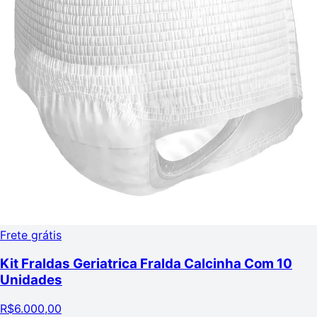
Frete grátis
Kit Fraldas Geriatrica Fralda Calcinha Com 10
Unidades
R$
6.000,00