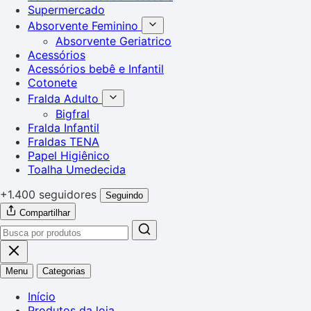
Supermercado
Absorvente Feminino
Absorvente Geriatrico
Acessórios
Acessórios bebê e Infantil
Cotonete
Fralda Adulto
Bigfral
Fralda Infantil
Fraldas TENA
Papel Higiênico
Toalha Umedecida
+1.400 seguidores
Seguindo
Compartilhar
Menu
Categorias
Início
Produtos da loja