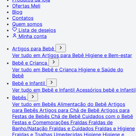
Ofertas Meli
Blog
Contatos
Quem somos
Lista de desejos
Minha conta
Artigos para Bebê
Ver tudo em Artigos para Bebê
Higiene e Bem-estar
Bebê e Criança
Ver tudo em Bebê e Criança
Higiene e Saúde do
Bebê
Bebê e Infantil
Ver tudo em Bebê e Infantil
Acessórios bebê e Infantil
Bebês
Ver tudo em Bebês
Alimentação do Bebê
Artigos
para Bebês
Artigos para Chá de Bebê
Artigos para
Festas de Bebês
Chá de Bebê
Cuidados com o Bebê
Festas e Comemorações
Fraldas
Fraldas de
Banho/Natação
Fraldas e Cuidados
Fraldas e Higiene
Fraldas e Toalhas Umedecidas
Higiene
Higiene e