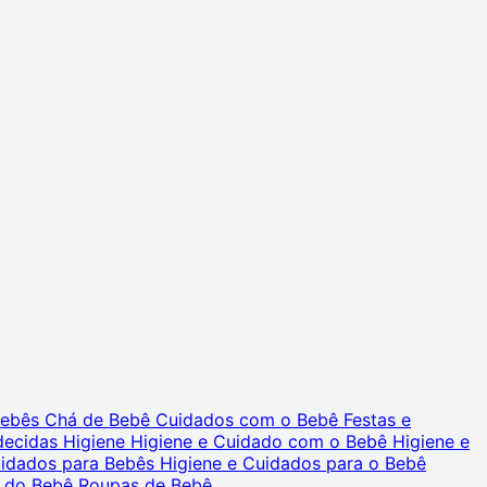
 Bebês
Chá de Bebê
Cuidados com o Bebê
Festas e
decidas
Higiene
Higiene e Cuidado com o Bebê
Higiene e
uidados para Bebês
Higiene e Cuidados para o Bebê
 do Bebê
Roupas de Bebê