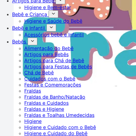
Artigos para Bebê
Higiene e Bem-estar
Bebê e Criança
Higiene e Saúde do Bebê
Bebê e Infantil
Acessórios bebê e Infantil
Bebês
Alimentação do Bebê
Artigos para Bebês
Artigos para Chá de Bebê
Artigos para Festas de Bebês
Chá de Bebê
Cuidados com o Bebê
Festas e Comemorações
Fraldas
Fraldas de Banho/Natação
Fraldas e Cuidados
Fraldas e Higiene
Fraldas e Toalhas Umedecidas
Higiene
Higiene e Cuidado com o Bebê
Higiene e Cuidado do Bebê