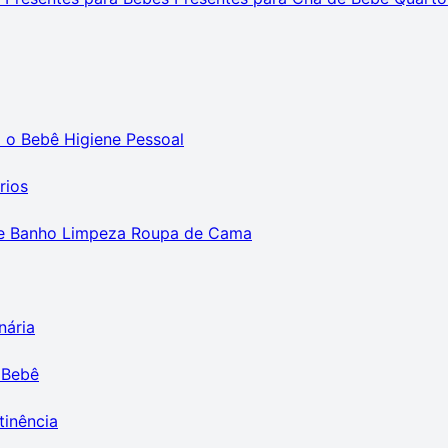
m o Bebê
Higiene Pessoal
rios
e Banho
Limpeza
Roupa de Cama
nária
 Bebê
tinência