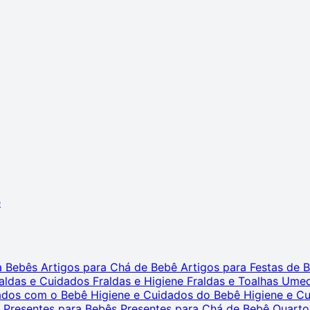
ê
ra Bebês
Artigos para Chá de Bebê
Artigos para Festas de
aldas e Cuidados
Fraldas e Higiene
Fraldas e Toalhas Ume
dados com o Bebê
Higiene e Cuidados do Bebê
Higiene e C
s
Presentes para Bebês
Presentes para Chá de Bebê
Quarto