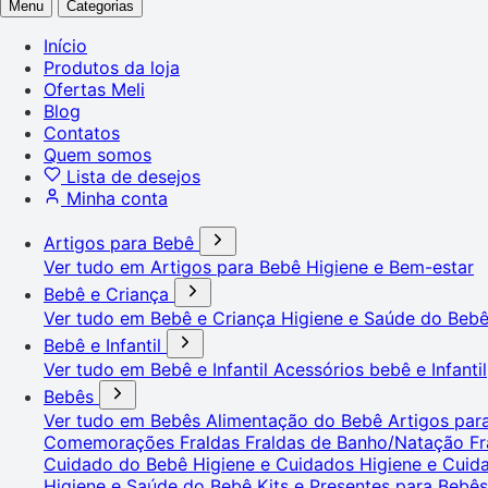
Menu
Categorias
Início
Produtos da loja
Ofertas Meli
Blog
Contatos
Quem somos
Lista de desejos
Minha conta
Artigos para Bebê
Ver tudo em Artigos para Bebê
Higiene e Bem-estar
Bebê e Criança
Ver tudo em Bebê e Criança
Higiene e Saúde do Beb
Bebê e Infantil
Ver tudo em Bebê e Infantil
Acessórios bebê e Infantil
Bebês
Ver tudo em Bebês
Alimentação do Bebê
Artigos pa
Comemorações
Fraldas
Fraldas de Banho/Natação
Fr
Cuidado do Bebê
Higiene e Cuidados
Higiene e Cui
Higiene e Saúde do Bebê
Kits e Presentes para Bebê