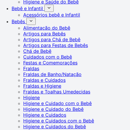
Higiene e Saúde do Bebê
Bebê e Infantil
Acessórios bebê e Infantil
Bebês
Alimentação do Bebê
Artigos para Bebês
Artigos para Chá de Bebê
Artigos para Festas de Bebês
Chá de Bebê
Cuidados com o Bebê
Festas e Comemorações
Fraldas
Fraldas de Banho/Natação
Fraldas e Cuidados
Fraldas e Higiene
Fraldas e Toalhas Umedecidas
Higiene
Higiene e Cuidado com o Bebê
Higiene e Cuidado do Bebê
Higiene e Cuidados
Higiene e Cuidados com o Bebê
Higiene e Cuidados do Bebê