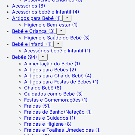
Acessórios
(8)
Acessórios bebê e Infantil
(4)
Artigos para Bebê
(1)
Higiene e Bem-estar
(1)
Bebê e Criança
(3)
Higiene e Saúde do Bebê
(3)
Bebê e Infantil
(1)
Acessórios bebê e Infantil
(1)
Bebês
(94)
Alimentação do Bebê
(1)
Artigos para Bebês
(2)
Artigos para Chá de Bebê
(4)
Artigos para Festas de Bebês
(1)
Chá de Bebê
(8)
Cuidados com o Bebê
(3)
Festas e Comemorações
(1)
Fraldas
(51)
Fraldas de Banho/Natação
(1)
Fraldas e Cuidados
(1)
Fraldas e Higiene
(8)
Fraldas e Toalhas Umedecidas
(1)