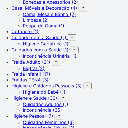
Bonecas e Acessórios
(2)
Casa, Móveis e Decoração
(4)
Cama, Mesa e Banho
(2)
Limpeza
(2)
Roupa de Cama
(1)
Cotonete
(1)
Cuidado com a Saúde
(1)
Higiene Geriátrica
(1)
Cuidados com a Saúde
(1)
Incontinência Urinária
(1)
Fralda Adulto
(21)
Bigfral
(2)
Fralda Infantil
(17)
Fraldas TENA
(3)
Higiene e Cuidados Pessoais
(3)
Higiene do Bebê
(1)
Higiene e Saúde
(36)
Cuidados Adultos
(1)
Incontinência
(35)
Higiene Pessoal
(7)
Cuidados Femininos
(3)
Incontinência Adulta
(3)