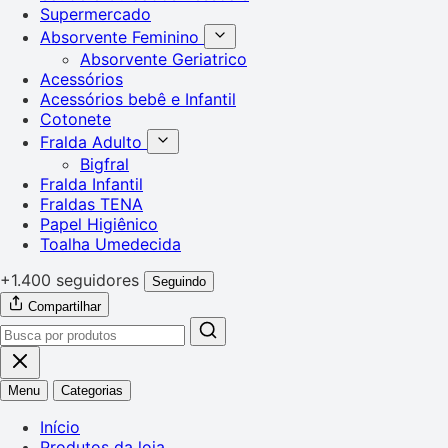
Supermercado
Absorvente Feminino
Absorvente Geriatrico
Acessórios
Acessórios bebê e Infantil
Cotonete
Fralda Adulto
Bigfral
Fralda Infantil
Fraldas TENA
Papel Higiênico
Toalha Umedecida
+1.400 seguidores
Seguindo
Compartilhar
Menu
Categorias
Início
Produtos da loja