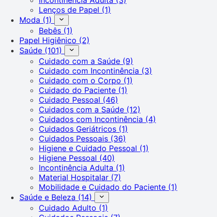
Lenços de Papel
(1)
Moda
(1)
Bebês
(1)
Papel Higiênico
(2)
Saúde
(101)
Cuidado com a Saúde
(9)
Cuidado com Incontinência
(3)
Cuidado com o Corpo
(1)
Cuidado do Paciente
(1)
Cuidado Pessoal
(46)
Cuidados com a Saúde
(12)
Cuidados com Incontinência
(4)
Cuidados Geriátricos
(1)
Cuidados Pessoais
(36)
Higiene e Cuidado Pessoal
(1)
Higiene Pessoal
(40)
Incontinência Adulta
(1)
Material Hospitalar
(7)
Mobilidade e Cuidado do Paciente
(1)
Saúde e Beleza
(14)
Cuidado Adulto
(1)