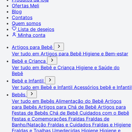
Ofertas Meli
Blog
Contatos
Quem somos
Lista de desejos
Minha conta
Artigos para Bebê
Ver tudo em Artigos para Bebê
Higiene e Bem-estar
Bebê e Criança
Ver tudo em Bebê e Criança
Higiene e Saúde do
Bebê
Bebê e Infantil
Ver tudo em Bebê e Infantil
Acessórios bebê e Infantil
Bebês
Ver tudo em Bebês
Alimentação do Bebê
Artigos
para Bebês
Artigos para Chá de Bebê
Artigos para
Festas de Bebês
Chá de Bebê
Cuidados com o Bebê
Festas e Comemorações
Fraldas
Fraldas de
Banho/Natação
Fraldas e Cuidados
Fraldas e Higiene
Fraldas e Toalhas Umedecidas
Higiene
Higiene e