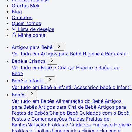
Ofertas Meli
Blog
Contatos
Quem somos
Lista de desejos
Minha conta
Artigos para Bebê
Ver tudo em Artigos para Bebê
Higiene e Bem-estar
Bebê e Criança
Ver tudo em Bebê e Criança
Higiene e Saúde do
Bebê
Bebê e Infantil
Ver tudo em Bebê e Infantil
Acessórios bebê e Infantil
Bebês
Ver tudo em Bebês
Alimentação do Bebê
Artigos
para Bebês
Artigos para Chá de Bebê
Artigos para
Festas de Bebês
Chá de Bebê
Cuidados com o Bebê
Festas e Comemorações
Fraldas
Fraldas de
Banho/Natação
Fraldas e Cuidados
Fraldas e Higiene
Fraldas e Toalhas Umedecidas
Higiene
Higiene e