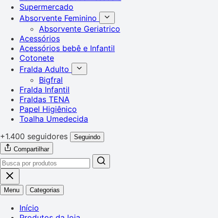
Supermercado
Absorvente Feminino
Absorvente Geriatrico
Acessórios
Acessórios bebê e Infantil
Cotonete
Fralda Adulto
Bigfral
Fralda Infantil
Fraldas TENA
Papel Higiênico
Toalha Umedecida
+1.400 seguidores
Seguindo
Compartilhar
Menu
Categorias
Início
Produtos da loja