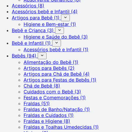
Acessórios
(8)
Acessórios bebê e Infantil
(4)
Artigos para Bebê
(1)
Higiene e Bem-estar
(1)
Bebê e Criança
(3)
Higiene e Saúde do Bebê
(3)
Bebê e Infantil
(1)
Acessórios bebê e Infantil
(1)
Bebês
(94)
Alimentação do Bebê
(1)
Artigos para Bebês
(2)
Artigos para Chá de Bebê
(4)
Artigos para Festas de Bebês
(1)
Chá de Bebê
(8)
Cuidados com o Bebê
(3)
Festas e Comemorações
(1)
Fraldas
(51)
Fraldas de Banho/Natação
(1)
Fraldas e Cuidados
(1)
Fraldas e Higiene
(8)
Fraldas e Toalhas Umedecidas
(1)