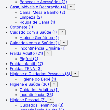
Bonecas e Acessórios
(2)
Casa, Móveis e Decoração
(4)
Cama, Mesa e Banho
(2)
Limpeza
(2)
Roupa de Cama
(1)
Cotonete
(1)
Cuidado com a Saúde
(1)
Higiene Geriátrica
(1)
Cuidados com a Saúde
(1)
Incontinência Urinária
(1)
Fralda Adulto
(21)
Bigfral
(2)
Fralda Infantil
(17)
Fraldas TENA
(3)
Higiene e Cuidados Pessoais
(3)
Higiene do Bebê
(1)
Higiene e Saúde
(36)
Cuidados Adultos
(1)
Incontinência
(35)
Higiene Pessoal
(7)
Cuidados Femininos
(3)
Incontinência Adulta
(3)