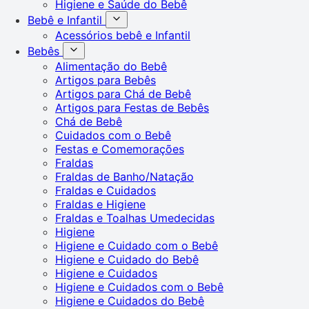
Higiene e Saúde do Bebê
Bebê e Infantil
Acessórios bebê e Infantil
Bebês
Alimentação do Bebê
Artigos para Bebês
Artigos para Chá de Bebê
Artigos para Festas de Bebês
Chá de Bebê
Cuidados com o Bebê
Festas e Comemorações
Fraldas
Fraldas de Banho/Natação
Fraldas e Cuidados
Fraldas e Higiene
Fraldas e Toalhas Umedecidas
Higiene
Higiene e Cuidado com o Bebê
Higiene e Cuidado do Bebê
Higiene e Cuidados
Higiene e Cuidados com o Bebê
Higiene e Cuidados do Bebê