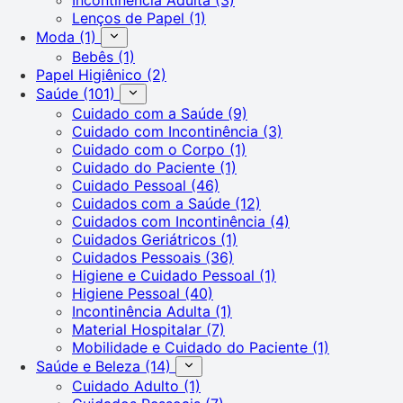
Lenços de Papel
(1)
Moda
(1)
Bebês
(1)
Papel Higiênico
(2)
Saúde
(101)
Cuidado com a Saúde
(9)
Cuidado com Incontinência
(3)
Cuidado com o Corpo
(1)
Cuidado do Paciente
(1)
Cuidado Pessoal
(46)
Cuidados com a Saúde
(12)
Cuidados com Incontinência
(4)
Cuidados Geriátricos
(1)
Cuidados Pessoais
(36)
Higiene e Cuidado Pessoal
(1)
Higiene Pessoal
(40)
Incontinência Adulta
(1)
Material Hospitalar
(7)
Mobilidade e Cuidado do Paciente
(1)
Saúde e Beleza
(14)
Cuidado Adulto
(1)