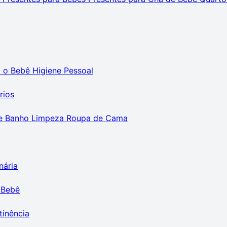
m o Bebê
Higiene Pessoal
rios
e Banho
Limpeza
Roupa de Cama
nária
 Bebê
tinência