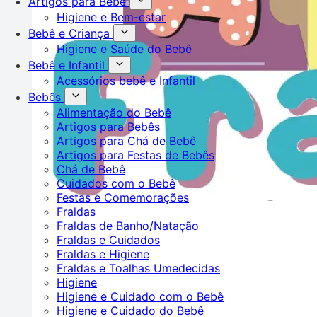
Artigos para Bebê
Higiene e Bem-estar
Bebê e Criança
Higiene e Saúde do Bebê
Bebê e Infantil
Acessórios bebê e Infantil
Bebês
Alimentação do Bebê
Artigos para Bebês
Artigos para Chá de Bebê
Artigos para Festas de Bebês
Chá de Bebê
Cuidados com o Bebê
Festas e Comemorações
Fraldas
Fraldas de Banho/Natação
Fraldas e Cuidados
Fraldas e Higiene
Fraldas e Toalhas Umedecidas
Higiene
Higiene e Cuidado com o Bebê
Higiene e Cuidado do Bebê