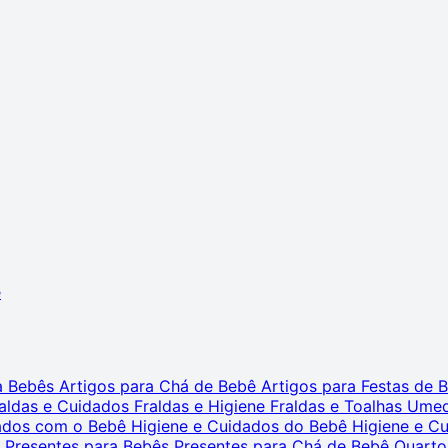
ê
ra Bebês
Artigos para Chá de Bebê
Artigos para Festas de
aldas e Cuidados
Fraldas e Higiene
Fraldas e Toalhas Ume
dados com o Bebê
Higiene e Cuidados do Bebê
Higiene e C
s
Presentes para Bebês
Presentes para Chá de Bebê
Quarto