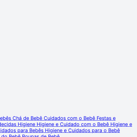
 Bebês
Chá de Bebê
Cuidados com o Bebê
Festas e
decidas
Higiene
Higiene e Cuidado com o Bebê
Higiene e
uidados para Bebês
Higiene e Cuidados para o Bebê
 do Bebê
Roupas de Bebê