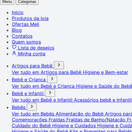
Menu
Categorias
Início
Produtos da loja
Ofertas Meli
Blog
Contatos
Quem somos
Lista de desejos
Minha conta
Artigos para Bebê
Ver tudo em Artigos para Bebê
Higiene e Bem-estar
Bebê e Criança
Ver tudo em Bebê e Criança
Higiene e Saúde do Beb
Bebê e Infantil
Ver tudo em Bebê e Infantil
Acessórios bebê e Infantil
Bebês
Ver tudo em Bebês
Alimentação do Bebê
Artigos pa
Comemorações
Fraldas
Fraldas de Banho/Natação
Fr
Cuidado do Bebê
Higiene e Cuidados
Higiene e Cui
Higiene e Saúde do Bebê
Kits e Presentes para Bebê