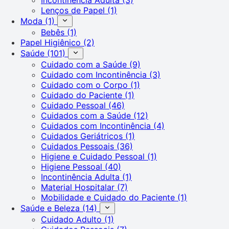
Lenços de Papel
(1)
Moda
(1)
Bebês
(1)
Papel Higiênico
(2)
Saúde
(101)
Cuidado com a Saúde
(9)
Cuidado com Incontinência
(3)
Cuidado com o Corpo
(1)
Cuidado do Paciente
(1)
Cuidado Pessoal
(46)
Cuidados com a Saúde
(12)
Cuidados com Incontinência
(4)
Cuidados Geriátricos
(1)
Cuidados Pessoais
(36)
Higiene e Cuidado Pessoal
(1)
Higiene Pessoal
(40)
Incontinência Adulta
(1)
Material Hospitalar
(7)
Mobilidade e Cuidado do Paciente
(1)
Saúde e Beleza
(14)
Cuidado Adulto
(1)