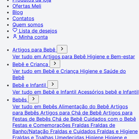
Ofertas Meli
Blog
Contatos
Quem somos
Lista de desejos
Minha conta
Artigos para Bebê
Ver tudo em Artigos para Bebê
Higiene e Bem-estar
Bebê e Criança
Ver tudo em Bebê e Criança
Higiene e Saúde do
Bebê
Bebê e Infantil
Ver tudo em Bebê e Infantil
Acessórios bebê e Infantil
Bebês
Ver tudo em Bebês
Alimentação do Bebê
Artigos
para Bebês
Artigos para Chá de Bebê
Artigos para
Festas de Bebês
Chá de Bebê
Cuidados com o Bebê
Festas e Comemorações
Fraldas
Fraldas de
Banho/Natação
Fraldas e Cuidados
Fraldas e Higiene
Fraldas e Toalhas Umedecidas
Higiene
Higiene e