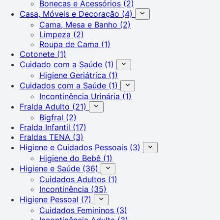
Bonecas e Acessórios
(2)
Casa, Móveis e Decoração
(4)
Cama, Mesa e Banho
(2)
Limpeza
(2)
Roupa de Cama
(1)
Cotonete
(1)
Cuidado com a Saúde
(1)
Higiene Geriátrica
(1)
Cuidados com a Saúde
(1)
Incontinência Urinária
(1)
Fralda Adulto
(21)
Bigfral
(2)
Fralda Infantil
(17)
Fraldas TENA
(3)
Higiene e Cuidados Pessoais
(3)
Higiene do Bebê
(1)
Higiene e Saúde
(36)
Cuidados Adultos
(1)
Incontinência
(35)
Higiene Pessoal
(7)
Cuidados Femininos
(3)
Incontinência Adulta
(3)