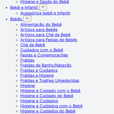
Higiene e Saúde do Bebê
Bebê e Infantil
Acessórios bebê e Infantil
Bebês
Alimentação do Bebê
Artigos para Bebês
Artigos para Chá de Bebê
Artigos para Festas de Bebês
Chá de Bebê
Cuidados com o Bebê
Festas e Comemorações
Fraldas
Fraldas de Banho/Natação
Fraldas e Cuidados
Fraldas e Higiene
Fraldas e Toalhas Umedecidas
Higiene
Higiene e Cuidado com o Bebê
Higiene e Cuidado do Bebê
Higiene e Cuidados
Higiene e Cuidados com o Bebê
Higiene e Cuidados do Bebê