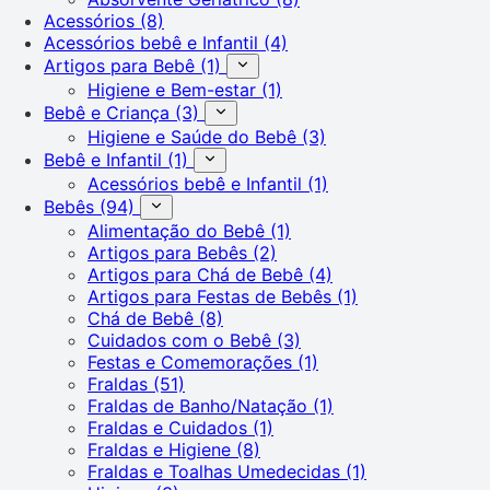
Acessórios
(8)
Acessórios bebê e Infantil
(4)
Artigos para Bebê
(1)
Higiene e Bem-estar
(1)
Bebê e Criança
(3)
Higiene e Saúde do Bebê
(3)
Bebê e Infantil
(1)
Acessórios bebê e Infantil
(1)
Bebês
(94)
Alimentação do Bebê
(1)
Artigos para Bebês
(2)
Artigos para Chá de Bebê
(4)
Artigos para Festas de Bebês
(1)
Chá de Bebê
(8)
Cuidados com o Bebê
(3)
Festas e Comemorações
(1)
Fraldas
(51)
Fraldas de Banho/Natação
(1)
Fraldas e Cuidados
(1)
Fraldas e Higiene
(8)
Fraldas e Toalhas Umedecidas
(1)