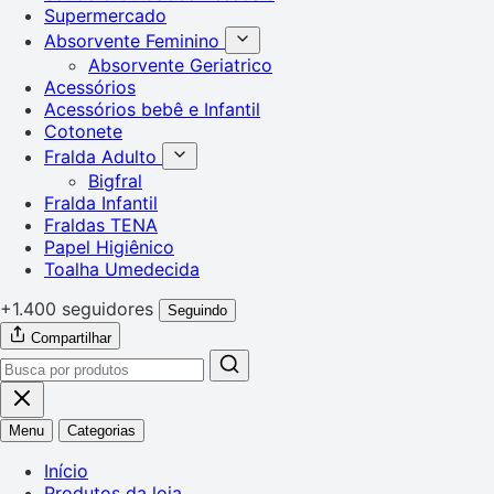
Supermercado
Absorvente Feminino
Absorvente Geriatrico
Acessórios
Acessórios bebê e Infantil
Cotonete
Fralda Adulto
Bigfral
Fralda Infantil
Fraldas TENA
Papel Higiênico
Toalha Umedecida
+1.400 seguidores
Seguindo
Compartilhar
Menu
Categorias
Início
Produtos da loja