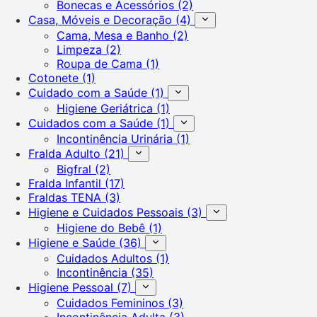
Bonecas e Acessórios
(2)
Casa, Móveis e Decoração
(4)
Cama, Mesa e Banho
(2)
Limpeza
(2)
Roupa de Cama
(1)
Cotonete
(1)
Cuidado com a Saúde
(1)
Higiene Geriátrica
(1)
Cuidados com a Saúde
(1)
Incontinência Urinária
(1)
Fralda Adulto
(21)
Bigfral
(2)
Fralda Infantil
(17)
Fraldas TENA
(3)
Higiene e Cuidados Pessoais
(3)
Higiene do Bebê
(1)
Higiene e Saúde
(36)
Cuidados Adultos
(1)
Incontinência
(35)
Higiene Pessoal
(7)
Cuidados Femininos
(3)
Incontinência Adulta
(3)