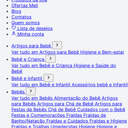
Ofertas Meli
Blog
Contatos
Quem somos
Lista de desejos
Minha conta
Artigos para Bebê
Ver tudo em Artigos para Bebê
Higiene e Bem-estar
Bebê e Criança
Ver tudo em Bebê e Criança
Higiene e Saúde do
Bebê
Bebê e Infantil
Ver tudo em Bebê e Infantil
Acessórios bebê e Infantil
Bebês
Ver tudo em Bebês
Alimentação do Bebê
Artigos
para Bebês
Artigos para Chá de Bebê
Artigos para
Festas de Bebês
Chá de Bebê
Cuidados com o Bebê
Festas e Comemorações
Fraldas
Fraldas de
Banho/Natação
Fraldas e Cuidados
Fraldas e Higiene
Fraldas e Toalhas Umedecidas
Higiene
Higiene e