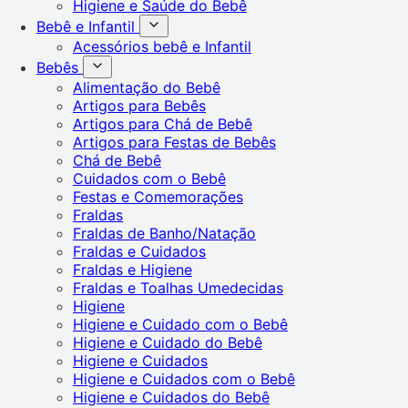
Higiene e Saúde do Bebê
Bebê e Infantil
Acessórios bebê e Infantil
Bebês
Alimentação do Bebê
Artigos para Bebês
Artigos para Chá de Bebê
Artigos para Festas de Bebês
Chá de Bebê
Cuidados com o Bebê
Festas e Comemorações
Fraldas
Fraldas de Banho/Natação
Fraldas e Cuidados
Fraldas e Higiene
Fraldas e Toalhas Umedecidas
Higiene
Higiene e Cuidado com o Bebê
Higiene e Cuidado do Bebê
Higiene e Cuidados
Higiene e Cuidados com o Bebê
Higiene e Cuidados do Bebê