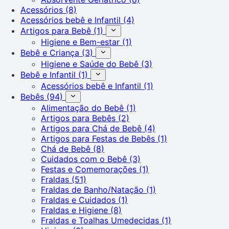
Acessórios
(8)
Acessórios bebê e Infantil
(4)
Artigos para Bebê
(1)
Higiene e Bem-estar
(1)
Bebê e Criança
(3)
Higiene e Saúde do Bebê
(3)
Bebê e Infantil
(1)
Acessórios bebê e Infantil
(1)
Bebês
(94)
Alimentação do Bebê
(1)
Artigos para Bebês
(2)
Artigos para Chá de Bebê
(4)
Artigos para Festas de Bebês
(1)
Chá de Bebê
(8)
Cuidados com o Bebê
(3)
Festas e Comemorações
(1)
Fraldas
(51)
Fraldas de Banho/Natação
(1)
Fraldas e Cuidados
(1)
Fraldas e Higiene
(8)
Fraldas e Toalhas Umedecidas
(1)