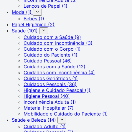
Lenços de Papel
(1)
Moda
(1)
Bebês
(1)
Papel Higiênico
(2)
Saúde
(101)
Cuidado com a Saúde
(9)
Cuidado com Incontinência
(3)
Cuidado com o Corpo
(1)
Cuidado do Paciente
(1)
Cuidado Pessoal
(46)
Cuidados com a Saúde
(12)
Cuidados com Incontinência
(4)
Cuidados Geriátricos
(1)
Cuidados Pessoais
(36)
Higiene e Cuidado Pessoal
(1)
Higiene Pessoal
(40)
Incontinência Adulta
(1)
Material Hospitalar
(7)
Mobilidade e Cuidado do Paciente
(1)
Saúde e Beleza
(14)
Cuidado Adulto
(1)