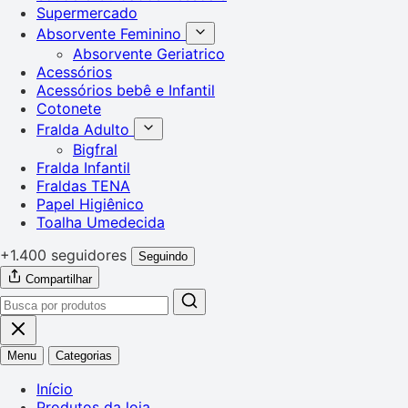
Supermercado
Absorvente Feminino
Absorvente Geriatrico
Acessórios
Acessórios bebê e Infantil
Cotonete
Fralda Adulto
Bigfral
Fralda Infantil
Fraldas TENA
Papel Higiênico
Toalha Umedecida
+1.400 seguidores
Seguindo
Compartilhar
Menu
Categorias
Início
Produtos da loja