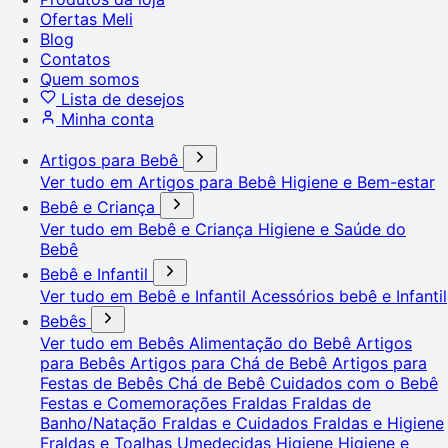
Ofertas Meli
Blog
Contatos
Quem somos
Lista de desejos
Minha conta
Artigos para Bebê
Ver tudo em Artigos para Bebê
Higiene e Bem-estar
Bebê e Criança
Ver tudo em Bebê e Criança
Higiene e Saúde do
Bebê
Bebê e Infantil
Ver tudo em Bebê e Infantil
Acessórios bebê e Infantil
Bebês
Ver tudo em Bebês
Alimentação do Bebê
Artigos
para Bebês
Artigos para Chá de Bebê
Artigos para
Festas de Bebês
Chá de Bebê
Cuidados com o Bebê
Festas e Comemorações
Fraldas
Fraldas de
Banho/Natação
Fraldas e Cuidados
Fraldas e Higiene
Fraldas e Toalhas Umedecidas
Higiene
Higiene e