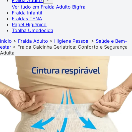
Fralda Adulto
Ver tudo em Fralda Adulto
Bigfral
Fralda Infantil
Fraldas TENA
Papel Higiênico
Toalha Umedecida
Início
>
Fralda Adulto
>
Higiene Pessoal
>
Saúde e Bem-
estar
>
Fralda Calcinha Geriátrica: Conforto e Segurança
Adulta