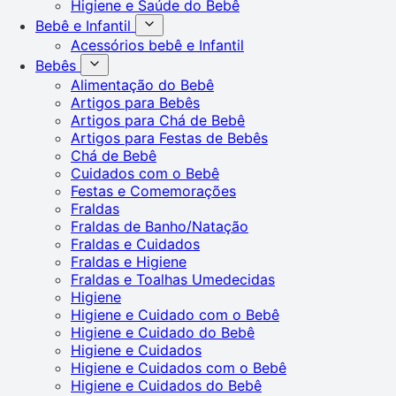
Higiene e Saúde do Bebê
Bebê e Infantil
Acessórios bebê e Infantil
Bebês
Alimentação do Bebê
Artigos para Bebês
Artigos para Chá de Bebê
Artigos para Festas de Bebês
Chá de Bebê
Cuidados com o Bebê
Festas e Comemorações
Fraldas
Fraldas de Banho/Natação
Fraldas e Cuidados
Fraldas e Higiene
Fraldas e Toalhas Umedecidas
Higiene
Higiene e Cuidado com o Bebê
Higiene e Cuidado do Bebê
Higiene e Cuidados
Higiene e Cuidados com o Bebê
Higiene e Cuidados do Bebê