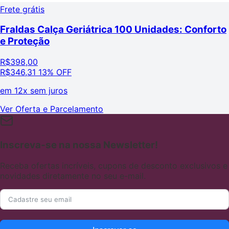
Frete grátis
Fraldas Calça Geriátrica 100 Unidades: Conforto
e Proteção
R$
398,00
R$
346,31
13% OFF
em
12x sem juros
Ver Oferta e Parcelamento
Inscreva-se na nossa Newsletter!
Receba ofertas incríveis, cupons de desconto exclusivos e
novidades diretamente no seu e-mail.