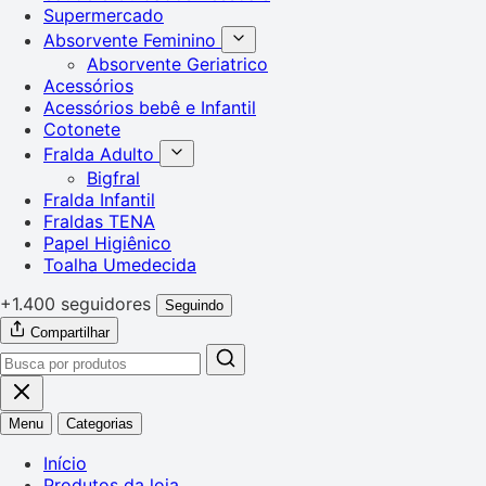
Supermercado
Absorvente Feminino
Absorvente Geriatrico
Acessórios
Acessórios bebê e Infantil
Cotonete
Fralda Adulto
Bigfral
Fralda Infantil
Fraldas TENA
Papel Higiênico
Toalha Umedecida
+1.400 seguidores
Seguindo
Compartilhar
Menu
Categorias
Início
Produtos da loja