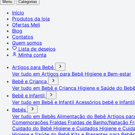
Menu
Categorias
Início
Produtos da loja
Ofertas Meli
Blog
Contatos
Quem somos
Lista de desejos
Minha conta
Artigos para Bebê
Ver tudo em Artigos para Bebê
Higiene e Bem-estar
Bebê e Criança
Ver tudo em Bebê e Criança
Higiene e Saúde do Beb
Bebê e Infantil
Ver tudo em Bebê e Infantil
Acessórios bebê e Infantil
Bebês
Ver tudo em Bebês
Alimentação do Bebê
Artigos pa
Comemorações
Fraldas
Fraldas de Banho/Natação
Fr
Cuidado do Bebê
Higiene e Cuidados
Higiene e Cui
Higiene e Saúde do Bebê
Kits e Presentes para Bebê