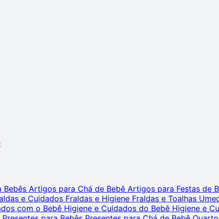
ê
ra Bebês
Artigos para Chá de Bebê
Artigos para Festas de
aldas e Cuidados
Fraldas e Higiene
Fraldas e Toalhas Ume
dados com o Bebê
Higiene e Cuidados do Bebê
Higiene e C
s
Presentes para Bebês
Presentes para Chá de Bebê
Quarto