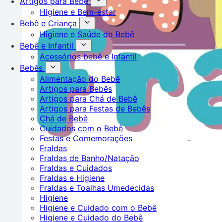
Artigos para Bebê
Higiene e Bem-estar
Bebê e Criança
Higiene e Saúde do Bebê
Bebê e Infantil
Acessórios bebê e Infantil
Bebês
Alimentação do Bebê
Artigos para Bebês
Artigos para Chá de Bebê
Artigos para Festas de Bebês
Chá de Bebê
Cuidados com o Bebê
Festas e Comemorações
Fraldas
Fraldas de Banho/Natação
Fraldas e Cuidados
Fraldas e Higiene
Fraldas e Toalhas Umedecidas
Higiene
Higiene e Cuidado com o Bebê
Higiene e Cuidado do Bebê