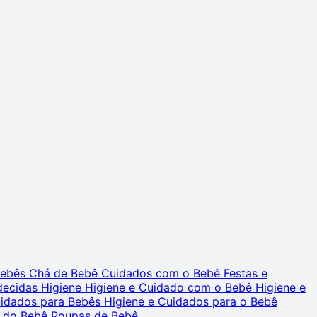
 Bebês
Chá de Bebê
Cuidados com o Bebê
Festas e
decidas
Higiene
Higiene e Cuidado com o Bebê
Higiene e
uidados para Bebês
Higiene e Cuidados para o Bebê
 do Bebê
Roupas de Bebê