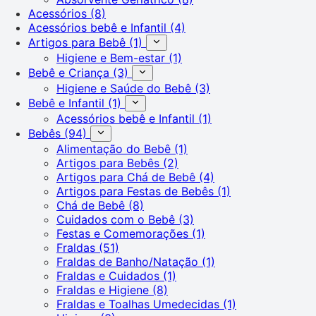
Acessórios
(8)
Acessórios bebê e Infantil
(4)
Artigos para Bebê
(1)
Higiene e Bem-estar
(1)
Bebê e Criança
(3)
Higiene e Saúde do Bebê
(3)
Bebê e Infantil
(1)
Acessórios bebê e Infantil
(1)
Bebês
(94)
Alimentação do Bebê
(1)
Artigos para Bebês
(2)
Artigos para Chá de Bebê
(4)
Artigos para Festas de Bebês
(1)
Chá de Bebê
(8)
Cuidados com o Bebê
(3)
Festas e Comemorações
(1)
Fraldas
(51)
Fraldas de Banho/Natação
(1)
Fraldas e Cuidados
(1)
Fraldas e Higiene
(8)
Fraldas e Toalhas Umedecidas
(1)