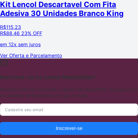
Kit Lençol Descartavel Com Fita
Adesiva 30 Unidades Branco King
R$
115,23
R$
88,46
23% OFF
em
12x sem juros
Ver Oferta e Parcelamento
Inscreva-se na nossa Newsletter!
Receba ofertas incríveis, cupons de desconto exclusivos e
novidades diretamente no seu e-mail.
Inscrever-se