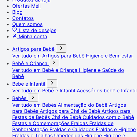
Ofertas Meli
Blog
Contatos
Quem somos
Lista de desejos
Minha conta
Artigos para Bebê
Ver tudo em Artigos para Bebê
Higiene e Bem-estar
Bebê e Criança
Ver tudo em Bebê e Criança
Higiene e Saúde do
Bebê
Bebê e Infantil
Ver tudo em Bebê e Infantil
Acessórios bebê e Infantil
Bebês
Ver tudo em Bebês
Alimentação do Bebê
Artigos
para Bebês
Artigos para Chá de Bebê
Artigos para
Festas de Bebês
Chá de Bebê
Cuidados com o Bebê
Festas e Comemorações
Fraldas
Fraldas de
Banho/Natação
Fraldas e Cuidados
Fraldas e Higiene
Fraldas e Toalhas Umedecidas
Higiene
Higiene e