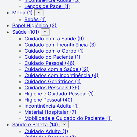
Lenços de Papel
(1)
Moda
(1)
Bebês
(1)
Papel Higiênico
(2)
Saúde
(101)
Cuidado com a Saúde
(9)
Cuidado com Incontinência
(3)
Cuidado com o Corpo
(1)
Cuidado do Paciente
(1)
Cuidado Pessoal
(46)
Cuidados com a Saúde
(12)
Cuidados com Incontinência
(4)
Cuidados Geriátricos
(1)
Cuidados Pessoais
(36)
Higiene e Cuidado Pessoal
(1)
Higiene Pessoal
(40)
Incontinência Adulta
(1)
Material Hospitalar
(7)
Mobilidade e Cuidado do Paciente
(1)
Saúde e Beleza
(14)
Cuidado Adulto
(1)