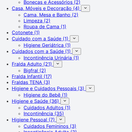
Bonecas e Acessórios
(2)
Casa, Móveis e Decoração
(4)
Cama, Mesa e Banho
(2)
Limpeza
(2)
Roupa de Cama
(1)
Cotonete
(1)
Cuidado com a Saúde
(1)
Higiene Geriátrica
(1)
Cuidados com a Saúde
(1)
Incontinência Urinária
(1)
Fralda Adulto
(21)
Bigfral
(2)
Fralda Infantil
(17)
Fraldas TENA
(3)
Higiene e Cuidados Pessoais
(3)
Higiene do Bebê
(1)
Higiene e Saúde
(36)
Cuidados Adultos
(1)
Incontinência
(35)
Higiene Pessoal
(7)
Cuidados Femininos
(3)
Incontinência Adulta
(3)