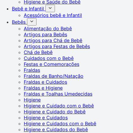
Higiene e Saúde do Bebê
Bebê e Infantil
Acessórios bebê e Infantil
Bebês
Alimentação do Bebê
Artigos para Bebês
Artigos para Chá de Bebê
Artigos para Festas de Bebês
Chá de Bebê
Cuidados com o Bebê
Festas e Comemorações
Fraldas
Fraldas de Banho/Natação
Fraldas e Cuidados
Fraldas e Higiene
Fraldas e Toalhas Umedecidas
Higiene
Higiene e Cuidado com o Bebê
Higiene e Cuidado do Bebê
Higiene e Cuidados
Higiene e Cuidados com o Bebê
Higiene e Cuidados do Bebê