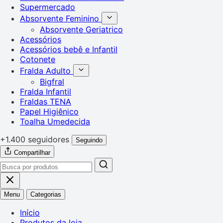
Supermercado
Absorvente Feminino
Absorvente Geriatrico
Acessórios
Acessórios bebê e Infantil
Cotonete
Fralda Adulto
Bigfral
Fralda Infantil
Fraldas TENA
Papel Higiênico
Toalha Umedecida
+1.400 seguidores
Seguindo
Compartilhar
Menu
Categorias
Início
Produtos da loja