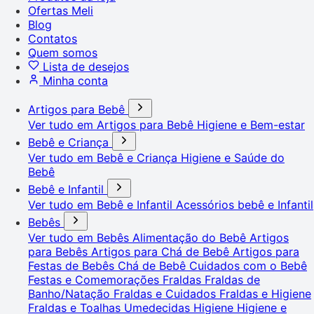
Ofertas Meli
Blog
Contatos
Quem somos
Lista de desejos
Minha conta
Artigos para Bebê
Ver tudo em Artigos para Bebê
Higiene e Bem-estar
Bebê e Criança
Ver tudo em Bebê e Criança
Higiene e Saúde do
Bebê
Bebê e Infantil
Ver tudo em Bebê e Infantil
Acessórios bebê e Infantil
Bebês
Ver tudo em Bebês
Alimentação do Bebê
Artigos
para Bebês
Artigos para Chá de Bebê
Artigos para
Festas de Bebês
Chá de Bebê
Cuidados com o Bebê
Festas e Comemorações
Fraldas
Fraldas de
Banho/Natação
Fraldas e Cuidados
Fraldas e Higiene
Fraldas e Toalhas Umedecidas
Higiene
Higiene e