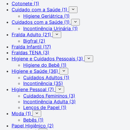
Cotonete
(1)
Cuidado com a Saúde
(1)
Higiene Geriátrica
(1)
Cuidados com a Saúde
(1)
Incontinência Urinária
(1)
Fralda Adulto
(21)
Bigfral
(2)
Fralda Infantil
(17)
Fraldas TENA
(3)
Higiene e Cuidados Pessoais
(3)
Higiene do Bebê
(1)
Higiene e Saúde
(36)
Cuidados Adultos
(1)
Incontinência
(35)
Higiene Pessoal
(7)
Cuidados Femininos
(3)
Incontinência Adulta
(3)
Lenços de Papel
(1)
Moda
(1)
Bebês
(1)
Papel Higiênico
(2)