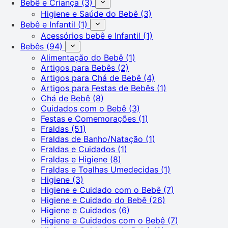
Bebê e Criança
(3)
Higiene e Saúde do Bebê
(3)
Bebê e Infantil
(1)
Acessórios bebê e Infantil
(1)
Bebês
(94)
Alimentação do Bebê
(1)
Artigos para Bebês
(2)
Artigos para Chá de Bebê
(4)
Artigos para Festas de Bebês
(1)
Chá de Bebê
(8)
Cuidados com o Bebê
(3)
Festas e Comemorações
(1)
Fraldas
(51)
Fraldas de Banho/Natação
(1)
Fraldas e Cuidados
(1)
Fraldas e Higiene
(8)
Fraldas e Toalhas Umedecidas
(1)
Higiene
(3)
Higiene e Cuidado com o Bebê
(7)
Higiene e Cuidado do Bebê
(26)
Higiene e Cuidados
(6)
Higiene e Cuidados com o Bebê
(7)