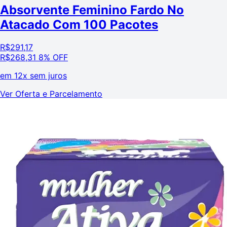
Absorvente Feminino Fardo No
Atacado Com 100 Pacotes
R$
291,17
R$
268,31
8% OFF
em
12x sem juros
Ver Oferta e Parcelamento