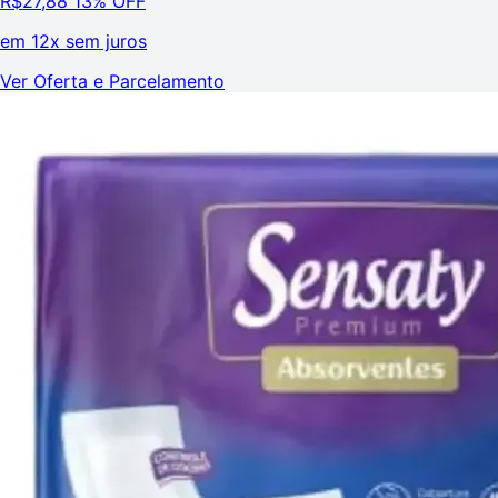
R$
27,88
13% OFF
em
12x sem juros
Ver Oferta e Parcelamento