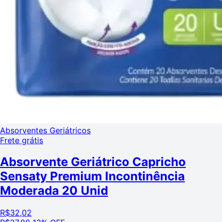
Absorventes Geriátricos
Frete grátis
Absorvente Geriátrico Capricho
Sensaty Premium Incontinência
Moderada 20 Unid
R$
32,02