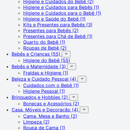
Higiene e Cuidados do Bebê
(2)
Higiene e Cuidados para Bebês
(1)
Higiene e Cuidados para o Bebê
(1)
Higiene e Saúde do Bebê
(1)
Kits e Presentes para Bebês
(3)
Presentes para Bebês
(2)
Presentes para Chá de Bebê
(1)
Quarto do Bebê
(1)
Roupas de Bebê
(2)
Bebês e Crianças
(55)
Higiene do Bebê
(55)
Bebês e Maternidade
(3)
Fraldas e Higiene
(1)
Beleza e Cuidado Pessoal
(4)
Cuidados com o Bebê
(1)
Higiene Pessoal
(1)
Brinquedos e Hobbies
(2)
Bonecas e Acessórios
(2)
Casa, Móveis e Decoração
(4)
Cama, Mesa e Banho
(2)
Limpeza
(2)
Roupa de Cama
(1)