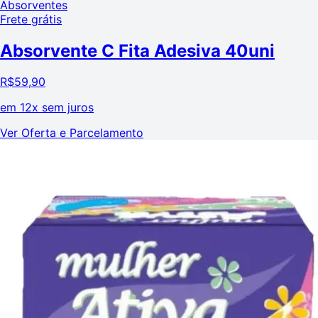
Absorventes
Frete grátis
Absorvente C Fita Adesiva 40uni
R$
59,90
em
12x sem juros
Ver Oferta e Parcelamento