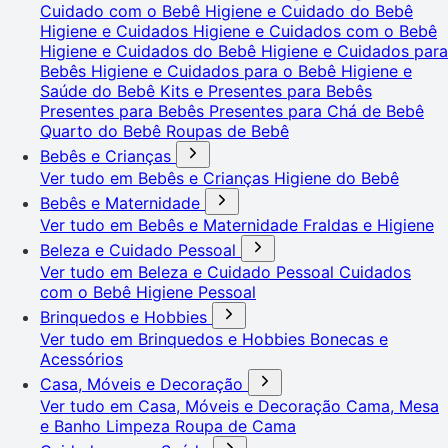
Cuidado com o Bebê
Higiene e Cuidado do Bebê
Higiene e Cuidados
Higiene e Cuidados com o Bebê
Higiene e Cuidados do Bebê
Higiene e Cuidados para
Bebês
Higiene e Cuidados para o Bebê
Higiene e
Saúde do Bebê
Kits e Presentes para Bebês
Presentes para Bebês
Presentes para Chá de Bebê
Quarto do Bebê
Roupas de Bebê
Bebês e Crianças
Ver tudo em Bebês e Crianças
Higiene do Bebê
Bebês e Maternidade
Ver tudo em Bebês e Maternidade
Fraldas e Higiene
Beleza e Cuidado Pessoal
Ver tudo em Beleza e Cuidado Pessoal
Cuidados
com o Bebê
Higiene Pessoal
Brinquedos e Hobbies
Ver tudo em Brinquedos e Hobbies
Bonecas e
Acessórios
Casa, Móveis e Decoração
Ver tudo em Casa, Móveis e Decoração
Cama, Mesa
e Banho
Limpeza
Roupa de Cama