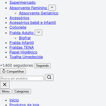
Supermercado
Absorvente Feminino
Absorvente Geriatrico
Acessórios
Acessórios bebê e Infantil
Cotonete
Fralda Adulto
Bigfral
Fralda Infantil
Fraldas TENA
Papel Higiênico
Toalha Umedecida
+1.400 seguidores
Seguindo
Compartilhar
Menu
Categorias
Início
Produtos da loja