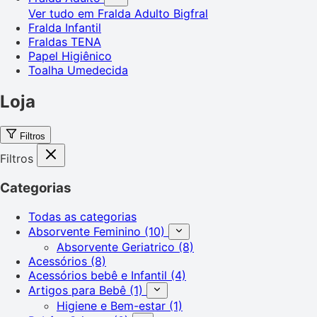
Ver tudo em Fralda Adulto
Bigfral
Fralda Infantil
Fraldas TENA
Papel Higiênico
Toalha Umedecida
Loja
Filtros
Filtros
Categorias
Todas as categorias
Absorvente Feminino
(10)
Absorvente Geriatrico
(8)
Acessórios
(8)
Acessórios bebê e Infantil
(4)
Artigos para Bebê
(1)
Higiene e Bem-estar
(1)