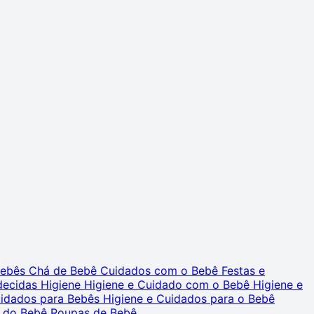
 Bebês
Chá de Bebê
Cuidados com o Bebê
Festas e
decidas
Higiene
Higiene e Cuidado com o Bebê
Higiene e
uidados para Bebês
Higiene e Cuidados para o Bebê
 do Bebê
Roupas de Bebê