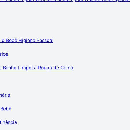
m o Bebê
Higiene Pessoal
rios
e Banho
Limpeza
Roupa de Cama
nária
 Bebê
tinência