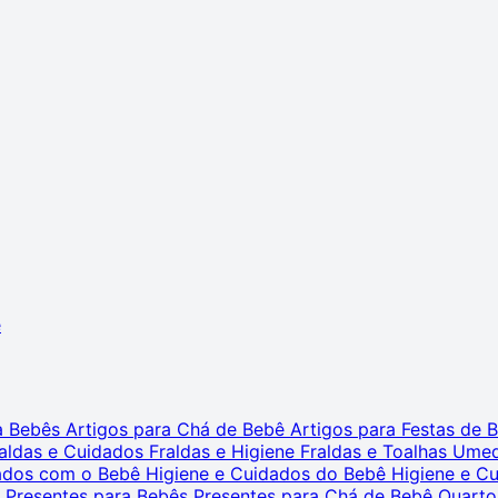
ê
ra Bebês
Artigos para Chá de Bebê
Artigos para Festas de
aldas e Cuidados
Fraldas e Higiene
Fraldas e Toalhas Ume
dados com o Bebê
Higiene e Cuidados do Bebê
Higiene e C
s
Presentes para Bebês
Presentes para Chá de Bebê
Quarto