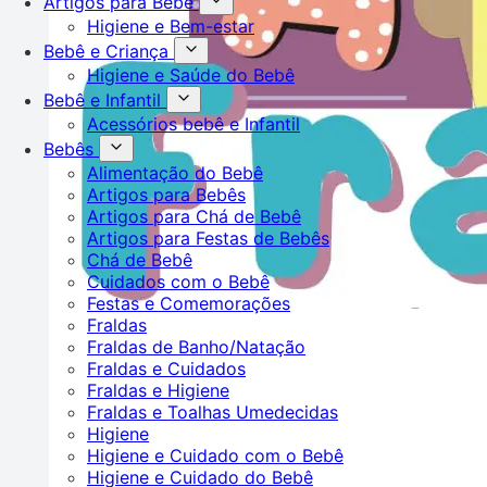
Artigos para Bebê
Higiene e Bem-estar
Bebê e Criança
Higiene e Saúde do Bebê
Bebê e Infantil
Acessórios bebê e Infantil
Bebês
Alimentação do Bebê
Artigos para Bebês
Artigos para Chá de Bebê
Artigos para Festas de Bebês
Chá de Bebê
Cuidados com o Bebê
Festas e Comemorações
Fraldas
Fraldas de Banho/Natação
Fraldas e Cuidados
Fraldas e Higiene
Fraldas e Toalhas Umedecidas
Higiene
Higiene e Cuidado com o Bebê
Higiene e Cuidado do Bebê