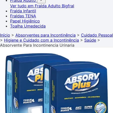
Fralda Adulto
Ver tudo em Fralda Adulto
Bigfral
Fralda Infantil
Fraldas TENA
Papel Higiênico
Toalha Umedecida
Início
>
Absorventes para Incontinência
>
Cuidado Pessoal
>
Higiene e Cuidado com a Incontinência
>
Saúde
>
Absorvente Para Incontinencia Urinaria