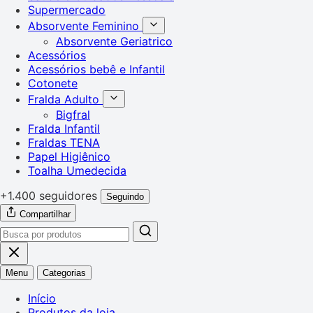
Supermercado
Absorvente Feminino
Absorvente Geriatrico
Acessórios
Acessórios bebê e Infantil
Cotonete
Fralda Adulto
Bigfral
Fralda Infantil
Fraldas TENA
Papel Higiênico
Toalha Umedecida
+1.400 seguidores
Seguindo
Compartilhar
Menu
Categorias
Início
Produtos da loja