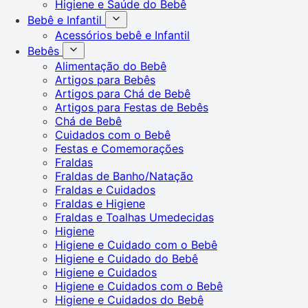
Higiene e Saúde do Bebê
Bebê e Infantil
Acessórios bebê e Infantil
Bebês
Alimentação do Bebê
Artigos para Bebês
Artigos para Chá de Bebê
Artigos para Festas de Bebês
Chá de Bebê
Cuidados com o Bebê
Festas e Comemorações
Fraldas
Fraldas de Banho/Natação
Fraldas e Cuidados
Fraldas e Higiene
Fraldas e Toalhas Umedecidas
Higiene
Higiene e Cuidado com o Bebê
Higiene e Cuidado do Bebê
Higiene e Cuidados
Higiene e Cuidados com o Bebê
Higiene e Cuidados do Bebê