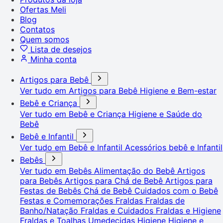
Ofertas Meli
Blog
Contatos
Quem somos
Lista de desejos
Minha conta
Artigos para Bebê
Ver tudo em Artigos para Bebê
Higiene e Bem-estar
Bebê e Criança
Ver tudo em Bebê e Criança
Higiene e Saúde do
Bebê
Bebê e Infantil
Ver tudo em Bebê e Infantil
Acessórios bebê e Infantil
Bebês
Ver tudo em Bebês
Alimentação do Bebê
Artigos
para Bebês
Artigos para Chá de Bebê
Artigos para
Festas de Bebês
Chá de Bebê
Cuidados com o Bebê
Festas e Comemorações
Fraldas
Fraldas de
Banho/Natação
Fraldas e Cuidados
Fraldas e Higiene
Fraldas e Toalhas Umedecidas
Higiene
Higiene e