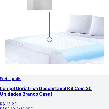
Frete grátis
Lençol Geriatrico Descartavel Kit Com 30
Unidades Branco Casal
R$
115,23
R$
87,30
24% OFF