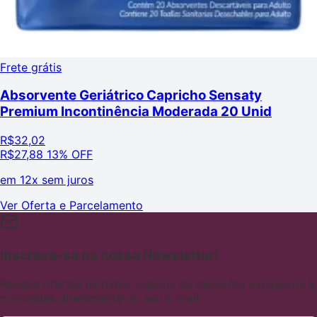
Frete grátis
Absorvente Geriátrico Capricho Sensaty
Premium Incontinência Moderada 20 Unid
R$
32,02
R$
27,88
13% OFF
em
12x sem juros
Ver Oferta e Parcelamento
Inscreva-se na nossa Newsletter!
Receba ofertas incríveis, cupons de desconto exclusivos e
novidades diretamente no seu e-mail.