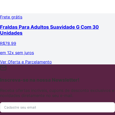
Frete grátis
Fraldas Para Adultos Suavidade G Com 30
Unidades
R$
78,99
em
12x sem juros
Ver Oferta e Parcelamento
Inscreva-se na nossa Newsletter!
Receba ofertas incríveis, cupons de desconto exclusivos e
novidades diretamente no seu e-mail.