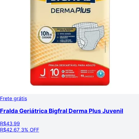
Frete grátis
Fralda Geriátrica Bigfral Derma Plus Juvenil
R$
43,99
R$
42,67
3% OFF