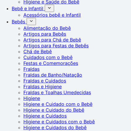
Higiene e Saúde do Bebê
Bebê e Infantil
Acessórios bebê e Infantil
Bebês
Alimentação do Bebê
Artigos para Bebês
Artigos para Chá de Bebê
Artigos para Festas de Bebês
Chá de Bebê
Cuidados com o Bebê
Festas e Comemorações
Fraldas
Fraldas de Banho/Natação
Fraldas e Cuidados
Fraldas e Higiene
Fraldas e Toalhas Umedecidas
Higiene
Higiene e Cuidado com o Bebê
Higiene e Cuidado do Bebê
Higiene e Cuidados
Higiene e Cuidados com o Bebê
Higiene e Cuidados do Bebê