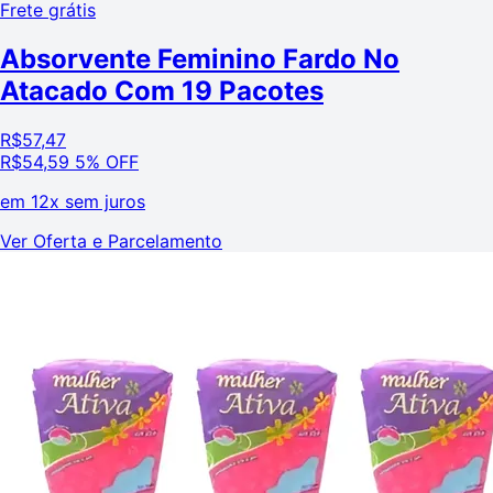
Frete grátis
Absorvente Feminino Fardo No
Atacado Com 19 Pacotes
R$
57,47
R$
54,59
5% OFF
em
12x sem juros
Ver Oferta e Parcelamento