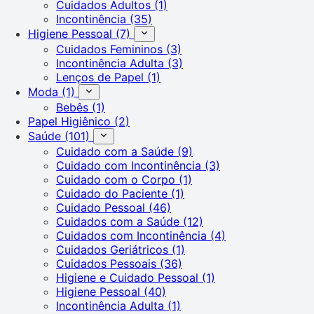
Cuidados Adultos
(1)
Incontinência
(35)
Higiene Pessoal
(7)
Cuidados Femininos
(3)
Incontinência Adulta
(3)
Lenços de Papel
(1)
Moda
(1)
Bebês
(1)
Papel Higiênico
(2)
Saúde
(101)
Cuidado com a Saúde
(9)
Cuidado com Incontinência
(3)
Cuidado com o Corpo
(1)
Cuidado do Paciente
(1)
Cuidado Pessoal
(46)
Cuidados com a Saúde
(12)
Cuidados com Incontinência
(4)
Cuidados Geriátricos
(1)
Cuidados Pessoais
(36)
Higiene e Cuidado Pessoal
(1)
Higiene Pessoal
(40)
Incontinência Adulta
(1)