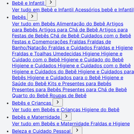
Bebê e Infantil
Ver tudo em Bebê e Infantil
Acessórios bebê e Infantil
Bebês
Ver tudo em Bebês
Alimentação do Bebê
Artigos
para Bebês
Artigos para Chá de Bebê
Artigos para
Festas de Bebês
Chá de Bebê
Cuidados com o Bebê
Festas e Comemorações
Fraldas
Fraldas de
Banho/Natação
Fraldas e Cuidados
Fraldas e Higiene
Fraldas e Toalhas Umedecidas
Higiene
Higiene e
Cuidado com o Bebê
Higiene e Cuidado do Bebê
Higiene e Cuidados
Higiene e Cuidados com o Bebê
Higiene e Cuidados do Bebê
Higiene e Cuidados para
Bebês
Higiene e Cuidados para o Bebê
Higiene e
Saúde do Bebê
Kits e Presentes para Bebês
Presentes para Bebês
Presentes para Chá de Bebê
Quarto do Bebê
Roupas de Bebê
Bebês e Crianças
Ver tudo em Bebês e Crianças
Higiene do Bebê
Bebês e Maternidade
Ver tudo em Bebês e Maternidade
Fraldas e Higiene
Beleza e Cuidado Pessoal