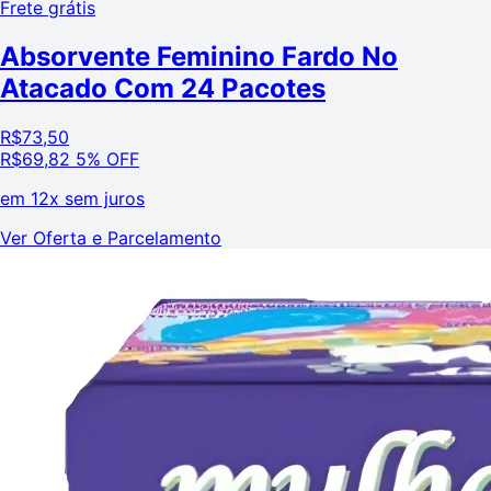
Frete grátis
Absorvente Feminino Fardo No
Atacado Com 24 Pacotes
R$
73,50
R$
69,82
5% OFF
em
12x sem juros
Ver Oferta e Parcelamento