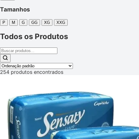
Tamanhos
P
M
G
GG
XG
XXG
Todos os Produtos
254 produtos encontrados