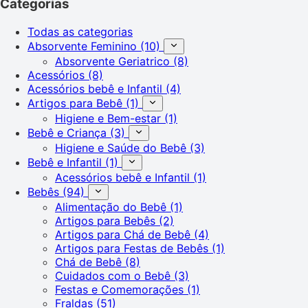
Categorias
Todas as categorias
Absorvente Feminino
(10)
Absorvente Geriatrico
(8)
Acessórios
(8)
Acessórios bebê e Infantil
(4)
Artigos para Bebê
(1)
Higiene e Bem-estar
(1)
Bebê e Criança
(3)
Higiene e Saúde do Bebê
(3)
Bebê e Infantil
(1)
Acessórios bebê e Infantil
(1)
Bebês
(94)
Alimentação do Bebê
(1)
Artigos para Bebês
(2)
Artigos para Chá de Bebê
(4)
Artigos para Festas de Bebês
(1)
Chá de Bebê
(8)
Cuidados com o Bebê
(3)
Festas e Comemorações
(1)
Fraldas
(51)