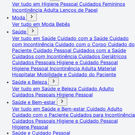
Ver tudo em Higiene Pessoal
Cuidados Femininos
Incontinência Adulta
Lenços de Papel
Moda
Ver tudo em Moda
Bebês
Saúde
Ver tudo em Saúde
Cuidado com a Saúde
Cuidado
com Incontinência
Cuidado com o Corpo
Cuidado do
Paciente
Cuidado Pessoal
Cuidados com a Saúde
Cuidados com Incontinência
Cuidados Geriátricos
Cuidados Pessoais
Higiene e Cuidado Pessoal
Higiene Pessoal
Incontinência Adulta
Material
Hospitalar
Mobilidade e Cuidado do Paciente
Saúde e Beleza
Ver tudo em Saúde e Beleza
Cuidado Adulto
Cuidados Pessoais
Higiene Pessoal
Saúde e Bem-estar
Ver tudo em Saúde e Bem-estar
Cuidado Adulto
Cuidado com o Paciente
Cuidados para Incontinência
Cuidados Pessoais
Higiene e Cuidado Pessoal
Higiene Pessoal
Saúde e Cuidado Pessoal