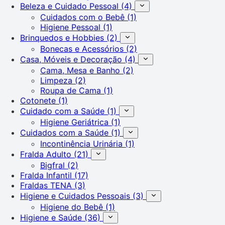
Beleza e Cuidado Pessoal
(4)
Cuidados com o Bebê
(1)
Higiene Pessoal
(1)
Brinquedos e Hobbies
(2)
Bonecas e Acessórios
(2)
Casa, Móveis e Decoração
(4)
Cama, Mesa e Banho
(2)
Limpeza
(2)
Roupa de Cama
(1)
Cotonete
(1)
Cuidado com a Saúde
(1)
Higiene Geriátrica
(1)
Cuidados com a Saúde
(1)
Incontinência Urinária
(1)
Fralda Adulto
(21)
Bigfral
(2)
Fralda Infantil
(17)
Fraldas TENA
(3)
Higiene e Cuidados Pessoais
(3)
Higiene do Bebê
(1)
Higiene e Saúde
(36)