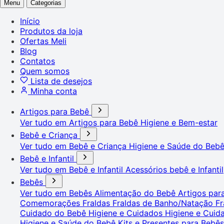
Menu
Categorias
Início
Produtos da loja
Ofertas Meli
Blog
Contatos
Quem somos
Lista de desejos
Minha conta
Artigos para Bebê
Ver tudo em Artigos para Bebê
Higiene e Bem-estar
Bebê e Criança
Ver tudo em Bebê e Criança
Higiene e Saúde do Beb
Bebê e Infantil
Ver tudo em Bebê e Infantil
Acessórios bebê e Infantil
Bebês
Ver tudo em Bebês
Alimentação do Bebê
Artigos pa
Comemorações
Fraldas
Fraldas de Banho/Natação
Fr
Cuidado do Bebê
Higiene e Cuidados
Higiene e Cui
Higiene e Saúde do Bebê
Kits e Presentes para Bebê