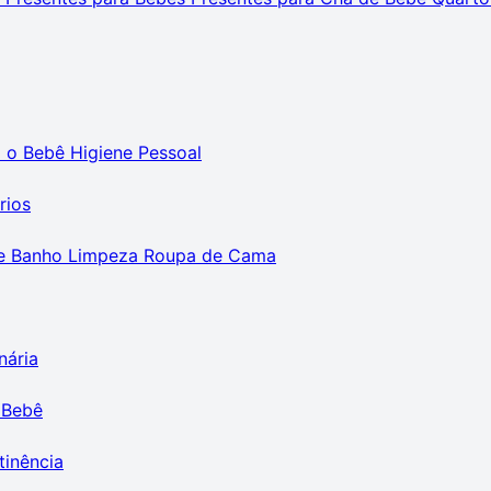
m o Bebê
Higiene Pessoal
rios
e Banho
Limpeza
Roupa de Cama
nária
 Bebê
tinência