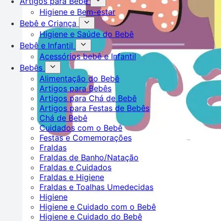
Artigos para Bebê
Higiene e Bem-estar
Bebê e Criança
Higiene e Saúde do Bebê
Bebê e Infantil
Acessórios bebê e Infantil
Bebês
Alimentação do Bebê
Artigos para Bebês
Artigos para Chá de Bebê
Artigos para Festas de Bebês
Chá de Bebê
Cuidados com o Bebê
Festas e Comemorações
Fraldas
Fraldas de Banho/Natação
Fraldas e Cuidados
Fraldas e Higiene
Fraldas e Toalhas Umedecidas
Higiene
Higiene e Cuidado com o Bebê
Higiene e Cuidado do Bebê