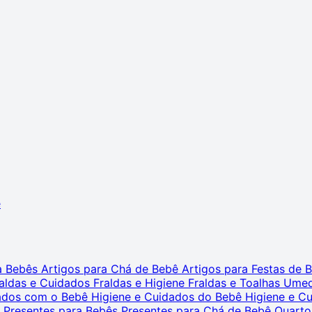
ê
ra Bebês
Artigos para Chá de Bebê
Artigos para Festas de
aldas e Cuidados
Fraldas e Higiene
Fraldas e Toalhas Ume
dados com o Bebê
Higiene e Cuidados do Bebê
Higiene e C
s
Presentes para Bebês
Presentes para Chá de Bebê
Quarto