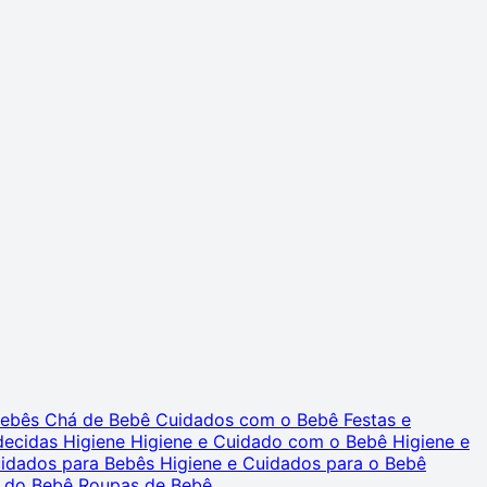
 Bebês
Chá de Bebê
Cuidados com o Bebê
Festas e
decidas
Higiene
Higiene e Cuidado com o Bebê
Higiene e
uidados para Bebês
Higiene e Cuidados para o Bebê
 do Bebê
Roupas de Bebê