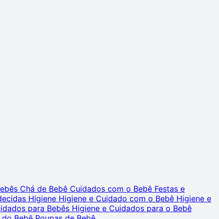
 Bebês
Chá de Bebê
Cuidados com o Bebê
Festas e
decidas
Higiene
Higiene e Cuidado com o Bebê
Higiene e
uidados para Bebês
Higiene e Cuidados para o Bebê
 do Bebê
Roupas de Bebê