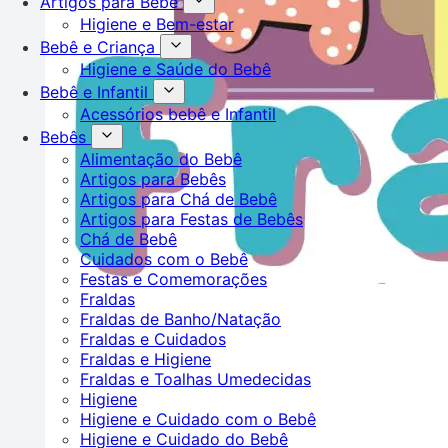
Artigos para Bebê
Higiene e Bem-estar
Bebê e Criança
Higiene e Saúde do Bebê
Bebê e Infantil
Acessórios bebê e Infantil
Bebês
Alimentação do Bebê
Artigos para Bebês
Artigos para Chá de Bebê
Artigos para Festas de Bebês
Chá de Bebê
Cuidados com o Bebê
Festas e Comemorações
Fraldas
Fraldas de Banho/Natação
Fraldas e Cuidados
Fraldas e Higiene
Fraldas e Toalhas Umedecidas
Higiene
Higiene e Cuidado com o Bebê
Higiene e Cuidado do Bebê