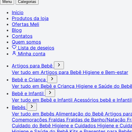
Menu
Categorias
Início
Produtos da loja
Ofertas Meli
Blog
Contatos
Quem somos
Lista de desejos
Minha conta
Artigos para Bebê
Ver tudo em Artigos para Bebê
Higiene e Bem-estar
Bebê e Criança
Ver tudo em Bebê e Criança
Higiene e Saúde do Beb
Bebê e Infantil
Ver tudo em Bebê e Infantil
Acessórios bebê e Infantil
Bebês
Ver tudo em Bebês
Alimentação do Bebê
Artigos pa
Comemorações
Fraldas
Fraldas de Banho/Natação
Fr
Cuidado do Bebê
Higiene e Cuidados
Higiene e Cui
Higiene e Saúde do Bebê
Kits e Presentes para Bebê