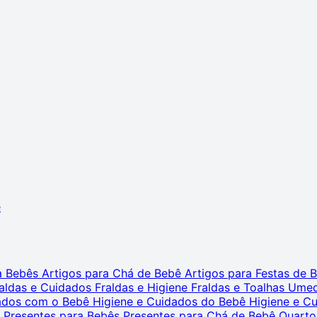
ê
ra Bebês
Artigos para Chá de Bebê
Artigos para Festas de
aldas e Cuidados
Fraldas e Higiene
Fraldas e Toalhas Ume
dados com o Bebê
Higiene e Cuidados do Bebê
Higiene e C
s
Presentes para Bebês
Presentes para Chá de Bebê
Quarto