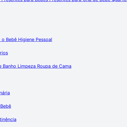
m o Bebê
Higiene Pessoal
rios
e Banho
Limpeza
Roupa de Cama
nária
 Bebê
tinência