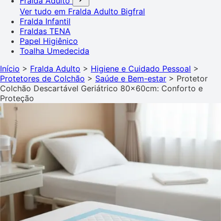
Fralda Adulto
Ver tudo em Fralda Adulto
Bigfral
Fralda Infantil
Fraldas TENA
Papel Higiênico
Toalha Umedecida
Início
>
Fralda Adulto
>
Higiene e Cuidado Pessoal
>
Protetores de Colchão
>
Saúde e Bem-estar
>
Protetor
Colchão Descartável Geriátrico 80x60cm: Conforto e
Proteção