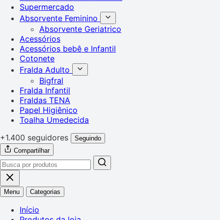
Supermercado
Absorvente Feminino
Absorvente Geriatrico
Acessórios
Acessórios bebê e Infantil
Cotonete
Fralda Adulto
Bigfral
Fralda Infantil
Fraldas TENA
Papel Higiênico
Toalha Umedecida
+1.400 seguidores
Seguindo
Compartilhar
Menu
Categorias
Início
Produtos da loja