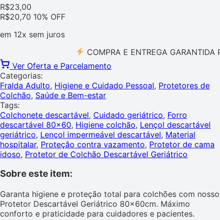
R$
23,00
R$
20,70
10% OFF
em
12x
sem juros
COMPRA E ENTREGA GARANTIDA PELO 
Ver Oferta e Parcelamento
Categorias:
Fralda Adulto
,
Higiene e Cuidado Pessoal
,
Protetores de
Colchão
,
Saúde e Bem-estar
Tags:
Colchonete descartável
,
Cuidado geriátrico
,
Forro
descartável 80x60
,
Higiene colchão
,
Lençol descartável
geriátrico
,
Lençol impermeável descartável
,
Material
hospitalar
,
Proteção contra vazamento
,
Protetor de cama
idoso
,
Protetor de Colchão Descartável Geriátrico
Sobre este item:
Garanta higiene e proteção total para colchões com nosso
Protetor Descartável Geriátrico 80x60cm. Máximo
conforto e praticidade para cuidadores e pacientes.