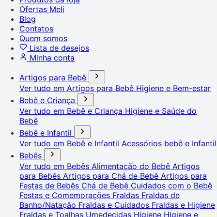
Ofertas Meli
Blog
Contatos
Quem somos
Lista de desejos
Minha conta
Artigos para Bebê
Ver tudo em Artigos para Bebê
Higiene e Bem-estar
Bebê e Criança
Ver tudo em Bebê e Criança
Higiene e Saúde do
Bebê
Bebê e Infantil
Ver tudo em Bebê e Infantil
Acessórios bebê e Infantil
Bebês
Ver tudo em Bebês
Alimentação do Bebê
Artigos
para Bebês
Artigos para Chá de Bebê
Artigos para
Festas de Bebês
Chá de Bebê
Cuidados com o Bebê
Festas e Comemorações
Fraldas
Fraldas de
Banho/Natação
Fraldas e Cuidados
Fraldas e Higiene
Fraldas e Toalhas Umedecidas
Higiene
Higiene e