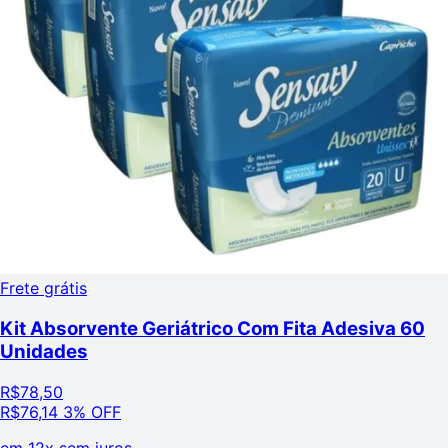
Frete grátis
Kit Absorvente Geriátrico Com Fita Adesiva 60
Unidades
R$
78,50
R$
76,14
3% OFF
em
12x sem juros