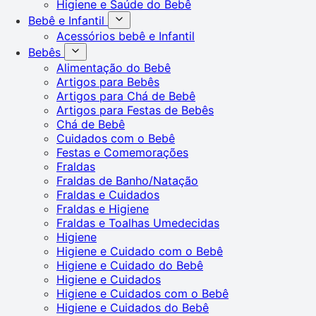
Higiene e Saúde do Bebê
Bebê e Infantil
Acessórios bebê e Infantil
Bebês
Alimentação do Bebê
Artigos para Bebês
Artigos para Chá de Bebê
Artigos para Festas de Bebês
Chá de Bebê
Cuidados com o Bebê
Festas e Comemorações
Fraldas
Fraldas de Banho/Natação
Fraldas e Cuidados
Fraldas e Higiene
Fraldas e Toalhas Umedecidas
Higiene
Higiene e Cuidado com o Bebê
Higiene e Cuidado do Bebê
Higiene e Cuidados
Higiene e Cuidados com o Bebê
Higiene e Cuidados do Bebê